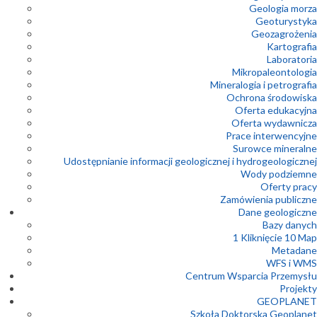
Geologia morza
Geoturystyka
Geozagrożenia
Kartografia
Laboratoria
Mikropaleontologia
Mineralogia i petrografia
Ochrona środowiska
Oferta edukacyjna
Oferta wydawnicza
Prace interwencyjne
Surowce mineralne
Udostępnianie informacji geologicznej i hydrogeologicznej
Wody podziemne
Oferty pracy
Zamówienia publiczne
Dane geologiczne
Bazy danych
1 Kliknięcie 10 Map
Metadane
WFS i WMS
Centrum Wsparcia Przemysłu
Projekty
GEOPLANET
Szkoła Doktorska Geoplanet