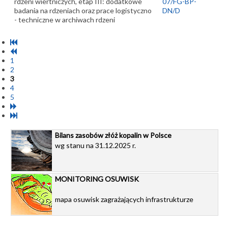
rdzeni wiertniczych, etap III: dodatkowe
07/FG-BP-
badania na rdzeniach oraz prace logistyczno
DN/D
- techniczne w archiwach rdzeni
1
2
3
4
5
Bilans zasobów złóż kopalin w Polsce
wg stanu na 31.12.2025 r.
MONITORING OSUWISK
mapa osuwisk zagrażających infrastrukturze