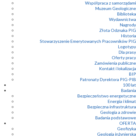
Współpraca z samorządami
Muzeum Geologiczne
Biblioteka
Wydawnictwa
Nagrody
Złota Odznaka PIG
Historia
Stowarzyszenie Emerytowanych Pracowników PIG
Logotypy
Dla prasy
Oferty pracy
Zamówienia publiczne
Kontakt i lokalizacja
BIP
Patronaty Dyrektora PIG-PIB
100 lat
Badania
Bezpieczeństwo energetyczne
Energia i klimat
Bezpieczna infrastruktura
Geologia a zdrowie
Badania podstawowe
OFERTA
Geofizyka
Geologia inżynierska