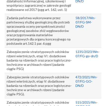
działalności informacyjnej, szkoleniowej i
DN/D
współpracy zagranicznej w zakresie geologii
realizowane od 2017 (pgg art. 162, ust. 1)
Zadania państwa wykonywane przez
58/2017/Wn-
państwową służbę geologiczną dla potrzeb
07/FG-SM-
opracowania oceny perspektywiczności
DN/D
geologicznej zasobów złóż węglowodorów
oraz przygotowania materiałów
przetargowych dla organu koncesyjnego na
podstawie art.162.1 par. 6 pgg
Zabezpieczenie stratotypowych odcinków
1235/2023/Wn-
rdzeni wiertniczych, etap VI: dodatkowe
07/FG-go-dn/D
badania na rdzeniach oraz prace logistyczno-
techniczne w archiwach rdzeni (zadanie
ciągłe PSG)
Zabezpieczenie stratotypowych odcinków
472/2021/Wn-
rdzeni wiertniczych, etap V: dodatkowe
07/FG-GO-
badania na rdzeniach oraz prace logistyczno-
DN/D
techniczne w archiwach rdzeni (zadanie
ciągłe PSG).
Zabezpieczenie stratotypowych odcinków
515/2015/Wn-