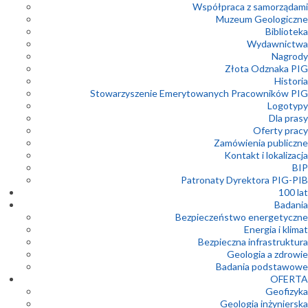
Współpraca z samorządami
Muzeum Geologiczne
Biblioteka
Wydawnictwa
Nagrody
Złota Odznaka PIG
Historia
Stowarzyszenie Emerytowanych Pracowników PIG
Logotypy
Dla prasy
Oferty pracy
Zamówienia publiczne
Kontakt i lokalizacja
BIP
Patronaty Dyrektora PIG-PIB
100 lat
Badania
Bezpieczeństwo energetyczne
Energia i klimat
Bezpieczna infrastruktura
Geologia a zdrowie
Badania podstawowe
OFERTA
Geofizyka
Geologia inżynierska