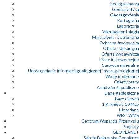
Geologia morza
Geoturystyka
Geozagrożenia
Kartografia
Laboratoria
Mikropaleontologia
Mineralogia i petrografia
Ochrona środowiska
Oferta edukacyjna
Oferta wydawnicza
Prace interwencyjne
Surowce mineralne
Udostępnianie informacji geologicznej i hydrogeologicznej
Wody podziemne
Oferty pracy
Zamówienia publiczne
Dane geologiczne
Bazy danych
1 Kliknięcie 10 Map
Metadane
WFS i WMS
Centrum Wsparcia Przemysłu
Projekty
GEOPLANET
Szkoła Doktorska Geoplanet