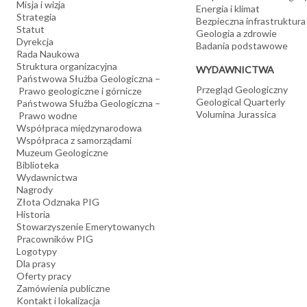
Misja i wizja
Energia i klimat
Strategia
Bezpieczna infrastruktura
Statut
Geologia a zdrowie
Dyrekcja
Badania podstawowe
Rada Naukowa
Struktura organizacyjna
WYDAWNICTWA
Państwowa Służba Geologiczna –
Przegląd Geologiczny
Prawo geologiczne i górnicze
Geological Quarterly
Państwowa Służba Geologiczna –
Volumina Jurassica
Prawo wodne
Współpraca międzynarodowa
Współpraca z samorządami
Muzeum Geologiczne
Biblioteka
Wydawnictwa
Nagrody
Złota Odznaka PIG
Historia
Stowarzyszenie Emerytowanych
Pracowników PIG
Logotypy
Dla prasy
Oferty pracy
Zamówienia publiczne
Kontakt i lokalizacja