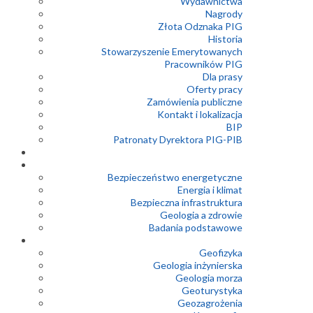
Wydawnictwa
Nagrody
Złota Odznaka PIG
Historia
Stowarzyszenie Emerytowanych
Pracowników PIG
Dla prasy
Oferty pracy
Zamówienia publiczne
Kontakt i lokalizacja
BIP
Patronaty Dyrektora PIG-PIB
Bezpieczeństwo energetyczne
Energia i klimat
Bezpieczna infrastruktura
Geologia a zdrowie
Badania podstawowe
Geofizyka
Geologia inżynierska
Geologia morza
Geoturystyka
Geozagrożenia