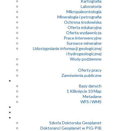
Kartografia
Laboratoria
Mikropaleontologia
Mineralogia i petrografia
Ochrona środowiska
Oferta edukacyjna
Oferta wydawnicza
Prace interwencyjne
Surowce mineralne
Udostępnianie informacji geologicznej
i hydrogeologicznej
Wody podziemne
Oferty pracy
Zamówienia publiczne
Bazy danych
1 Kliknięcie 10 Map
Metadane
WFS i WMS
Szkoła Doktorska Geoplanet
Doktoranci Geoplanet w PIG-PIB