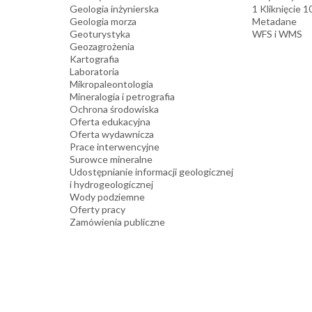
Geologia inżynierska
1 Kliknięcie 
Geologia morza
Metadane
Geoturystyka
WFS i WMS
Geozagrożenia
Kartografia
Laboratoria
Mikropaleontologia
Mineralogia i petrografia
Ochrona środowiska
Oferta edukacyjna
Oferta wydawnicza
Prace interwencyjne
Surowce mineralne
Udostępnianie informacji geologicznej
i hydrogeologicznej
Wody podziemne
Oferty pracy
Zamówienia publiczne