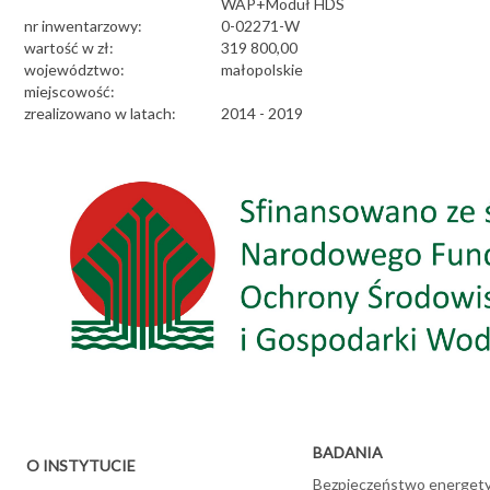
WAP+Moduł HDS
nr inwentarzowy:
0-02271-W
wartość w zł:
319 800,00
województwo:
małopolskie
miejscowość:
zrealizowano w latach:
2014 - 2019
BADANIA
O INSTYTUCIE
Bezpieczeństwo energet