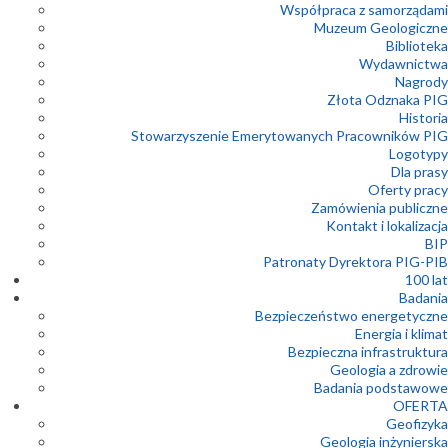
Współpraca z samorządami
Muzeum Geologiczne
Biblioteka
Wydawnictwa
Nagrody
Złota Odznaka PIG
Historia
Stowarzyszenie Emerytowanych Pracowników PIG
Logotypy
Dla prasy
Oferty pracy
Zamówienia publiczne
Kontakt i lokalizacja
BIP
Patronaty Dyrektora PIG-PIB
100 lat
Badania
Bezpieczeństwo energetyczne
Energia i klimat
Bezpieczna infrastruktura
Geologia a zdrowie
Badania podstawowe
OFERTA
Geofizyka
Geologia inżynierska