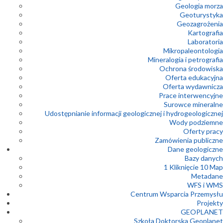
Geologia morza
Geoturystyka
Geozagrożenia
Kartografia
Laboratoria
Mikropaleontologia
Mineralogia i petrografia
Ochrona środowiska
Oferta edukacyjna
Oferta wydawnicza
Prace interwencyjne
Surowce mineralne
Udostępnianie informacji geologicznej i hydrogeologicznej
Wody podziemne
Oferty pracy
Zamówienia publiczne
Dane geologiczne
Bazy danych
1 Kliknięcie 10 Map
Metadane
WFS i WMS
Centrum Wsparcia Przemysłu
Projekty
GEOPLANET
Szkoła Doktorska Geoplanet