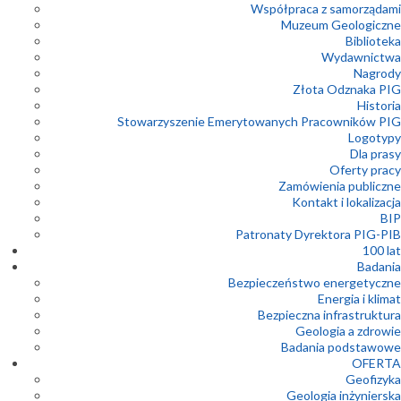
Współpraca z samorządami
Muzeum Geologiczne
Biblioteka
Wydawnictwa
Nagrody
Złota Odznaka PIG
Historia
Stowarzyszenie Emerytowanych Pracowników PIG
Logotypy
Dla prasy
Oferty pracy
Zamówienia publiczne
Kontakt i lokalizacja
BIP
Patronaty Dyrektora PIG-PIB
100 lat
Badania
Bezpieczeństwo energetyczne
Energia i klimat
Bezpieczna infrastruktura
Geologia a zdrowie
Badania podstawowe
OFERTA
Geofizyka
Geologia inżynierska