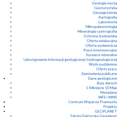
Geologia morza
Geoturystyka
Geozagrożenia
Kartografia
Laboratoria
Mikropaleontologia
Mineralogia i petrografia
Ochrona środowiska
Oferta edukacyjna
Oferta wydawnicza
Prace interwencyjne
Surowce mineralne
Udostępnianie informacji geologicznej i hydrogeologicznej
Wody podziemne
Oferty pracy
Zamówienia publiczne
Dane geologiczne
Bazy danych
1 Kliknięcie 10 Map
Metadane
WFS i WMS
Centrum Wsparcia Przemysłu
Projekty
GEOPLANET
Szkoła Doktorska Geoplanet