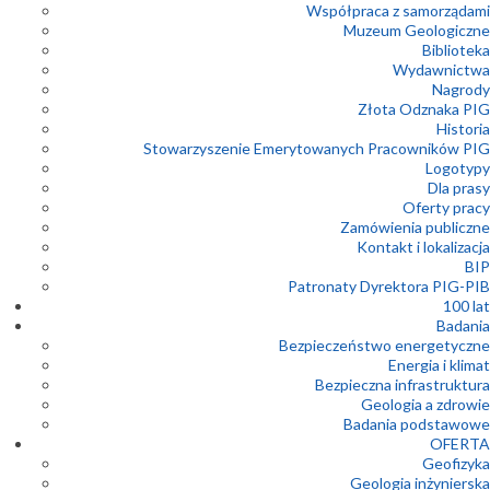
Współpraca z samorządami
Muzeum Geologiczne
Biblioteka
Wydawnictwa
Nagrody
Złota Odznaka PIG
Historia
Stowarzyszenie Emerytowanych Pracowników PIG
Logotypy
Dla prasy
Oferty pracy
Zamówienia publiczne
Kontakt i lokalizacja
BIP
Patronaty Dyrektora PIG-PIB
100 lat
Badania
Bezpieczeństwo energetyczne
Energia i klimat
Bezpieczna infrastruktura
Geologia a zdrowie
Badania podstawowe
OFERTA
Geofizyka
Geologia inżynierska