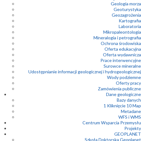
Geologia morza
Geoturystyka
Geozagrożenia
Kartografia
Laboratoria
Mikropaleontologia
Mineralogia i petrografia
Ochrona środowiska
Oferta edukacyjna
Oferta wydawnicza
Prace interwencyjne
Surowce mineralne
Udostępnianie informacji geologicznej i hydrogeologicznej
Wody podziemne
Oferty pracy
Zamówienia publiczne
Dane geologiczne
Bazy danych
1 Kliknięcie 10 Map
Metadane
WFS i WMS
Centrum Wsparcia Przemysłu
Projekty
GEOPLANET
Szkoła Doktorska Geoplanet