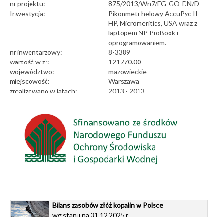
nr projektu:
875/2013/Wn7/FG-GO-DN/D
Inwestycja:
Pikonmetr helowy AccuPyc II
HP, Micromeritics, USA wraz z
laptopem NP ProBook i
oprogramowaniem.
nr inwentarzowy:
8-3389
wartość w zł:
121770.00
województwo:
mazowieckie
miejscowość:
Warszawa
zrealizowano w latach:
2013 - 2013
Bilans zasobów złóż kopalin w Polsce
wg stanu na 31.12.2025 r.