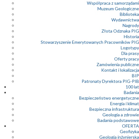
Współpraca z samorządami
Muzeum Geologiczne
Biblioteka
Wydawnictwa
Nagrody
Złota Odznaka PIG
Historia
Stowarzyszenie Emerytowanych Pracowników PIG
Logotypy
Dla prasy
Oferty pracy
Zamówienia publiczne
Kontakt i lokalizacja
BIP
Patronaty Dyrektora PIG-PIB
100 lat
Badania
Bezpieczeństwo energetyczne
Energia i klimat
Bezpieczna infrastruktura
Geologia a zdrowie
Badania podstawowe
OFERTA
Geofizyka
Geologia inżynierska