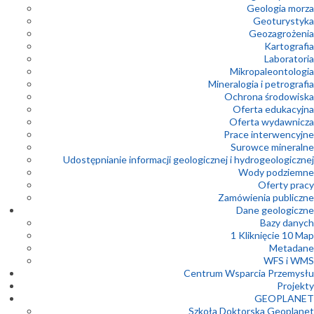
Geologia morza
Geoturystyka
Geozagrożenia
Kartografia
Laboratoria
Mikropaleontologia
Mineralogia i petrografia
Ochrona środowiska
Oferta edukacyjna
Oferta wydawnicza
Prace interwencyjne
Surowce mineralne
Udostępnianie informacji geologicznej i hydrogeologicznej
Wody podziemne
Oferty pracy
Zamówienia publiczne
Dane geologiczne
Bazy danych
1 Kliknięcie 10 Map
Metadane
WFS i WMS
Centrum Wsparcia Przemysłu
Projekty
GEOPLANET
Szkoła Doktorska Geoplanet