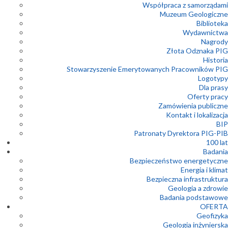
Współpraca z samorządami
Muzeum Geologiczne
Biblioteka
Wydawnictwa
Nagrody
Złota Odznaka PIG
Historia
Stowarzyszenie Emerytowanych Pracowników PIG
Logotypy
Dla prasy
Oferty pracy
Zamówienia publiczne
Kontakt i lokalizacja
BIP
Patronaty Dyrektora PIG-PIB
100 lat
Badania
Bezpieczeństwo energetyczne
Energia i klimat
Bezpieczna infrastruktura
Geologia a zdrowie
Badania podstawowe
OFERTA
Geofizyka
Geologia inżynierska