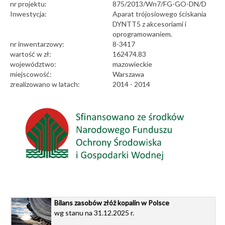
nr projektu:
875/2013/Wn7/FG-GO-DN/D
Inwestycja:
Aparat trójosiowego ściskania
DYNTT5 z akcesoriami i
oprogramowaniem.
nr inwentarzowy:
8-3417
wartość w zł:
162474.83
województwo:
mazowieckie
miejscowość:
Warszawa
zrealizowano w latach:
2014 - 2014
Bilans zasobów złóż kopalin w Polsce
wg stanu na 31.12.2025 r.