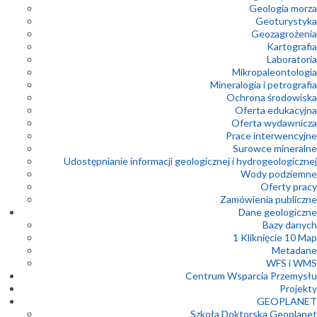
Geologia morza
Geoturystyka
Geozagrożenia
Kartografia
Laboratoria
Mikropaleontologia
Mineralogia i petrografia
Ochrona środowiska
Oferta edukacyjna
Oferta wydawnicza
Prace interwencyjne
Surowce mineralne
Udostępnianie informacji geologicznej i hydrogeologicznej
Wody podziemne
Oferty pracy
Zamówienia publiczne
Dane geologiczne
Bazy danych
1 Kliknięcie 10 Map
Metadane
WFS i WMS
Centrum Wsparcia Przemysłu
Projekty
GEOPLANET
Szkoła Doktorska Geoplanet