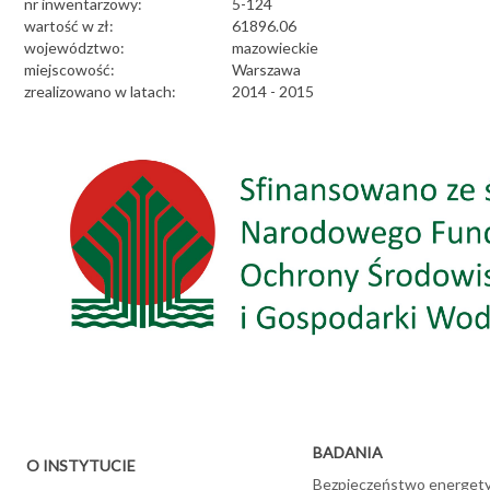
nr inwentarzowy:
5-124
wartość w zł:
61896.06
województwo:
mazowieckie
miejscowość:
Warszawa
zrealizowano w latach:
2014 - 2015
BADANIA
O INSTYTUCIE
Bezpieczeństwo energet