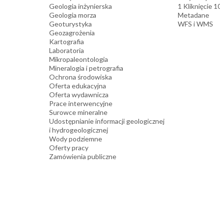
Geologia inżynierska
1 Kliknięcie 
Geologia morza
Metadane
Geoturystyka
WFS i WMS
Geozagrożenia
Kartografia
Laboratoria
Mikropaleontologia
Mineralogia i petrografia
Ochrona środowiska
Oferta edukacyjna
Oferta wydawnicza
Prace interwencyjne
Surowce mineralne
Udostępnianie informacji geologicznej
i hydrogeologicznej
Wody podziemne
Oferty pracy
Zamówienia publiczne