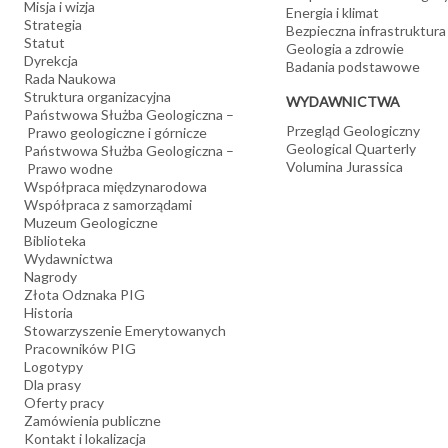
Misja i wizja
Energia i klimat
Strategia
Bezpieczna infrastruktura
Statut
Geologia a zdrowie
Dyrekcja
Badania podstawowe
Rada Naukowa
Struktura organizacyjna
WYDAWNICTWA
Państwowa Służba Geologiczna –
Przegląd Geologiczny
Prawo geologiczne i górnicze
Geological Quarterly
Państwowa Służba Geologiczna –
Volumina Jurassica
Prawo wodne
Współpraca międzynarodowa
Współpraca z samorządami
Muzeum Geologiczne
Biblioteka
Wydawnictwa
Nagrody
Złota Odznaka PIG
Historia
Stowarzyszenie Emerytowanych
Pracowników PIG
Logotypy
Dla prasy
Oferty pracy
Zamówienia publiczne
Kontakt i lokalizacja