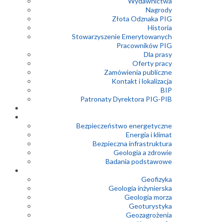
Wydawnictwa
Nagrody
Złota Odznaka PIG
Historia
Stowarzyszenie Emerytowanych
Pracowników PIG
Dla prasy
Oferty pracy
Zamówienia publiczne
Kontakt i lokalizacja
BIP
Patronaty Dyrektora PIG-PIB
Bezpieczeństwo energetyczne
Energia i klimat
Bezpieczna infrastruktura
Geologia a zdrowie
Badania podstawowe
Geofizyka
Geologia inżynierska
Geologia morza
Geoturystyka
Geozagrożenia