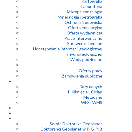
Kartografia
Laboratoria
Mikropaleontologia
Mineralogia i petrografia
Ochrona środowiska
Oferta edukacyjna
Oferta wydawnicza
Prace interwencyjne
Surowce mineralne
Udostępnianie informacji geologicznej
i hydrogeologicznej
Wody podziemne
Oferty pracy
Zamówienia publiczne
Bazy danych
1 Kliknięcie 10 Map
Metadane
WFS i WMS
Szkoła Doktorska Geoplanet
Doktoranci Geoplanet w PIG-PIB