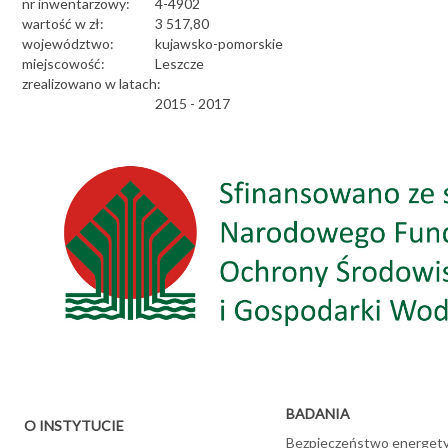
nr inwentarzowy:
4-4902
wartość w zł:
3 517,80
województwo:
kujawsko-pomorskie
miejscowość:
Leszcze
zrealizowano w latach:
2015 - 2017
BADANIA
O INSTYTUCIE
Bezpieczeństwo energet