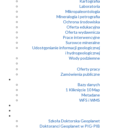
Kartografia
Laboratoria
Mikropaleontologia
Mineralogia i petrografia
Ochrona środowiska
Oferta edukacyjna
Oferta wydawnicza
Prace interwencyjne
Surowce mineralne
Udostępnianie informacji geologicznej
i hydrogeologicznej
Wody podziemne
Oferty pracy
Zamówienia publiczne
Bazy danych
1 Kliknięcie 10 Map
Metadane
WFS i WMS
Szkoła Doktorska Geoplanet
Doktoranci Geoplanet w PIG-PIB