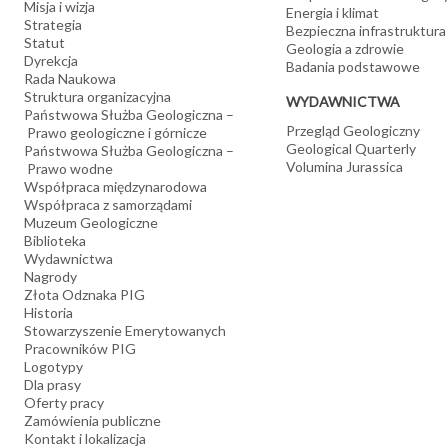
Misja i wizja
Energia i klimat
Strategia
Bezpieczna infrastruktura
Statut
Geologia a zdrowie
Dyrekcja
Badania podstawowe
Rada Naukowa
Struktura organizacyjna
WYDAWNICTWA
Państwowa Służba Geologiczna –
Przegląd Geologiczny
Prawo geologiczne i górnicze
Geological Quarterly
Państwowa Służba Geologiczna –
Volumina Jurassica
Prawo wodne
Współpraca międzynarodowa
Współpraca z samorządami
Muzeum Geologiczne
Biblioteka
Wydawnictwa
Nagrody
Złota Odznaka PIG
Historia
Stowarzyszenie Emerytowanych
Pracowników PIG
Logotypy
Dla prasy
Oferty pracy
Zamówienia publiczne
Kontakt i lokalizacja