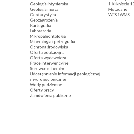
Geologia inżynierska
1 Kliknięcie 
Geologia morza
Metadane
Geoturystyka
WFS i WMS
Geozagrożenia
Kartografia
Laboratoria
Mikropaleontologia
Mineralogia i petrografia
Ochrona środowiska
Oferta edukacyjna
Oferta wydawnicza
Prace interwencyjne
Surowce mineralne
Udostępnianie informacji geologicznej
i hydrogeologicznej
Wody podziemne
Oferty pracy
Zamówienia publiczne