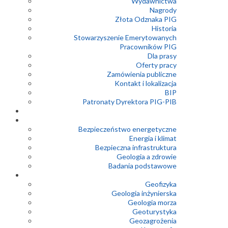
Wydawnictwa
Nagrody
Złota Odznaka PIG
Historia
Stowarzyszenie Emerytowanych
Pracowników PIG
Dla prasy
Oferty pracy
Zamówienia publiczne
Kontakt i lokalizacja
BIP
Patronaty Dyrektora PIG-PIB
Bezpieczeństwo energetyczne
Energia i klimat
Bezpieczna infrastruktura
Geologia a zdrowie
Badania podstawowe
Geofizyka
Geologia inżynierska
Geologia morza
Geoturystyka
Geozagrożenia