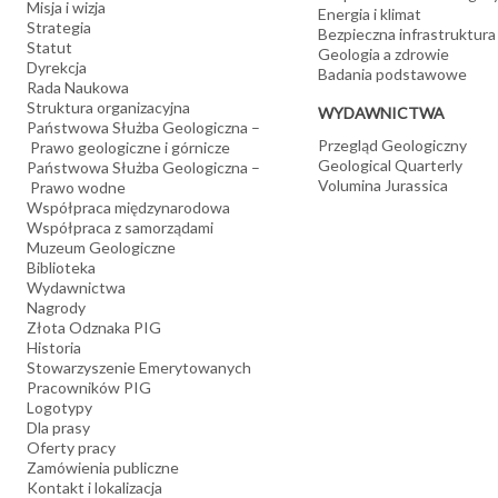
Misja i wizja
Energia i klimat
Strategia
Bezpieczna infrastruktura
Statut
Geologia a zdrowie
Dyrekcja
Badania podstawowe
Rada Naukowa
Struktura organizacyjna
WYDAWNICTWA
Państwowa Służba Geologiczna –
Przegląd Geologiczny
Prawo geologiczne i górnicze
Geological Quarterly
Państwowa Służba Geologiczna –
Volumina Jurassica
Prawo wodne
Współpraca międzynarodowa
Współpraca z samorządami
Muzeum Geologiczne
Biblioteka
Wydawnictwa
Nagrody
Złota Odznaka PIG
Historia
Stowarzyszenie Emerytowanych
Pracowników PIG
Logotypy
Dla prasy
Oferty pracy
Zamówienia publiczne
Kontakt i lokalizacja