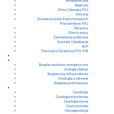
Wydawnictwa
Nagrody
Złota Odznaka PIG
Historia
Stowarzyszenie Emerytowanych
Pracowników PIG
Dla prasy
Oferty pracy
Zamówienia publiczne
Kontakt i lokalizacja
BIP
Patronaty Dyrektora PIG-PIB
Bezpieczeństwo energetyczne
Energia i klimat
Bezpieczna infrastruktura
Geologia a zdrowie
Badania podstawowe
Geofizyka
Geologia inżynierska
Geologia morza
Geoturystyka
Geozagrożenia