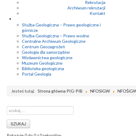
Rekrutacja
Archiwum rekrutacji
Kontakt
Służba Geologiczna – Prawo geologiczne i
górnicze
Służba Geologiczna – Prawo wodne
Centralne Archiwum Geologiczne
Centrum Geozagrożeń
Geologia dla samorządów
Wydawnictwa geologiczne
Muzeum Geologiczne
Biblioteka geologiczna
Portal Geologia
Jesteś tutaj:
Strona główna PIG-PIB
NFOSiGW
NFOŚiGW 
Pokazuje 0 do 0 z 0 rekordów