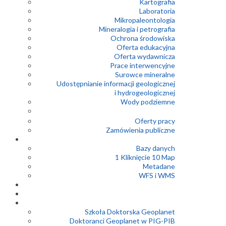
Kartografia
Laboratoria
Mikropaleontologia
Mineralogia i petrografia
Ochrona środowiska
Oferta edukacyjna
Oferta wydawnicza
Prace interwencyjne
Surowce mineralne
Udostępnianie informacji geologicznej
i hydrogeologicznej
Wody podziemne
Oferty pracy
Zamówienia publiczne
Bazy danych
1 Kliknięcie 10 Map
Metadane
WFS i WMS
Szkoła Doktorska Geoplanet
Doktoranci Geoplanet w PIG-PIB