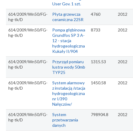
User Gov. 1 szt.
614/2009/Wn50/FG-
Płyta grzewcza
4760
2012
hg-tk/D
ceramiczna 22SR
614/2009/Wn50/FG-
Pompa głębinowa
8733
2012
hg-tk/D
Grundfos SP 3 A-
12 - stacja
hydrogeologiczna
Kukały II/904
614/2009/Wn50/FG-
Przyrząd pomiaru
1315.53
2012
hg-tk/D
lustra wody 50mb
TYP25
614/2009/Wn50/FG-
System alarmowy
1450.58
2012
hg-tk/D
z instalacją /stacja
hydrogeologiczna
nr I/390
Nałęczów/
614/2009/Wn50/FG-
System
798904.8
2012
hg-tk/D
przetwarzania
danych