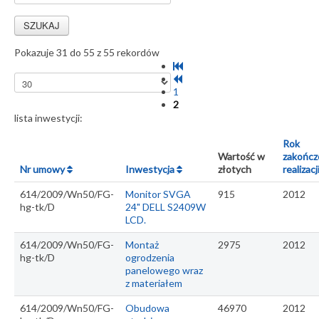
Pokazuje 31 do 55 z 55 rekordów
1
2
lista inwestycji:
Rok
Wartość w
zakończ
Nr umowy
Inwestycja
złotych
realizacj
614/2009/Wn50/FG-
Monitor SVGA
915
2012
hg-tk/D
24" DELL S2409W
LCD.
614/2009/Wn50/FG-
Montaż
2975
2012
hg-tk/D
ogrodzenia
panelowego wraz
z materiałem
614/2009/Wn50/FG-
Obudowa
46970
2012