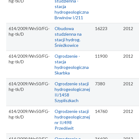
hg-tk/D
studzienna -
stacja
hydrogeologiczna
Brwinów I/211
614/2009/Wn50/FG-
Obudowa
16223
2012
hg-tk/D
studzienna na
stacji hydrog.
Śnieżkowice
614/2009/Wn50/FG-
Ogrodzenie -
11900
2012
hg-tk/D
stacja
hydrogeologiczna
Skarbka
614/2009/Wn50/FG-
Ogrodzenie stacji
7380
2012
hg-tk/D
hydrogeologicznej
II/1458
Szypliszkach
614/2009/Wn50/FG-
Ogrodzenie stacji
14760
2012
hg-tk/D
hydrogeologicznej
nr II/498
Przedświt
614/2009/Wn50/FG-
Ogrodzenie z
36600
2012