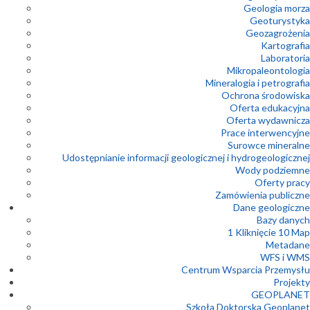
Geologia morza
Geoturystyka
Geozagrożenia
Kartografia
Laboratoria
Mikropaleontologia
Mineralogia i petrografia
Ochrona środowiska
Oferta edukacyjna
Oferta wydawnicza
Prace interwencyjne
Surowce mineralne
Udostępnianie informacji geologicznej i hydrogeologicznej
Wody podziemne
Oferty pracy
Zamówienia publiczne
Dane geologiczne
Bazy danych
1 Kliknięcie 10 Map
Metadane
WFS i WMS
Centrum Wsparcia Przemysłu
Projekty
GEOPLANET
Szkoła Doktorska Geoplanet