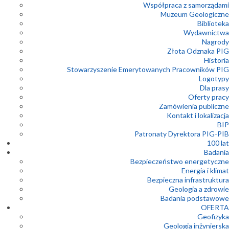
Współpraca z samorządami
Muzeum Geologiczne
Biblioteka
Wydawnictwa
Nagrody
Złota Odznaka PIG
Historia
Stowarzyszenie Emerytowanych Pracowników PIG
Logotypy
Dla prasy
Oferty pracy
Zamówienia publiczne
Kontakt i lokalizacja
BIP
Patronaty Dyrektora PIG-PIB
100 lat
Badania
Bezpieczeństwo energetyczne
Energia i klimat
Bezpieczna infrastruktura
Geologia a zdrowie
Badania podstawowe
OFERTA
Geofizyka
Geologia inżynierska