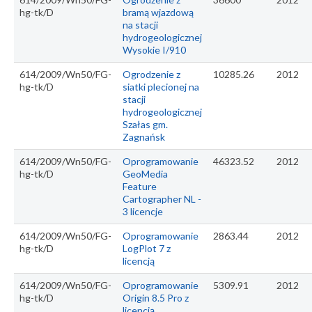
hg-tk/D
bramą wjazdową
na stacji
hydrogeologicznej
Wysokie I/910
614/2009/Wn50/FG-
Ogrodzenie z
10285.26
2012
hg-tk/D
siatki plecionej na
stacji
hydrogeologicznej
Szałas gm.
Zagnańsk
614/2009/Wn50/FG-
Oprogramowanie
46323.52
2012
hg-tk/D
GeoMedia
Feature
Cartographer NL -
3 licencje
614/2009/Wn50/FG-
Oprogramowanie
2863.44
2012
hg-tk/D
LogPlot 7 z
licencją
614/2009/Wn50/FG-
Oprogramowanie
5309.91
2012
hg-tk/D
Origin 8.5 Pro z
licencją