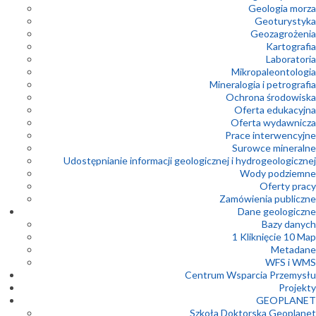
Geologia morza
Geoturystyka
Geozagrożenia
Kartografia
Laboratoria
Mikropaleontologia
Mineralogia i petrografia
Ochrona środowiska
Oferta edukacyjna
Oferta wydawnicza
Prace interwencyjne
Surowce mineralne
Udostępnianie informacji geologicznej i hydrogeologicznej
Wody podziemne
Oferty pracy
Zamówienia publiczne
Dane geologiczne
Bazy danych
1 Kliknięcie 10 Map
Metadane
WFS i WMS
Centrum Wsparcia Przemysłu
Projekty
GEOPLANET
Szkoła Doktorska Geoplanet