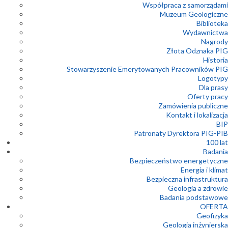
Współpraca z samorządami
Muzeum Geologiczne
Biblioteka
Wydawnictwa
Nagrody
Złota Odznaka PIG
Historia
Stowarzyszenie Emerytowanych Pracowników PIG
Logotypy
Dla prasy
Oferty pracy
Zamówienia publiczne
Kontakt i lokalizacja
BIP
Patronaty Dyrektora PIG-PIB
100 lat
Badania
Bezpieczeństwo energetyczne
Energia i klimat
Bezpieczna infrastruktura
Geologia a zdrowie
Badania podstawowe
OFERTA
Geofizyka
Geologia inżynierska