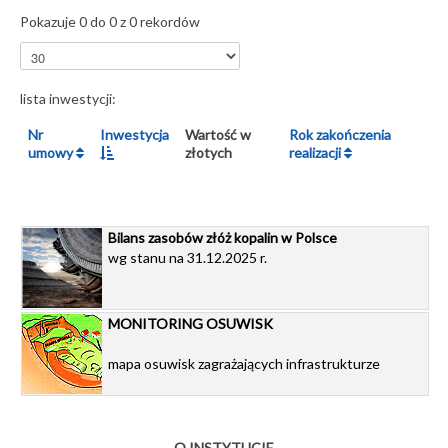
Pokazuje 0 do 0 z 0 rekordów
lista inwestycji:
Nr
Inwestycja
Wartość w
Rok zakończenia
umowy
złotych
realizacji
Bilans zasobów złóż kopalin w Polsce
wg stanu na 31.12.2025 r.
MONITORING OSUWISK
mapa osuwisk zagrażających infrastrukturze
O INSTYTUCIE