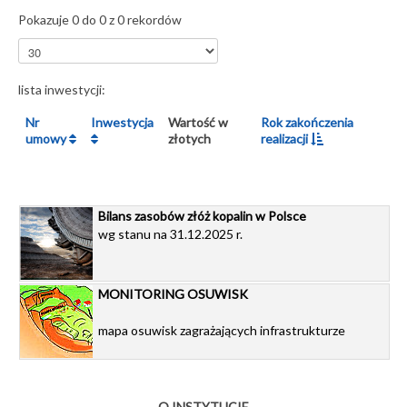
Pokazuje 0 do 0 z 0 rekordów
lista inwestycji:
Nr
Inwestycja
Wartość w
Rok zakończenia
umowy
złotych
realizacji
Bilans zasobów złóż kopalin w Polsce
wg stanu na 31.12.2025 r.
MONITORING OSUWISK
mapa osuwisk zagrażających infrastrukturze
O INSTYTUCIE