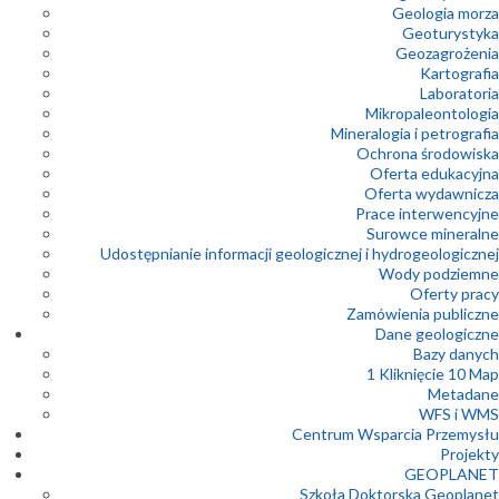
Geologia morza
Geoturystyka
Geozagrożenia
Kartografia
Laboratoria
Mikropaleontologia
Mineralogia i petrografia
Ochrona środowiska
Oferta edukacyjna
Oferta wydawnicza
Prace interwencyjne
Surowce mineralne
Udostępnianie informacji geologicznej i hydrogeologicznej
Wody podziemne
Oferty pracy
Zamówienia publiczne
Dane geologiczne
Bazy danych
1 Kliknięcie 10 Map
Metadane
WFS i WMS
Centrum Wsparcia Przemysłu
Projekty
GEOPLANET
Szkoła Doktorska Geoplanet