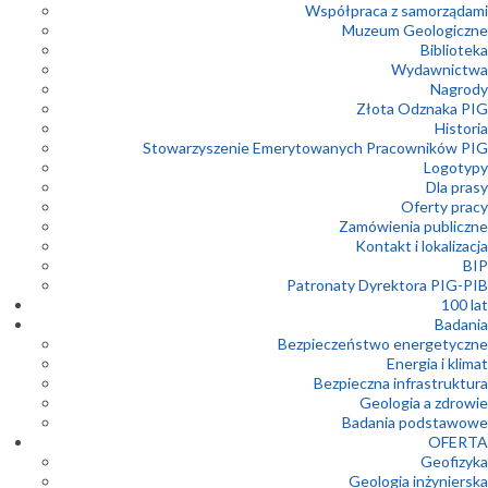
Współpraca z samorządami
Muzeum Geologiczne
Biblioteka
Wydawnictwa
Nagrody
Złota Odznaka PIG
Historia
Stowarzyszenie Emerytowanych Pracowników PIG
Logotypy
Dla prasy
Oferty pracy
Zamówienia publiczne
Kontakt i lokalizacja
BIP
Patronaty Dyrektora PIG-PIB
100 lat
Badania
Bezpieczeństwo energetyczne
Energia i klimat
Bezpieczna infrastruktura
Geologia a zdrowie
Badania podstawowe
OFERTA
Geofizyka
Geologia inżynierska