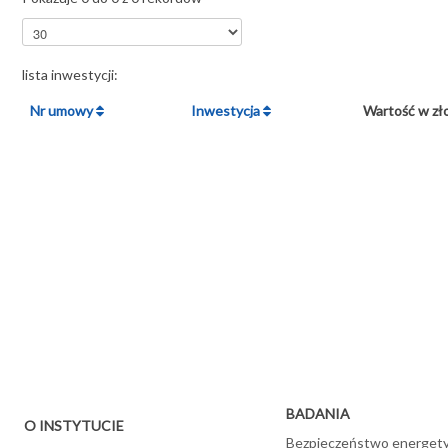
lista inwestycji:
Nr umowy
Inwestycja
Wartość w zł
BADANIA
O INSTYTUCIE
Bezpieczeństwo energet