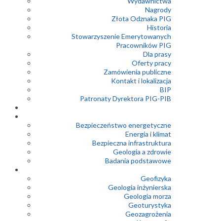
Wydawnictwa
Nagrody
Złota Odznaka PIG
Historia
Stowarzyszenie Emerytowanych
Pracowników PIG
Dla prasy
Oferty pracy
Zamówienia publiczne
Kontakt i lokalizacja
BIP
Patronaty Dyrektora PIG-PIB
Bezpieczeństwo energetyczne
Energia i klimat
Bezpieczna infrastruktura
Geologia a zdrowie
Badania podstawowe
Geofizyka
Geologia inżynierska
Geologia morza
Geoturystyka
Geozagrożenia