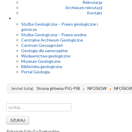
Rekrutacja
Archiwum rekrutacji
Kontakt
Służba Geologiczna – Prawo geologiczne i
górnicze
Służba Geologiczna – Prawo wodne
Centralne Archiwum Geologiczne
Centrum Geozagrożeń
Geologia dla samorządów
Wydawnictwa geologiczne
Muzeum Geologiczne
Biblioteka geologiczna
Portal Geologia
Jesteś tutaj:
Strona główna PIG-PIB
NFOSiGW
NFOŚiGW 
Pokazuje 0 do 0 z 0 rekordów