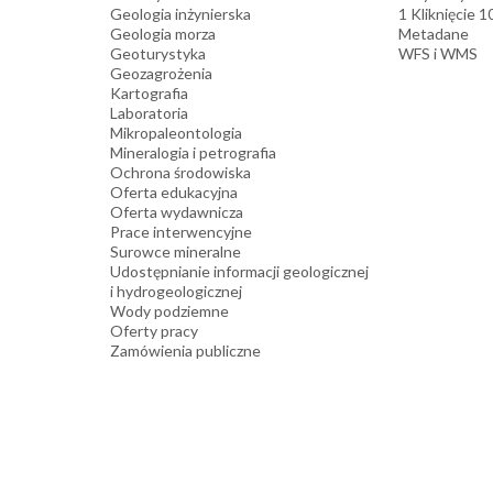
Geologia inżynierska
1 Kliknięcie 
Geologia morza
Metadane
Geoturystyka
WFS i WMS
Geozagrożenia
Kartografia
Laboratoria
Mikropaleontologia
Mineralogia i petrografia
Ochrona środowiska
Oferta edukacyjna
Oferta wydawnicza
Prace interwencyjne
Surowce mineralne
Udostępnianie informacji geologicznej
i hydrogeologicznej
Wody podziemne
Oferty pracy
Zamówienia publiczne