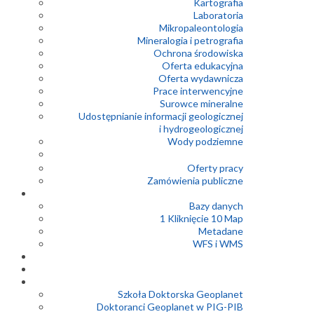
Kartografia
Laboratoria
Mikropaleontologia
Mineralogia i petrografia
Ochrona środowiska
Oferta edukacyjna
Oferta wydawnicza
Prace interwencyjne
Surowce mineralne
Udostępnianie informacji geologicznej
i hydrogeologicznej
Wody podziemne
Oferty pracy
Zamówienia publiczne
Bazy danych
1 Kliknięcie 10 Map
Metadane
WFS i WMS
Szkoła Doktorska Geoplanet
Doktoranci Geoplanet w PIG-PIB