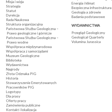
Misja i wizja
Energia i klimat
Strategia
Bezpieczna infrastruktura
Statut
Geologia a zdrowie
Dyrekcja
Badania podstawowe
Rada Naukowa
Struktura organizacyjna
WYDAWNICTWA
Państwowa Służba Geologiczna –
Przegląd Geologiczny
Prawo geologiczne i górnicze
Geological Quarterly
Państwowa Służba Geologiczna –
Volumina Jurassica
Prawo wodne
Współpraca międzynarodowa
Współpraca z samorządami
Muzeum Geologiczne
Biblioteka
Wydawnictwa
Nagrody
Złota Odznaka PIG
Historia
Stowarzyszenie Emerytowanych
Pracowników PIG
Logotypy
Dla prasy
Oferty pracy
Zamówienia publiczne
Kontakt i lokalizacja