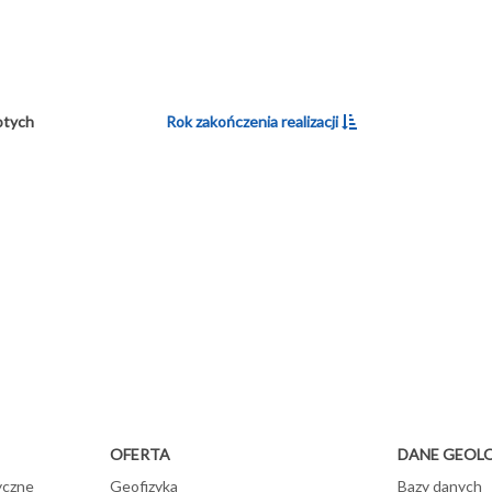
otych
Rok zakończenia realizacji
OFERTA
DANE GEOL
yczne
Geofizyka
Bazy danych