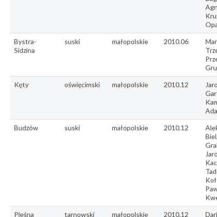
Agn
Kru
Op
Bystra-
suski
małopolskie
2010.06
Mar
Sidzina
Trz
Prz
Gru
Kęty
oświęcimski
małopolskie
2010.12
Jar
Gar
Kam
Ad
Budzów
suski
małopolskie
2010.12
Ale
Biel
Gra
Jar
Kac
Tad
Koł
Paw
Kw
Pleśna
tarnowski
małopolskie
2010.12
Dar