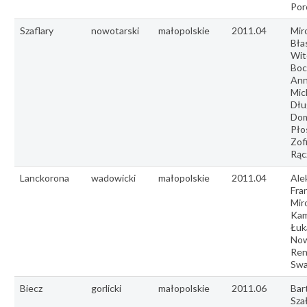
Por
Szaflary
nowotarski
małopolskie
2011.04
Mir
Bła
Wit
Boc
Ann
Mic
Dłu
Dom
Pło
Zof
Rąc
Lanckorona
wadowicki
małopolskie
2011.04
Ale
Fra
Mir
Kam
Łuk
Now
Ren
Swa
Biecz
gorlicki
małopolskie
2011.06
Bar
Sza