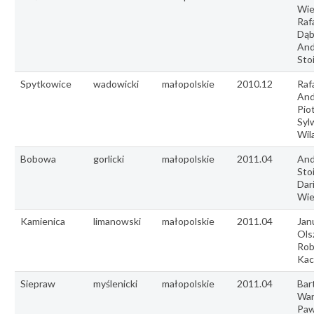
Wie
Raf
Dąb
And
Sto
Spytkowice
wadowicki
małopolskie
2010.12
Rafa
And
Pio
Syl
Wil
Bobowa
gorlicki
małopolskie
2011.04
And
Stoi
Dar
Wie
Kamienica
limanowski
małopolskie
2011.04
Jan
Ols
Rob
Kac
Siepraw
myślenicki
małopolskie
2011.04
Bar
War
Paw