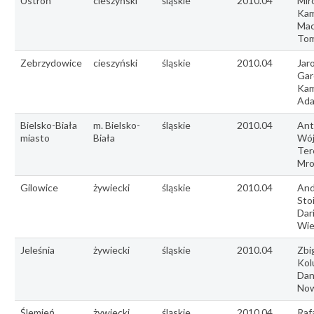
Ustroń
cieszyński
śląskie
2010.04
Mir
Kam
Mac
Tom
Zebrzydowice
cieszyński
śląskie
2010.04
Jar
Gar
Kam
Ad
Bielsko-Biała
m. Bielsko-
śląskie
2010.04
Ant
miasto
Biała
Wój
Ter
Mro
Gilowice
żywiecki
śląskie
2010.04
And
Stoi
Dar
Wie
Jeleśnia
żywiecki
śląskie
2010.04
Zbi
Kol
Dan
Now
Ślemień
żywiecki
śląskie
2010.04
Rafa