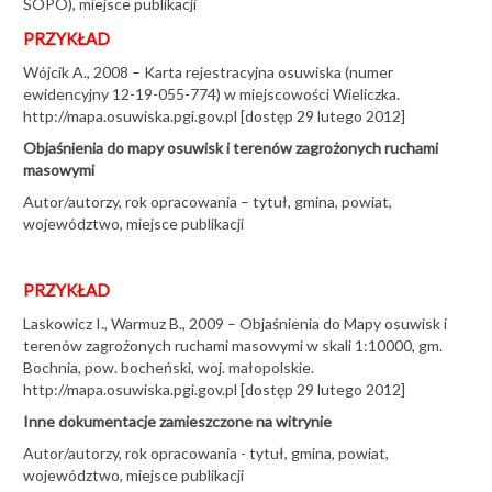
Karpackim PIG-PIB
SOPO), miejsce publikacji
PRZYKŁAD
24-06-2026
Wójcik A., 2008 – Karta rejestracyjna osuwiska (numer
ewidencyjny 12-19-055-774) w miejscowości Wieliczka.
20. rocznica SOPO
http://mapa.osuwiska.pgi.gov.pl [dostęp 29 lutego 2012]
Objaśnienia do mapy osuwisk i terenów zagrożonych ruchami
22-05-2026
masowymi
Autor/autorzy, rok opracowania – tytuł, gmina, powiat,
Naukowiec z Wietnamu na polskich osuwiskach
województwo, miejsce publikacji
04-05-2026
PRZYKŁAD
20 lat SOPO na O!SUWISKU
Laskowicz I., Warmuz B., 2009 – Objaśnienia do Mapy osuwisk i
terenów zagrożonych ruchami masowymi w skali 1:10000, gm.
16-04-2026
Bochnia, pow. bocheński, woj. małopolskie.
http://mapa.osuwiska.pgi.gov.pl [dostęp 29 lutego 2012]
Inne dokumentacje zamieszczone na witrynie
Ziemia zapadła się na Pomorzu
Autor/autorzy, rok opracowania - tytuł, gmina, powiat,
05-03-2026
województwo, miejsce publikacji