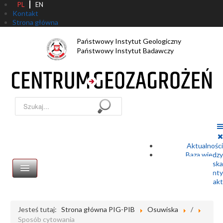
PL
EN
Kontakt
Strona główna
Państwowy Instytut Geologiczny
Państwowy Instytut Badawczy
Szukaj...
Aktualności
Baza wiedzy
Zgłoszenie osuwiska
Dokumenty
Kontakt
Jesteś tutaj:
Strona główna PIG-PIB
Osuwiska
/
Sposób cytowania