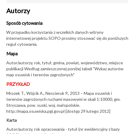
OSUWISKA
Autorzy
Projekty
Aplikacja
Sposób cytowania
Monitoring osuwisk
W przypadku korzystania z wszelkich danych witryny
internetowej projektu SOPO prosimy stosować się do poniższych
Sposób cytowania
reguł cytowania.
Filmy
Mapa
Konferencja O!suwisko 2026
Autor/autorzy, rok, tytuł, gmina, powiat, województwo, miejsce
publikacji Według zamieszczonej poniżej tabeli "Wykaz autorów
Konferencja O!suwisko 2022
map osuwisk i terenów zagrożonych"
Konferencja O!suwisko 2019
PRZYKŁAD
Konferencja O!suwisko 2015
Mrozek T., Wójcik A., Nescieruk P., 2013 – Mapa osuwisk i
terenów zagrożonych ruchami masowymi w skali 1:10000, gm.
Stryszawa, pow. suski, woj. małopolskie.
AKTUALNOŚCI
http://mapa.osuwiska.pgi.gov.pl [dostęp 29 lutego 2012]
Karta
Autor/autorzy, rok opracowania - tytuł (nr ewidencyjny z bazy
Międzynarodowe szkolenie ESA z technik InSAR w Oddziale