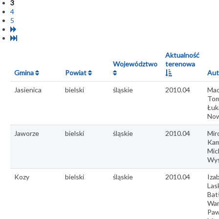
3
4
5
Aktualność
Województwo
terenowa
Gmina
Powiat
Aut
Jasienica
bielski
śląskie
2010.04
Mac
Tom
Łuk
Now
Jaworze
bielski
śląskie
2010.04
Mir
Kam
Mic
Wys
Kozy
bielski
śląskie
2010.04
Iza
Las
Bat
War
Paw