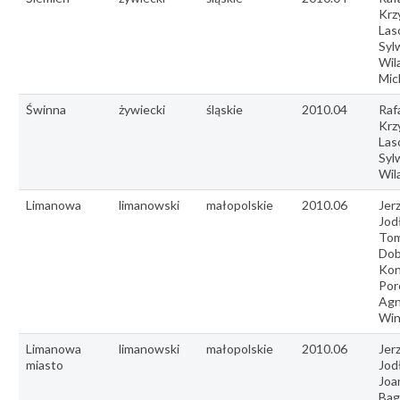
Krz
Las
Syl
Wil
Mic
Świnna
żywiecki
śląskie
2010.04
Rafa
Krz
Las
Syl
Wil
Limanowa
limanowski
małopolskie
2010.06
Jer
Jod
Tom
Dob
Kon
Por
Agn
Win
Limanowa
limanowski
małopolskie
2010.06
Jer
miasto
Jod
Joa
Bag