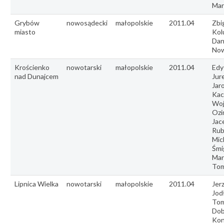
Mar
Grybów
nowosądecki
małopolskie
2011.04
Zbi
miasto
Kol
Dan
Now
Krościenko
nowotarski
małopolskie
2011.04
Edy
nad Dunajcem
Jur
Jar
Kac
Woj
Ozi
Jac
Rub
Mic
Śmig
Mar
Tom
Lipnica Wielka
nowotarski
małopolskie
2011.04
Jer
Jod
Tom
Dob
Kon