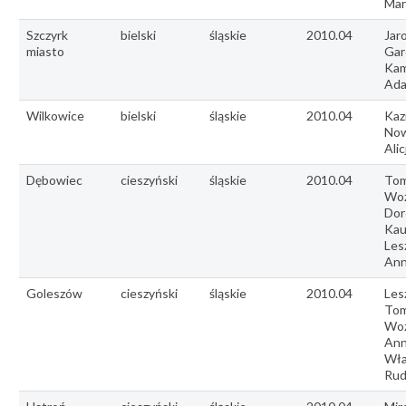
Mar
Szczyrk
bielski
śląskie
2010.04
Jar
miasto
Gar
Kam
Ad
Wilkowice
bielski
śląskie
2010.04
Kaz
Now
Alic
Dębowiec
cieszyński
śląskie
2010.04
Tom
Woź
Dor
Kau
Les
Ann
Goleszów
cieszyński
śląskie
2010.04
Les
Tom
Woź
Ann
Wła
Rud