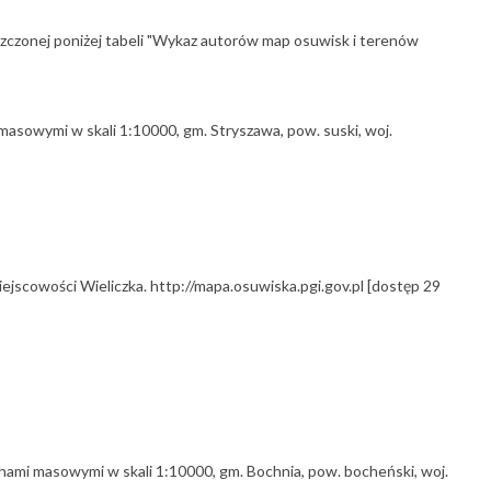
szczonej poniżej tabeli "Wykaz autorów map osuwisk i terenów
masowymi w skali 1:10000, gm. Stryszawa, pow. suski, woj.
jscowości Wieliczka. http://mapa.osuwiska.pgi.gov.pl [dostęp 29
hami masowymi w skali 1:10000, gm. Bochnia, pow. bocheński, woj.