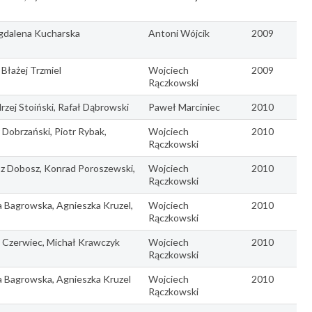
gdalena Kucharska
Antoni Wójcik
2009
Błażej Trzmiel
Wojciech
2009
Rączkowski
rzej Stoiński, Rafał Dąbrowski
Paweł Marciniec
2010
 Dobrzański, Piotr Rybak,
Wojciech
2010
Rączkowski
sz Dobosz, Konrad Poroszewski,
Wojciech
2010
Rączkowski
a Bagrowska, Agnieszka Kruzel,
Wojciech
2010
Rączkowski
b Czerwiec, Michał Krawczyk
Wojciech
2010
Rączkowski
a Bagrowska, Agnieszka Kruzel
Wojciech
2010
Rączkowski