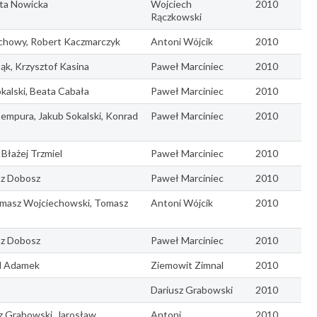
ta Nowicka
Wojciech
2010
Rączkowski
lchowy, Robert Kaczmarczyk
Antoni Wójcik
2010
ąk, Krzysztof Kasina
Paweł Marciniec
2010
kalski, Beata Cabała
Paweł Marciniec
2010
empura, Jakub Sokalski, Konrad
Paweł Marciniec
2010
Błażej Trzmiel
Paweł Marciniec
2010
sz Dobosz
Paweł Marciniec
2010
omasz Wojciechowski, Tomasz
Antoni Wójcik
2010
sz Dobosz
Paweł Marciniec
2010
il Adamek
Ziemowit Zimnal
2010
Dariusz Grabowski
2010
sz Grabowski, Jarosław
Antoni
2010