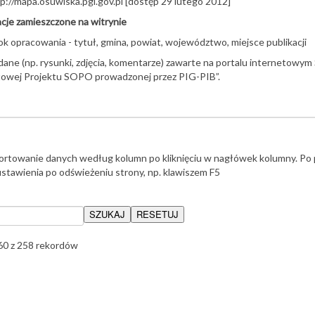
p://mapa.osuwiska.pgi.gov.pl [dostęp 29 lutego 2012]
je zamieszczone na witrynie
ok opracowania - tytuł, gmina, powiat, województwo, miejsce publikacji
dane (np. rysunki, zdjęcia, komentarze) zawarte na portalu interneto
towej Projektu SOPO prowadzonej przez PIG-PIB”.
ortowanie danych według kolumn po kliknięciu w nagłówek kolumny. Po p
tawienia po odświeżeniu strony, np. klawiszem F5
60 z 258 rekordów