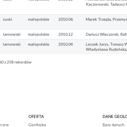
Kaczorowski, Tadeusz 
suski
małopolskie
2010.06
Marek Trzepla, Przemy
tarnowski
małopolskie
2010.12
Dariusz Wieczorek, Raf
tarnowski
małopolskie
2010.04
Leszek Jurys, Tomasz 
Władysława Rudeńska, 
60 z 258 rekordów
OFERTA
DANE GEOL
yczne
Geofizyka
Bazy danych