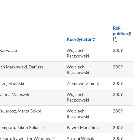
Rok
publikacji
Koordynator
 Karwacki
Wojciech
2009
Rączkowski
ech Markowski, Dariusz
Wojciech
2009
Rączkowski
rzej Stoiński
Ziemowit Zimnal
2009
dalena Maleszyk
Wojciech
2009
Rączkowski
ja Jarosz, Marta Sokół
Wojciech
2009
Rączkowski
empura, Jakub Sokalski
Paweł Marciniec
2009
 Sikora, Sylwester Wilanowski
Antoni Wójcik
2009