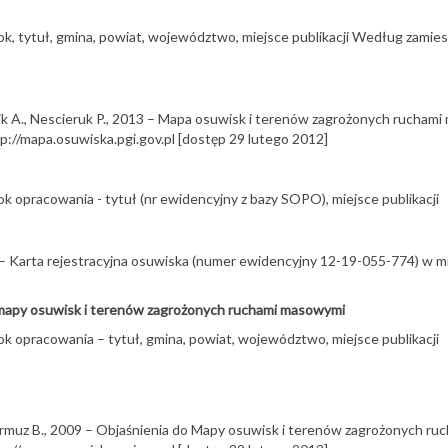
rok, tytuł, gmina, powiat, województwo, miejsce publikacji Według zamie
ik A., Nescieruk P., 2013 – Mapa osuwisk i terenów zagrożonych ruchami 
p://mapa.osuwiska.pgi.gov.pl [dostęp 29 lutego 2012]
ok opracowania - tytuł (nr ewidencyjny z bazy SOPO), miejsce publikacji
 – Karta rejestracyjna osuwiska (numer ewidencyjny 12-19-055-774) w mie
 mapy osuwisk i terenów zagrożonych ruchami masowymi
ok opracowania – tytuł, gmina, powiat, województwo, miejsce publikacji
armuz B., 2009 – Objaśnienia do Mapy osuwisk i terenów zagrożonych ruc