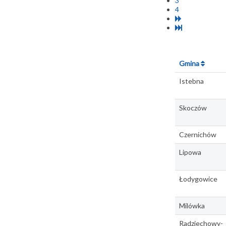
3
4
Gmina
Istebna
Skoczów
Czernichów
Lipowa
Łodygowice
Milówka
Radziechowy-