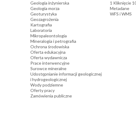
Geologia inżynierska
1 Kliknięcie 
Geologia morza
Metadane
Geoturystyka
WFS i WMS
Geozagrożenia
Kartografia
Laboratoria
Mikropaleontologia
Mineralogia i petrografia
Ochrona środowiska
Oferta edukacyjna
Oferta wydawnicza
Prace interwencyjne
Surowce mineralne
Udostępnianie informacji geologicznej
i hydrogeologicznej
Wody podziemne
Oferty pracy
Zamówienia publiczne