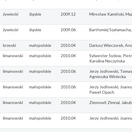
żywiecki
śląskie
2009.12
Mirosław Kamiński, Ma
żywiecki
śląskie
2009.06
Bartłomiej Szałamacha, 
brzeski
małopolskie
2010.04
Dariusz Wieczorek, And
limanowski
małopolskie
2010.04
Sylwester Sydow, Piotr
Karolina Neczyńska
limanowski
małopolskie
2010.06
Jerzy Jodłowski, Toma
Agnieszka Winiecka
limanowski
małopolskie
2010.06
Jerzy Jodłowski, Joann
Paweł Opach
limanowski
małopolskie
2010.04
Ziemowit Zimnal, Jaku
limanowski
małopolskie
2010.04
Jerzy Jodłowski, Joann