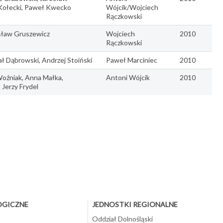
Kołecki, Paweł Kwecko
Wójcik/Wojciech
Rączkowski
sław Gruszewicz
Wojciech
2010
Rączkowski
ał Dąbrowski, Andrzej Stoiński
Paweł Marciniec
2010
Woźniak, Anna Małka,
Antoni Wójcik
2010
Jerzy Frydel
OGICZNE
JEDNOSTKI REGIONALNE
Oddział Dolnośląski