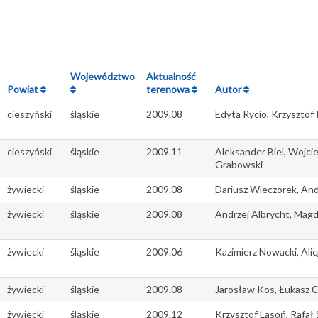
Województwo
Aktualność
Powiat
terenowa
Autor
cieszyński
śląskie
2009.08
Edyta Rycio, Krzysztof
cieszyński
śląskie
2009.11
Aleksander Biel, Wojci
Grabowski
żywiecki
śląskie
2009.08
Dariusz Wieczorek, And
żywiecki
śląskie
2009.08
Andrzej Albrycht, Mag
żywiecki
śląskie
2009.06
Kazimierz Nowacki, Alic
żywiecki
śląskie
2009.08
Jarosław Kos, Łukasz C
żywiecki
śląskie
2009.12
Krzysztof Lasoń, Rafał