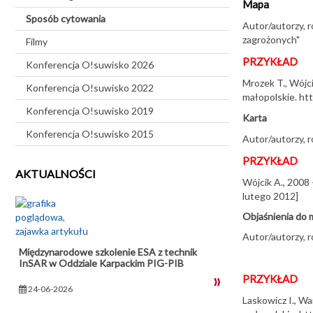
Mapa
Sposób cytowania
Autor/autorzy, 
zagrożonych"
Filmy
PRZYKŁAD
Konferencja O!suwisko 2026
Mrozek T., Wójc
Konferencja O!suwisko 2022
małopolskie. htt
Konferencja O!suwisko 2019
Karta
Konferencja O!suwisko 2015
Autor/autorzy, r
PRZYKŁAD
AKTUALNOŚCI
Wójcik A., 2008
lutego 2012]
Objaśnienia do
Autor/autorzy, r
Międzynarodowe szkolenie ESA z technik
InSAR w Oddziale Karpackim PIG-PIB
PRZYKŁAD
24-06-2026
Laskowicz I., W