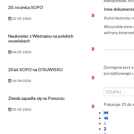
małopolskie. htt
20. rocznica SOPO
Inne dokumentac
Autor/autorzy, r
22-05-2026
Wszystkie inne 
witryny interne
Naukowiec z Wietnamu na polskich
osuwiskach
04-05-2026
Dostępne jest s
20 lat SOPO na O!SUWISKU
początkowego us
16-04-2026
Ziemia zapadła się na Pomorzu
Pokazuje 31 do 
05-03-2026
1
2