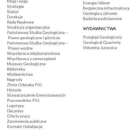
Misja i wizja
Energia i klimat
Strategia
Bezpieczna infrastruktura
Statut
Geologia a zdrowie
Dyrekcja
Badania podstawowe
Rada Naukowa
Struktura organizacyjna
WYDAWNICTWA
Państwowa Służba Geologiczna –
Przegląd Geologiczny
Prawo geologiczne i górnicze
Geological Quarterly
Państwowa Służba Geologiczna –
Volumina Jurassica
Prawo wodne
Współpraca międzynarodowa
Współpraca z samorządami
Muzeum Geologiczne
Biblioteka
Wydawnictwa
Nagrody
Złota Odznaka PIG
Historia
Stowarzyszenie Emerytowanych
Pracowników PIG
Logotypy
Dla prasy
Oferty pracy
Zamówienia publiczne
Kontakt i lokalizacja