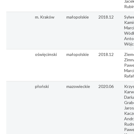
Jace
Rubi
m. Kraków
małopolskie
2018.12
Sylw
Kamie
Marc
Wódk
Anto
Wójc
oświęcimski
małopolskie
2018.12
Ziem
Zimna
Pawe
Marci
Rafał
płoński
mazowieckie
2020.06
Krzy
Karw
Dariu
Grab
Jaro
Kacz
Andr
Rudni
Pawe