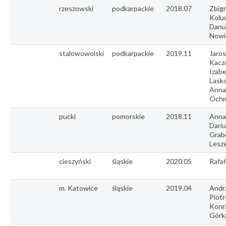
rzeszowski
podkarpackie
2018.07
Zbig
Kolu
Danu
Nowi
stalowowolski
podkarpackie
2019.11
Jaro
Kacz
Izabe
Lasko
Anna
Ochm
pucki
pomorskie
2018.11
Anna
Dariu
Grab
Lesze
cieszyński
śląskie
2020.05
Rafał
m. Katowice
śląskie
2019.04
Andr
Piotr
Konr
Górk