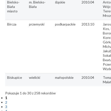
Bielsko-
m. Bielsko-
śląskie
2010.04
Anto
Biała
Biała
Wójci
miasto
Tere
Mroz
Bircza
przemyski
podkarpackie
2013.10
Jaro
Kos,
Boro
Konr
Górk
Micha
Jaku
Sokal
Beat
Prze
Wyde
Biskupice
wielicki
małopolskie
2010.04
Toma
Mala
Pokazuje 1 do 30 z 258 rekordów
1
2
3