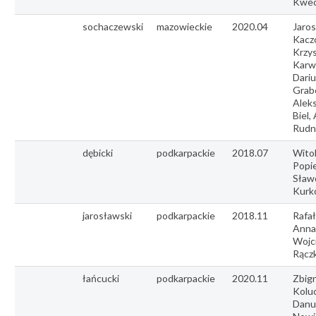
Kwe
sochaczewski
mazowieckie
2020.04
Jaro
Kacz
Krzy
Karw
Dariu
Grab
Alek
Biel,
Rudni
dębicki
podkarpackie
2018.07
Wito
Popie
Sław
Kurk
jarosławski
podkarpackie
2018.11
Rafał
Anna
Wojc
Rącz
łańcucki
podkarpackie
2020.11
Zbig
Kolu
Danu