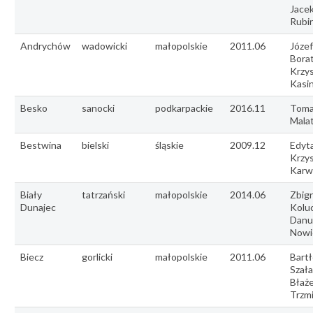
Jace
Rubi
Andrychów
wadowicki
małopolskie
2011.06
Józef
Borat
Krzy
Kasi
Besko
sanocki
podkarpackie
2016.11
Toma
Mala
Bestwina
bielski
śląskie
2009.12
Edyta
Krzy
Karw
Biały
tatrzański
małopolskie
2014.06
Zbig
Dunajec
Kolu
Danu
Nowi
Biecz
gorlicki
małopolskie
2011.06
Bartł
Szał
Błaże
Trzmi