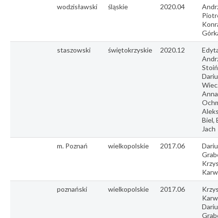
wodzisławski
śląskie
2020.04
Andr
Piotr
Konr
Górk
staszowski
świętokrzyskie
2020.12
Edyta
Andr
Stoiń
Dariu
Wiec
Anna
Ochm
Alek
Biel,
Jach
m. Poznań
wielkopolskie
2017.06
Dariu
Grab
Krzy
Karw
poznański
wielkopolskie
2017.06
Krzy
Karw
Dariu
Grab