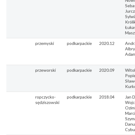
Nowi
Seba
Jurcz
Sylwi
Króli
Łuka
Masz
przemyski
podkarpackie
2020.12
Andr
Albry
Adam
przeworski
podkarpackie
2020.09
Wito
Popie
Sław
Kurk
ropczycko-
podkarpackie
2018.04
Jan D
sędziszowski
Wojc
Ozim
Marc
Szym
Danu
Cybu