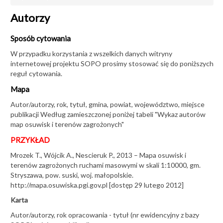
OSUWISKA
Autorzy
Projekty
Aplikacja
Sposób cytowania
Monitoring osuwisk
W przypadku korzystania z wszelkich danych witryny
internetowej projektu SOPO prosimy stosować się do poniższych
Sposób cytowania
reguł cytowania.
Filmy
Mapa
Konferencja O!suwisko 2026
Autor/autorzy, rok, tytuł, gmina, powiat, województwo, miejsce
publikacji Według zamieszczonej poniżej tabeli "Wykaz autorów
Konferencja O!suwisko 2022
map osuwisk i terenów zagrożonych"
Konferencja O!suwisko 2019
PRZYKŁAD
Konferencja O!suwisko 2015
Mrozek T., Wójcik A., Nescieruk P., 2013 – Mapa osuwisk i
terenów zagrożonych ruchami masowymi w skali 1:10000, gm.
Stryszawa, pow. suski, woj. małopolskie.
AKTUALNOŚCI
http://mapa.osuwiska.pgi.gov.pl [dostęp 29 lutego 2012]
Karta
Autor/autorzy, rok opracowania - tytuł (nr ewidencyjny z bazy
Międzynarodowe szkolenie ESA z technik InSAR w Oddziale