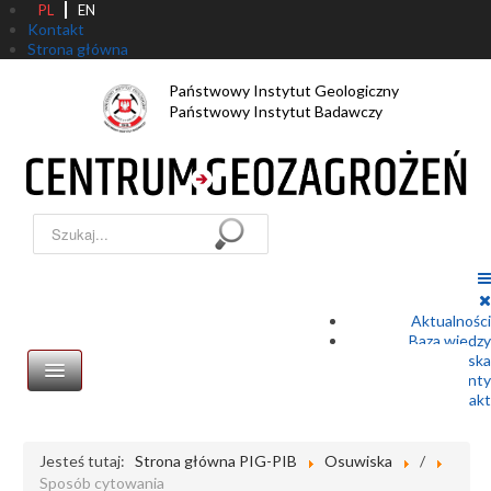
PL
EN
Kontakt
Strona główna
Państwowy Instytut Geologiczny
Państwowy Instytut Badawczy
Szukaj...
Aktualności
Baza wiedzy
Zgłoszenie osuwiska
Dokumenty
Kontakt
Jesteś tutaj:
Strona główna PIG-PIB
Osuwiska
/
Sposób cytowania