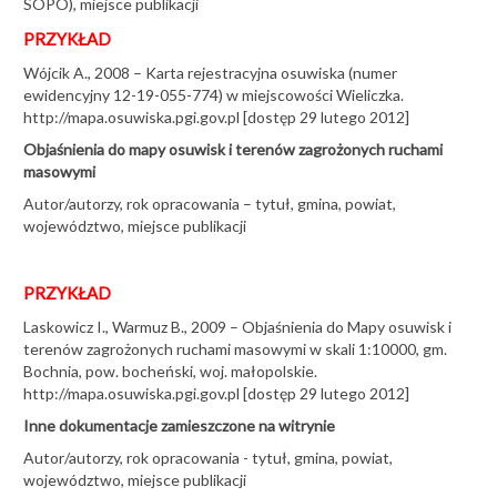
Karpackim PIG-PIB
SOPO), miejsce publikacji
PRZYKŁAD
24-06-2026
Wójcik A., 2008 – Karta rejestracyjna osuwiska (numer
ewidencyjny 12-19-055-774) w miejscowości Wieliczka.
20. rocznica SOPO
http://mapa.osuwiska.pgi.gov.pl [dostęp 29 lutego 2012]
Objaśnienia do mapy osuwisk i terenów zagrożonych ruchami
22-05-2026
masowymi
Autor/autorzy, rok opracowania – tytuł, gmina, powiat,
Naukowiec z Wietnamu na polskich osuwiskach
województwo, miejsce publikacji
04-05-2026
PRZYKŁAD
20 lat SOPO na O!SUWISKU
Laskowicz I., Warmuz B., 2009 – Objaśnienia do Mapy osuwisk i
terenów zagrożonych ruchami masowymi w skali 1:10000, gm.
16-04-2026
Bochnia, pow. bocheński, woj. małopolskie.
http://mapa.osuwiska.pgi.gov.pl [dostęp 29 lutego 2012]
Inne dokumentacje zamieszczone na witrynie
Ziemia zapadła się na Pomorzu
Autor/autorzy, rok opracowania - tytuł, gmina, powiat,
05-03-2026
województwo, miejsce publikacji