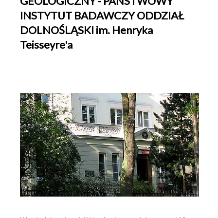
GEOLOGICZNY - PAŃSTWOWY
INSTYTUT BADAWCZY ODDZIAŁ
Centralne Archiwum Geologiczne
DOLNOŚLĄSKI im. Henryka
Biblioteka Geologiczna
Teisseyre'a
Muzeum Geologiczne
Przetargi
Oferty pracy
Konkursy
Linki