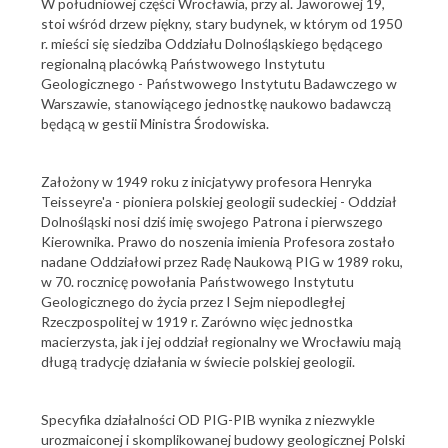
W południowej części Wrocławia, przy al. Jaworowej 19,
stoi wśród drzew piękny, stary budynek, w którym od 1950
r. mieści się siedziba Oddziału Dolnośląskiego będącego
regionalną placówką Państwowego Instytutu
Geologicznego - Państwowego Instytutu Badawczego w
Warszawie, stanowiącego jednostkę naukowo badawczą
będącą w gestii Ministra Środowiska.
Założony w 1949 roku z inicjatywy profesora Henryka
Teisseyre'a - pioniera polskiej geologii sudeckiej - Oddział
Dolnośląski nosi dziś imię swojego Patrona i pierwszego
Kierownika. Prawo do noszenia imienia Profesora zostało
nadane Oddziałowi przez Radę Naukową PIG w 1989 roku,
w 70. rocznicę powołania Państwowego Instytutu
Geologicznego do życia przez I Sejm niepodległej
Rzeczpospolitej w 1919 r. Zarówno więc jednostka
macierzysta, jak i jej oddział regionalny we Wrocławiu mają
długą tradycję działania w świecie polskiej geologii.
Specyfika działalności OD PIG-PIB wynika z niezwykle
urozmaiconej i skomplikowanej budowy geologicznej Polski