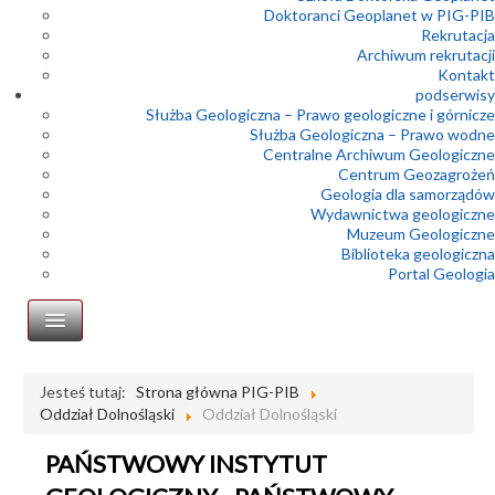
Doktoranci Geoplanet w PIG-PIB
Rekrutacja
Archiwum rekrutacji
Kontakt
podserwisy
Służba Geologiczna – Prawo geologiczne i górnicze
Służba Geologiczna – Prawo wodne
Centralne Archiwum Geologiczne
Centrum Geozagrożeń
Geologia dla samorządów
Wydawnictwa geologiczne
Muzeum Geologiczne
Biblioteka geologiczna
Portal Geologia
Oddział Dolnośląski
Jesteś tutaj:
Strona główna PIG-PIB
Oddział Dolnośląski
Oddział Dolnośląski
Dyrekcja
Historia oddziału
PAŃSTWOWY INSTYTUT
Kontakt i lokalizacja