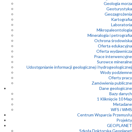
Geologia morza
Geoturystyka
Geozagrożenia
Kartografia
Laboratoria
Mikropaleontologia
Mineralogia i petrografia
Ochrona środowiska
Oferta edukacyjna
Oferta wydawnicza
Prace interwencyjne
Surowce mineralne
Udostępnianie informacji geologicznej i hydrogeologicznej
Wody podziemne
Oferty pracy
Zamówienia publiczne
Dane geologiczne
Bazy danych
1 Kliknięcie 10 Map
Metadane
WFS i WMS
Centrum Wsparcia Przemysłu
Projekty
GEOPLANET
Szkoła Doktorska Geoplanet