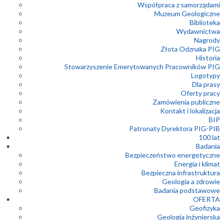
Współpraca z samorządami
Muzeum Geologiczne
Biblioteka
Wydawnictwa
Nagrody
Złota Odznaka PIG
Historia
Stowarzyszenie Emerytowanych Pracowników PIG
Logotypy
Dla prasy
Oferty pracy
Zamówienia publiczne
Kontakt i lokalizacja
BIP
Patronaty Dyrektora PIG-PIB
100 lat
Badania
Bezpieczeństwo energetyczne
Energia i klimat
Bezpieczna infrastruktura
Geologia a zdrowie
Badania podstawowe
OFERTA
Geofizyka
Geologia inżynierska