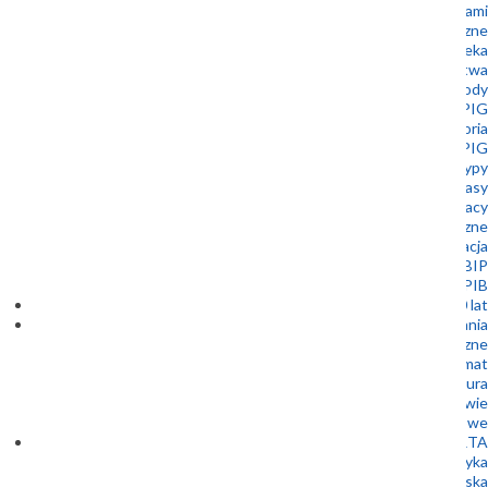
Współpraca z samorządami
Muzeum Geologiczne
Biblioteka
Wydawnictwa
Nagrody
Złota Odznaka PIG
Historia
Stowarzyszenie Emerytowanych Pracowników PIG
Logotypy
Dla prasy
Oferty pracy
Zamówienia publiczne
Kontakt i lokalizacja
BIP
Patronaty Dyrektora PIG-PIB
100 lat
Badania
Bezpieczeństwo energetyczne
Energia i klimat
Bezpieczna infrastruktura
Geologia a zdrowie
Badania podstawowe
OFERTA
Geofizyka
Geologia inżynierska