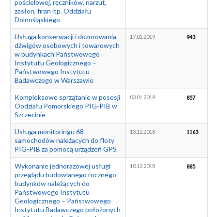
pościelowej, ręczników, narzut,
zasłon, firan itp. Oddziału
Dolnośląskiego
Usługa konserwacji i dozorowania
17.01.2019
943
dźwigów osobowych i towarowych
w budynkach Państwowego
Instytutu Geologicznego –
Państwowego Instytutu
Badawczego w Warszawie
Kompleksowe sprzątanie w posesji
03.01.2019
857
Oodziału Pomorskiego PIG-PIB w
Szczecinie
Usługa monitoringu 68
13.12.2018
1163
samochodów należacych do floty
PIG-PIB za pomocą urządzeń GPS
Wykonanie jednorazowej usługi
10.12.2018
885
przeglądu budowlanego rocznego
budynków należących do
Państwowego Instytutu
Geologicznego – Państwowego
Instytutu Badawczego położonych