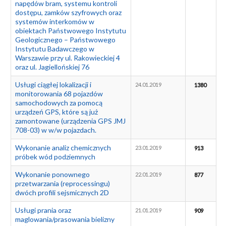
napędów bram, systemu kontroli
dostępu, zamków szyfrowych oraz
systemów interkomów w
obiektach Państwowego Instytutu
Geologicznego – Państwowego
Instytutu Badawczego w
Warszawie przy ul. Rakowieckiej 4
oraz ul. Jagiellońskiej 76
Usługi ciągłej lokalizacji i
24.01.2019
1380
monitorowania 68 pojazdów
samochodowych za pomocą
urządzeń GPS, które są już
zamontowane (urządzenia GPS JMJ
708-03) w w/w pojazdach.
Wykonanie analiz chemicznych
23.01.2019
913
próbek wód podziemnych
Wykonanie ponownego
22.01.2019
877
przetwarzania (reprocessingu)
dwóch profili sejsmicznych 2D
Usługi prania oraz
21.01.2019
909
maglowania/prasowania bielizny