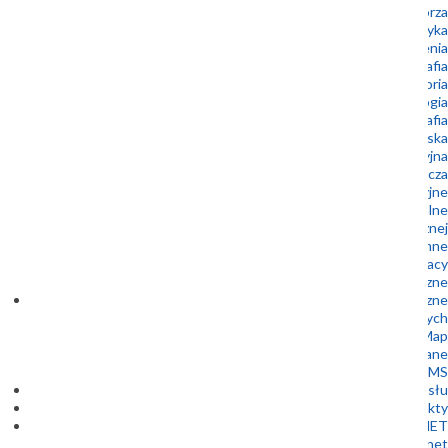
Geologia morza
Geoturystyka
Geozagrożenia
Kartografia
Laboratoria
Mikropaleontologia
Mineralogia i petrografia
Ochrona środowiska
Oferta edukacyjna
Oferta wydawnicza
Prace interwencyjne
Surowce mineralne
Udostępnianie informacji geologicznej i hydrogeologicznej
Wody podziemne
Oferty pracy
Zamówienia publiczne
Dane geologiczne
Bazy danych
1 Kliknięcie 10 Map
Metadane
WFS i WMS
Centrum Wsparcia Przemysłu
Projekty
GEOPLANET
Szkoła Doktorska Geoplanet