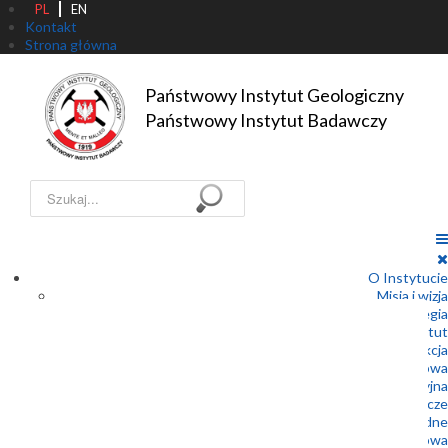
PL
EN
Kontakt
Strona główna
Państwowy Instytut Geologiczny

Państwowy Instytut Badawczy
Szukaj...
O Instytucie
Misja i wizja
Strategia
Statut
Dyrekcja
Rada Naukowa
Struktura organizacyjna
Państwowa Służba Geologiczna – Prawo geologiczne i górnicze
Państwowa Służba Geologiczna – Prawo wodne
Współpraca międzynarodowa