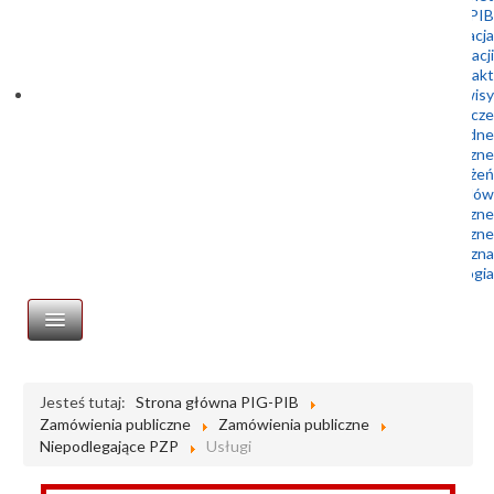
Doktoranci Geoplanet w PIG-PIB
Rekrutacja
Archiwum rekrutacji
Kontakt
podserwisy
Służba Geologiczna – Prawo geologiczne i górnicze
Służba Geologiczna – Prawo wodne
Centralne Archiwum Geologiczne
Centrum Geozagrożeń
Geologia dla samorządów
Wydawnictwa geologiczne
Muzeum Geologiczne
Biblioteka geologiczna
Portal Geologia
STRONA GŁÓWNA
Jesteś tutaj:
Strona główna PIG-PIB
Zamówienia publiczne
Zamówienia publiczne
Zamówienia publiczne
Niepodlegające PZP
Usługi
Profil nabywcy
Platforma zakupowa