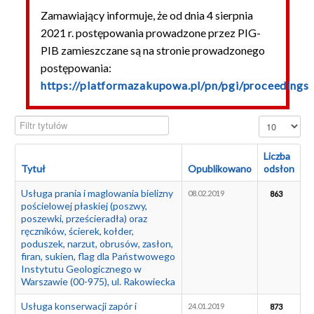
Zamawiający informuje, że od dnia 4 sierpnia
Podlegające PZP
2021 r. postępowania prowadzone przez PIG-
Niepodlegające PZP
PIB zamieszczane są na stronie prowadzonego
postępowania:
Usługi
https://platformazakupowa.pl/pn/pgi/proceedings
Dostawy
Roboty budowlane
Filtr tytułów
Pokaż #
Archiwum
Liczba
Sprzedaż samochodów
Tytuł
Opublikowano
odsłon
Sprzedaż nieruchomości
Usługa prania i maglowania bielizny
08.02.2019
863
pościelowej płaskiej (poszwy,
Najem nieruchomości
poszewki, prześcieradła) oraz
ręczników, ścierek, kołder,
poduszek, narzut, obrusów, zasłon,
firan, sukien, flag dla Państwowego
Instytutu Geologicznego w
Warszawie (00-975), ul. Rakowiecka
Usługa konserwacji zapór i
24.01.2019
873