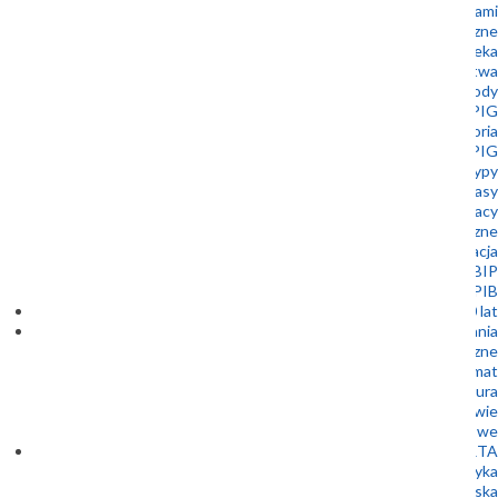
Współpraca z samorządami
Muzeum Geologiczne
Biblioteka
Wydawnictwa
Nagrody
Złota Odznaka PIG
Historia
Stowarzyszenie Emerytowanych Pracowników PIG
Logotypy
Dla prasy
Oferty pracy
Zamówienia publiczne
Kontakt i lokalizacja
BIP
Patronaty Dyrektora PIG-PIB
100 lat
Badania
Bezpieczeństwo energetyczne
Energia i klimat
Bezpieczna infrastruktura
Geologia a zdrowie
Badania podstawowe
OFERTA
Geofizyka
Geologia inżynierska