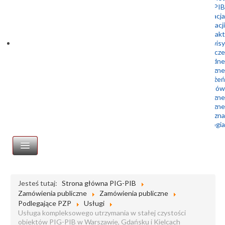
Doktoranci Geoplanet w PIG-PIB
Rekrutacja
Archiwum rekrutacji
Kontakt
podserwisy
Służba Geologiczna – Prawo geologiczne i górnicze
Służba Geologiczna – Prawo wodne
Centralne Archiwum Geologiczne
Centrum Geozagrożeń
Geologia dla samorządów
Wydawnictwa geologiczne
Muzeum Geologiczne
Biblioteka geologiczna
Portal Geologia
STRONA GŁÓWNA
Jesteś tutaj:
Strona główna PIG-PIB
Zamówienia publiczne
Zamówienia publiczne
Zamówienia publiczne
Podlegające PZP
Usługi
Profil nabywcy
Usługa kompleksowego utrzymania w stałej czystości
obiektów PIG-PIB w Warszawie, Gdańsku i Kielcach
Platforma zakupowa