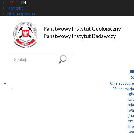
PL
EN
Kontakt
Strona główna
Państwowy Instytut Geologiczny

Państwowy Instytut Badawczy
Szukaj...
O Instytucie
Misja i wizja
Strategia
Statut
Dyrekcja
Rada Naukowa
Struktura organizacyjna
Państwowa Służba Geologiczna – Prawo geologiczne i górnicze
Państwowa Służba Geologiczna – Prawo wodne
Współpraca międzynarodowa