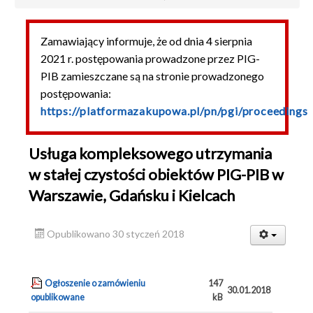
Podlegające PZP
Zamawiający informuje, że od dnia 4 sierpnia
Usługi
2021 r. postępowania prowadzone przez PIG-
Dostawy
PIB zamieszczane są na stronie prowadzonego
Roboty budowlane
postępowania:
https://platformazakupowa.pl/pn/pgi/proceedings
Niepodlegające PZP
Archiwum
Usługa kompleksowego utrzymania
Sprzedaż samochodów
w stałej czystości obiektów PIG-PIB w
Sprzedaż nieruchomości
Warszawie, Gdańsku i Kielcach
Najem nieruchomości
Opublikowano 30 styczeń 2018
Ogłoszenie o zamówieniu
147
30.01.2018
opublikowane
kB