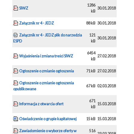
1286
SIWZ
30.01.2018
kB
Załącznik nr 4 - JEDZ
88 kB
30.01.2018
Załącznik nr 4 - JEDZ plik do narzedzia
121
30.01.2018
ESPD
kB
6454
Wyjaśnienia i zmiana treści SIWZ
27.02.2018
kB
Ogłoszenie o zmianie ogłoszenia
71 kB
27.02.2018
Ogłoszenie o zmianie ogłoszenia
67 kB
02.03.2018
opublikowane
671
Informacja z otwarcia ofert
15.03.2018
kB
Oświadczenie o grupie kapitałowej
15 kB
15.03.2018
Zawiadomienie o wyborze oferty w
516
23.03.2018