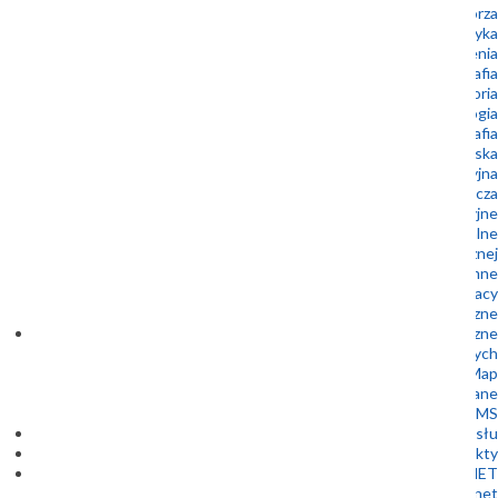
Geologia morza
Geoturystyka
Geozagrożenia
Kartografia
Laboratoria
Mikropaleontologia
Mineralogia i petrografia
Ochrona środowiska
Oferta edukacyjna
Oferta wydawnicza
Prace interwencyjne
Surowce mineralne
Udostępnianie informacji geologicznej i hydrogeologicznej
Wody podziemne
Oferty pracy
Zamówienia publiczne
Dane geologiczne
Bazy danych
1 Kliknięcie 10 Map
Metadane
WFS i WMS
Centrum Wsparcia Przemysłu
Projekty
GEOPLANET
Szkoła Doktorska Geoplanet