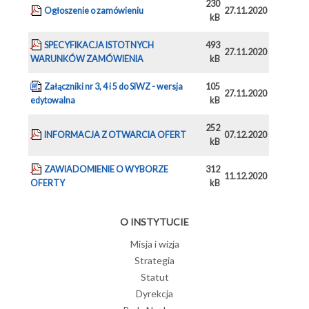
230
Ogłoszenie o zamówieniu
27.11.2020
kB
SPECYFIKACJA ISTOTNYCH
493
27.11.2020
WARUNKÓW ZAMÓWIENIA
kB
Załączniki nr 3, 4 i 5 do SIWZ - wersja
105
27.11.2020
edytowalna
kB
252
INFORMACJA Z OTWARCIA OFERT
07.12.2020
kB
ZAWIADOMIENIE O WYBORZE
312
11.12.2020
OFERTY
kB
O INSTYTUCIE
Misja i wizja
Strategia
Statut
Dyrekcja