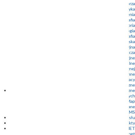
Geologia morza
Geoturystyka
Geozagrożenia
Kartografia
Laboratoria
Mikropaleontologia
Mineralogia i petrografia
Ochrona środowiska
Oferta edukacyjna
Oferta wydawnicza
Prace interwencyjne
Surowce mineralne
Udostępnianie informacji geologicznej i hydrogeologicznej
Wody podziemne
Oferty pracy
Zamówienia publiczne
Dane geologiczne
Bazy danych
1 Kliknięcie 10 Map
Metadane
WFS i WMS
Centrum Wsparcia Przemysłu
Projekty
GEOPLANET
Szkoła Doktorska Geoplanet