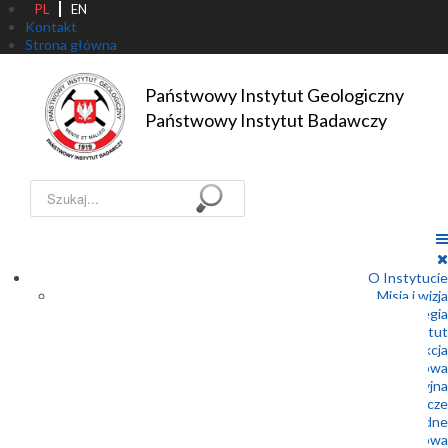
PL
EN
Kontakt
Strona główna
Państwowy Instytut Geologiczny

Państwowy Instytut Badawczy
Szukaj...
O Instytucie
Misja i wizja
Strategia
Statut
Dyrekcja
Rada Naukowa
Struktura organizacyjna
Państwowa Służba Geologiczna – Prawo geologiczne i górnicze
Państwowa Służba Geologiczna – Prawo wodne
Współpraca międzynarodowa