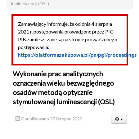
luminescencji (OSL)
Podlegające PZP
Usługi
Zamawiający informuje, że od dnia 4 sierpnia
Dostawy
2021 r. postępowania prowadzone przez PIG-
PIB zamieszczane są na stronie prowadzonego
Roboty budowlane
postępowania:
Niepodlegające PZP
https://platformazakupowa.pl/pn/pgi/proceedings
Archiwum
Sprzedaż samochodów
Wykonanie prac analitycznych
oznaczenia wieku bezwzględnego
Sprzedaż nieruchomości
osadów metodą optycznie
Najem nieruchomości
stymulowanej luminescencji (OSL)
Opublikowano 27 listopad 2020