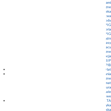
Współpraca z samorządami
Muzeum Geologiczne
Biblioteka
Wydawnictwa
Nagrody
Złota Odznaka PIG
Historia
Stowarzyszenie Emerytowanych Pracowników PIG
Logotypy
Dla prasy
Oferty pracy
Zamówienia publiczne
Kontakt i lokalizacja
BIP
Patronaty Dyrektora PIG-PIB
100 lat
Badania
Bezpieczeństwo energetyczne
Energia i klimat
Bezpieczna infrastruktura
Geologia a zdrowie
Badania podstawowe
OFERTA
Geofizyka
Geologia inżynierska