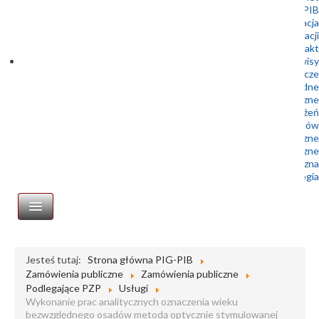
Doktoranci Geoplanet w PIG-PIB
Rekrutacja
Archiwum rekrutacji
Kontakt
podserwisy
Służba Geologiczna – Prawo geologiczne i górnicze
Służba Geologiczna – Prawo wodne
Centralne Archiwum Geologiczne
Centrum Geozagrożeń
Geologia dla samorządów
Wydawnictwa geologiczne
Muzeum Geologiczne
Biblioteka geologiczna
Portal Geologia
STRONA GŁÓWNA
Jesteś tutaj:
Strona główna PIG-PIB
Zamówienia publiczne
Zamówienia publiczne
Zamówienia publiczne
Podlegające PZP
Usługi
Profil nabywcy
Wykonanie prac analitycznych oznaczenia wieku
bezwzględnego osadów metodą optycznie stymulowanej
Platforma zakupowa