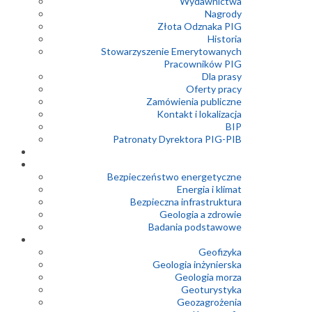
Wydawnictwa
Nagrody
Złota Odznaka PIG
Historia
Stowarzyszenie Emerytowanych
Pracowników PIG
Dla prasy
Oferty pracy
Zamówienia publiczne
Kontakt i lokalizacja
BIP
Patronaty Dyrektora PIG-PIB
Bezpieczeństwo energetyczne
Energia i klimat
Bezpieczna infrastruktura
Geologia a zdrowie
Badania podstawowe
Geofizyka
Geologia inżynierska
Geologia morza
Geoturystyka
Geozagrożenia