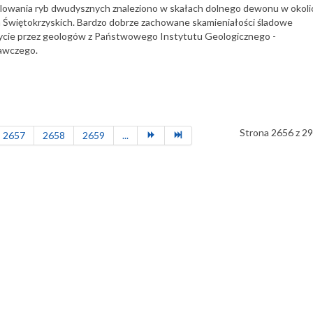
polowania ryb dwudysznych znaleziono w skałach dolnego dewonu w okoli
 Świętokrzyskich. Bardzo dobrze zachowane skamieniałości śladowe
krycie przez geologów z Państwowego Instytutu Geologicznego -
awczego.
Strona 2656 z 2
2657
2658
2659
...