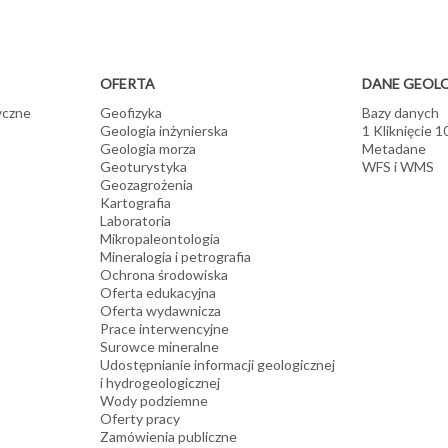
OFERTA
DANE GEOL
yczne
Geofizyka
Bazy danych
Geologia inżynierska
1 Kliknięcie 
Geologia morza
Metadane
Geoturystyka
WFS i WMS
Geozagrożenia
Kartografia
Laboratoria
Mikropaleontologia
Mineralogia i petrografia
Ochrona środowiska
Oferta edukacyjna
Oferta wydawnicza
Prace interwencyjne
Surowce mineralne
Udostępnianie informacji geologicznej
i hydrogeologicznej
Wody podziemne
Oferty pracy
Zamówienia publiczne