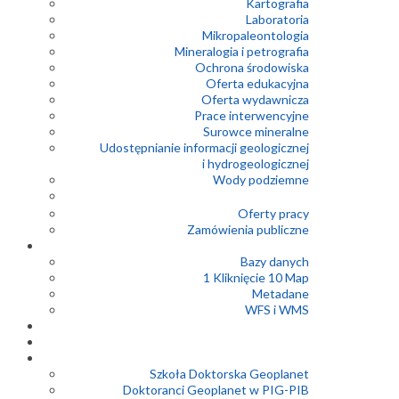
Kartografia
Laboratoria
Mikropaleontologia
Mineralogia i petrografia
Ochrona środowiska
Oferta edukacyjna
Oferta wydawnicza
Prace interwencyjne
Surowce mineralne
Udostępnianie informacji geologicznej
i hydrogeologicznej
Wody podziemne
Oferty pracy
Zamówienia publiczne
Bazy danych
1 Kliknięcie 10 Map
Metadane
WFS i WMS
Szkoła Doktorska Geoplanet
Doktoranci Geoplanet w PIG-PIB