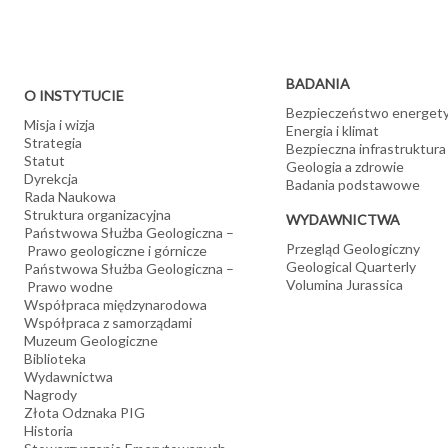
BADANIA
O INSTYTUCIE
Bezpieczeństwo energet
Misja i wizja
Energia i klimat
Strategia
Bezpieczna infrastruktura
Statut
Geologia a zdrowie
Dyrekcja
Badania podstawowe
Rada Naukowa
Struktura organizacyjna
WYDAWNICTWA
Państwowa Służba Geologiczna –
Przegląd Geologiczny
Prawo geologiczne i górnicze
Geological Quarterly
Państwowa Służba Geologiczna –
Volumina Jurassica
Prawo wodne
Współpraca międzynarodowa
Współpraca z samorządami
Muzeum Geologiczne
Biblioteka
Wydawnictwa
Nagrody
Złota Odznaka PIG
Historia