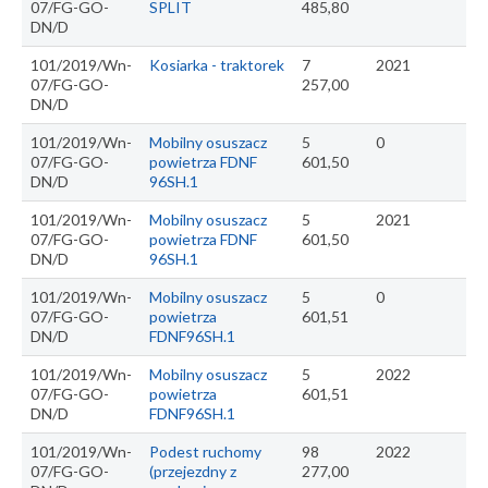
07/FG-GO-
SPLIT
485,80
DN/D
101/2019/Wn-
Kosiarka - traktorek
7
2021
07/FG-GO-
257,00
DN/D
101/2019/Wn-
Mobilny osuszacz
5
0
07/FG-GO-
powietrza FDNF
601,50
DN/D
96SH.1
101/2019/Wn-
Mobilny osuszacz
5
2021
07/FG-GO-
powietrza FDNF
601,50
DN/D
96SH.1
101/2019/Wn-
Mobilny osuszacz
5
0
07/FG-GO-
powietrza
601,51
DN/D
FDNF96SH.1
101/2019/Wn-
Mobilny osuszacz
5
2022
07/FG-GO-
powietrza
601,51
DN/D
FDNF96SH.1
101/2019/Wn-
Podest ruchomy
98
2022
07/FG-GO-
(przejezdny z
277,00