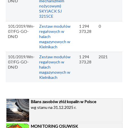
DN/D
mechanizmem
nożycowym)
SKYJACK SJ
3215CE
101/2019/Wn-
Zestaw modułów
1 294
0
07/FG-GO-
regałowych w
373,28
DN/D
halach
magazynowych w
Kielnikach
101/2019/Wn-
Zestaw modułów
1 294
2021
07/FG-GO-
regałowych w
373,28
DN/D
halach
magazynowych w
Kielnikach
Bilans zasobów złóż kopalin w Polsce
wg stanu na 31.12.2025 r.
MONITORING OSUWISK