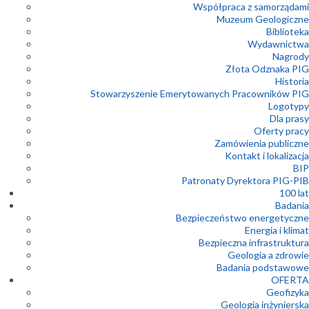
Współpraca z samorządami
Muzeum Geologiczne
Biblioteka
Wydawnictwa
Nagrody
Złota Odznaka PIG
Historia
Stowarzyszenie Emerytowanych Pracowników PIG
Logotypy
Dla prasy
Oferty pracy
Zamówienia publiczne
Kontakt i lokalizacja
BIP
Patronaty Dyrektora PIG-PIB
100 lat
Badania
Bezpieczeństwo energetyczne
Energia i klimat
Bezpieczna infrastruktura
Geologia a zdrowie
Badania podstawowe
OFERTA
Geofizyka
Geologia inżynierska