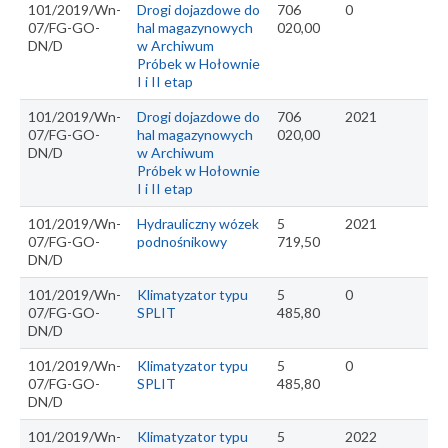
101/2019/Wn-
Drogi dojazdowe do
706
0
07/FG-GO-
hal magazynowych
020,00
DN/D
w Archiwum
Próbek w Hołownie
I i II etap
101/2019/Wn-
Drogi dojazdowe do
706
2021
07/FG-GO-
hal magazynowych
020,00
DN/D
w Archiwum
Próbek w Hołownie
I i II etap
101/2019/Wn-
Hydrauliczny wózek
5
2021
07/FG-GO-
podnośnikowy
719,50
DN/D
101/2019/Wn-
Klimatyzator typu
5
0
07/FG-GO-
SPLIT
485,80
DN/D
101/2019/Wn-
Klimatyzator typu
5
0
07/FG-GO-
SPLIT
485,80
DN/D
101/2019/Wn-
Klimatyzator typu
5
2022