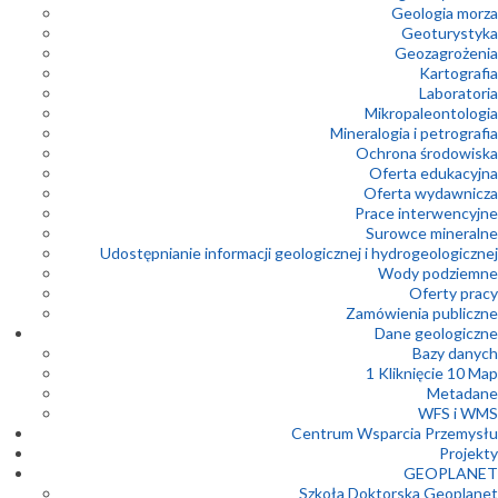
Geologia morza
Geoturystyka
Geozagrożenia
Kartografia
Laboratoria
Mikropaleontologia
Mineralogia i petrografia
Ochrona środowiska
Oferta edukacyjna
Oferta wydawnicza
Prace interwencyjne
Surowce mineralne
Udostępnianie informacji geologicznej i hydrogeologicznej
Wody podziemne
Oferty pracy
Zamówienia publiczne
Dane geologiczne
Bazy danych
1 Kliknięcie 10 Map
Metadane
WFS i WMS
Centrum Wsparcia Przemysłu
Projekty
GEOPLANET
Szkoła Doktorska Geoplanet