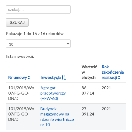
Pokazuje 1 do 16 z 16 rekordów
lista inwestycji:
Wartość
Rok
w
zakończenia
Nr umowy
Inwestycja
złotych
realizacji
101/2019/Wn-
Agregat
86
2021
07/FG-GO-
prądotwórczy
877,14
DN/D
(HFW-60)
101/2019/Wn-
Budynek
27
2021
07/FG-GO-
magazynowy na
391,24
DN/D
rdzenie wiertnicze
nr 10