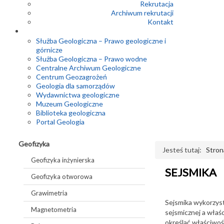
Rekrutacja
Archiwum rekrutacji
Kontakt
Służba Geologiczna – Prawo geologiczne i
górnicze
Służba Geologiczna – Prawo wodne
Centralne Archiwum Geologiczne
Centrum Geozagrożeń
Geologia dla samorządów
Wydawnictwa geologiczne
Muzeum Geologiczne
Biblioteka geologiczna
Portal Geologia
Geofizyka
Jesteś tutaj:
Stron
Geofizyka inżynierska
SEJSMIKA
Geofizyka otworowa
Grawimetria
Sejsmika wykorzystu
Magnetometria
sejsmicznej a właś
określać właściwośc