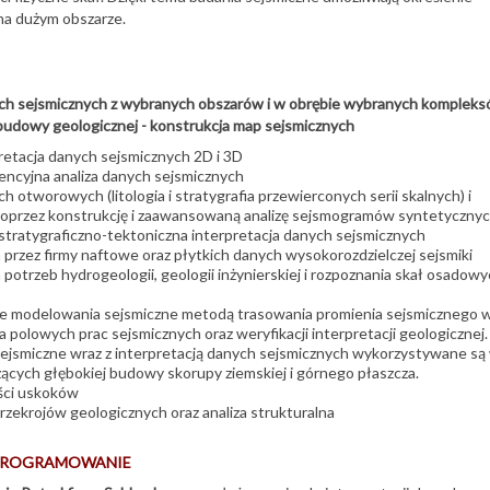
na dużym obszarze.
ych sejsmicznych z wybranych obszarów i w obrębie wybranych komplek
budowy geologicznej - konstrukcja map sejsmicznych
pretacja danych sejsmicznych 2D i 3D
wencyjna analiza danych sejsmicznych
h otworowych (litologia i stratygrafia przewierconych serii skalnych) i
poprzez konstrukcję i zaawansowaną analizę sejsmogramów syntetyczny
ratygraficzno-tektoniczna interpretacja danych sejsmicznych
przez firmy naftowe oraz płytkich danych wysokorozdzielczej sejsmiki
a potrzeb hydrogeologii, geologii inżynierskiej i rozpoznania skał osadow
modelowania sejsmiczne metodą trasowania promienia sejsmicznego 
 polowych prac sejsmicznych oraz weryfikacji interpretacji geologicznej.
jsmiczne wraz z interpretacją danych sejsmicznych wykorzystywane są
ących głębokiej budowy skorupy ziemskiej i górnego płaszcza.
ści uskoków
rzekrojów geologicznych oraz analiza strukturalna
OPROGRAMOWANIE