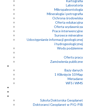
Kartografia
Laboratoria
Mikropaleontologia
Mineralogia i petrografia
Ochrona środowiska
Oferta edukacyjna
Oferta wydawnicza
Prace interwencyjne
Surowce mineralne
Udostępnianie informacji geologicznej
i hydrogeologicznej
Wody podziemne
Oferty pracy
Zamówienia publiczne
Bazy danych
1 Kliknięcie 10 Map
Metadane
WFS i WMS
Szkoła Doktorska Geoplanet
Doktoranci Geoplanet w PIG-PIB