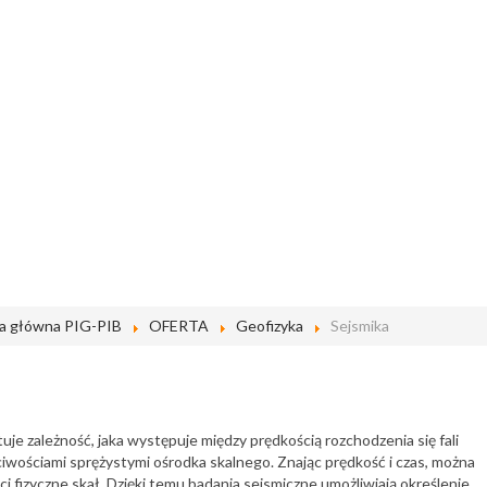
a główna PIG-PIB
OFERTA
Geofizyka
Sejsmika
je zależność, jaka występuje między prędkością rozchodzenia się fali
ciwościami sprężystymi ośrodka skalnego. Znając prędkość i czas, można
i fizyczne skał. Dzięki temu badania sejsmiczne umożliwiają określenie