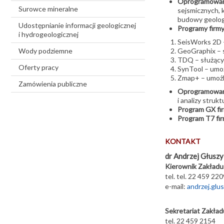
Oprogramowani
Surowce mineralne
sejsmicznych,
budowy geolog
Udostępnianie informacji geologicznej
Programy firm
i hydrogeologicznej
SeisWorks 2D – 
Wody podziemne
GeoGraphix – s
TDQ – służący 
Oferty pracy
SynTool – umoż
Zmap+ – umożli
Zamówienia publiczne
Oprogramowani
i analizy strukt
Program GX f
Program T7 fi
KONTAKT
dr Andrzej Głuszy
Kierownik Zakładu
tel. tel. 22 459 22
e-mail:
andrzej.glu
Sekretariat Zakład
tel. 22 459 2154