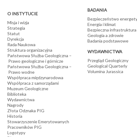
BADANIA
O INSTYTUCIE
Bezpieczeństwo energet
Misja i wizja
Energia i klimat
Strategia
Bezpieczna infrastruktura
Statut
Geologia a zdrowie
Dyrekcja
Badania podstawowe
Rada Naukowa
Struktura organizacyjna
WYDAWNICTWA
Państwowa Służba Geologiczna –
Przegląd Geologiczny
Prawo geologiczne i górnicze
Geological Quarterly
Państwowa Służba Geologiczna –
Volumina Jurassica
Prawo wodne
Współpraca międzynarodowa
Współpraca z samorządami
Muzeum Geologiczne
Biblioteka
Wydawnictwa
Nagrody
Złota Odznaka PIG
Historia
Stowarzyszenie Emerytowanych
Pracowników PIG
Logotypy