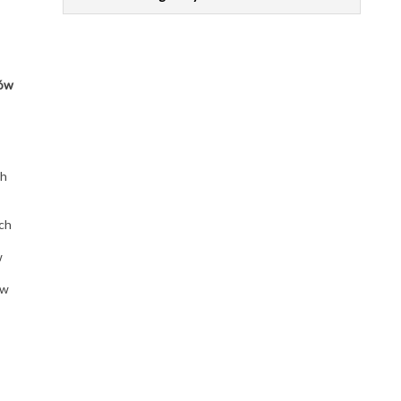
sów
ch
ych
w
 w