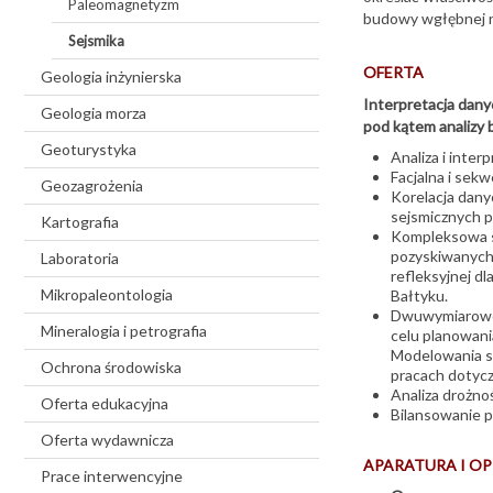
Paleomagnetyzm
budowy wgłębnej 
Sejsmika
OFERTA
Geologia inżynierska
Interpretacja dan
Geologia morza
pod kątem analizy 
Geoturystyka
Analiza i inter
Facjalna i sek
Geozagrożenia
Korelacja danyc
sejsmicznych 
Kartografia
Kompleksowa st
pozyskiwanych 
Laboratoria
refleksyjnej dl
Mikropaleontologia
Bałtyku.
Dwuwymiarowe 
Mineralogia i petrografia
celu planowania
Modelowania se
Ochrona środowiska
pracach dotycz
Analiza drożno
Oferta edukacyjna
Bilansowanie p
Oferta wydawnicza
APARATURA I 
Prace interwencyjne