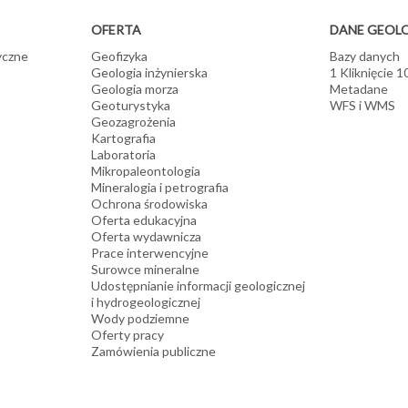
OFERTA
DANE GEOL
yczne
Geofizyka
Bazy danych
Geologia inżynierska
1 Kliknięcie 
Geologia morza
Metadane
Geoturystyka
WFS i WMS
Geozagrożenia
Kartografia
Laboratoria
Mikropaleontologia
Mineralogia i petrografia
Ochrona środowiska
Oferta edukacyjna
Oferta wydawnicza
Prace interwencyjne
Surowce mineralne
Udostępnianie informacji geologicznej
i hydrogeologicznej
Wody podziemne
Oferty pracy
Zamówienia publiczne