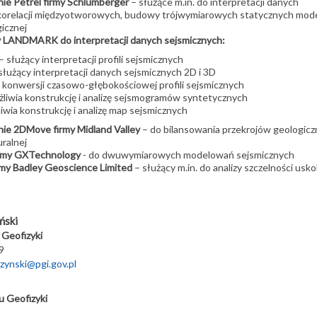
e Petrel firmy Schlumberger
– służące m.in. do interpretacji danych
 korelacji międzyotworowych, budowy trójwymiarowych statycznych mode
icznej
y LANDMARK do interpretacji danych sejsmicznych:
służący interpretacji profili sejsmicznych
łużący interpretacji danych sejsmicznych 2D i 3D
konwersji czasowo-głębokościowej profili sejsmicznych
liwia konstrukcję i analizę sejsmogramów syntetycznych
wia konstrukcję i analizę map sejsmicznych
e 2DMove firmy Midland Valley
– do bilansowania przekrojów geologic
uralnej
irmy GXTechnology
- do dwuwymiarowych modelowań sejsmicznych
rmy Badley Geoscience Limited
– służący m.in. do analizy szczelności us
ński
 Geofizyki
09
szynski@pgi.gov.pl
u Geofizyki