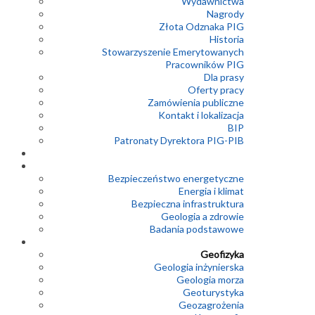
Wydawnictwa
Nagrody
Złota Odznaka PIG
Historia
Stowarzyszenie Emerytowanych
Pracowników PIG
Dla prasy
Oferty pracy
Zamówienia publiczne
Kontakt i lokalizacja
BIP
Patronaty Dyrektora PIG-PIB
Bezpieczeństwo energetyczne
Energia i klimat
Bezpieczna infrastruktura
Geologia a zdrowie
Badania podstawowe
Geofizyka
Geologia inżynierska
Geologia morza
Geoturystyka
Geozagrożenia