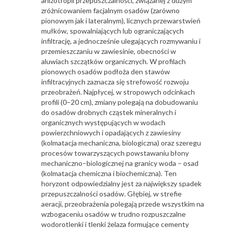
anizotropii przepuszczalności, związanej z dużym
zróżnicowaniem facjalnym osadów (zarówno
pionowym jak i lateralnym), licznych przewarstwień
mułków, spowalniających lub ograniczających
infiltrację, a jednocześnie ulegających rozmywaniu i
przemieszczaniu w zawiesinie, obecności w
aluwiach szczątków organicznych. W profilach
pionowych osadów podłoża den stawów
infiltracyjnych zaznacza się strefowość rozwoju
przeobrażeń. Najpłycej, w stropowych odcinkach
profili (0–20 cm), zmiany polegają na dobudowaniu
do osadów drobnych cząstek mineralnych i
organicznych występujących w wodach
powierzchniowych i opadających z zawiesiny
(kolmatacja mechaniczna, biologiczna) oraz szeregu
procesów towarzyszących powstawaniu błony
mechaniczno–biologicznej na granicy woda – osad
(kolmatacja chemiczna i biochemiczna). Ten
horyzont odpowiedzialny jest za największy spadek
przepuszczalności osadów. Głębiej, w strefie
aeracji, przeobrażenia polegają przede wszystkim na
wzbogaceniu osadów w trudno rozpuszczalne
wodorotlenki i tlenki żelaza formujące cementy