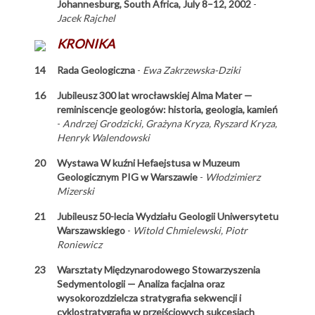
Johannesburg, South Africa, July 8–12, 2002
-
Jacek Rajchel
KRONIKA
14
Rada Geologiczna
-
Ewa Zakrzewska-Dziki
16
Jubileusz 300 lat wrocławskiej Alma Mater —
reminiscencje geologów: historia, geologia, kamień
-
Andrzej Grodzicki, Grażyna Kryza, Ryszard Kryza,
Henryk Walendowski
20
Wystawa W kuźni Hefaejstusa w Muzeum
Geologicznym PIG w Warszawie
-
Włodzimierz
Mizerski
21
Jubileusz 50-lecia Wydziału Geologii Uniwersytetu
Warszawskiego
-
Witold Chmielewski, Piotr
Roniewicz
23
Warsztaty Międzynarodowego Stowarzyszenia
Sedymentologii — Analiza facjalna oraz
wysokorozdzielcza stratygrafia sekwencji i
cyklostratygrafia w przejściowych sukcesjach