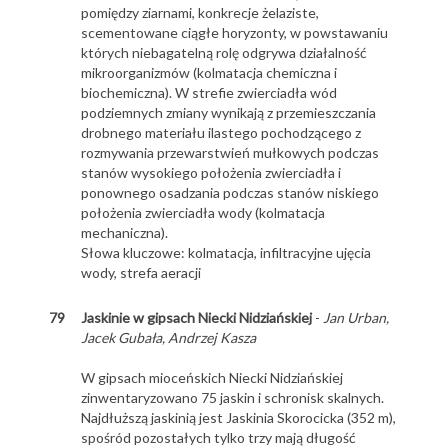
pomiędzy ziarnami, konkrecje żelaziste,
scementowane ciągłe horyzonty, w powstawaniu
których niebagatelną rolę odgrywa działalność
mikroorganizmów (kolmatacja chemiczna i
biochemiczna). W strefie zwierciadła wód
podziemnych zmiany wynikają z przemieszczania
drobnego materiału ilastego pochodzącego z
rozmywania przewarstwień mułkowych podczas
stanów wysokiego położenia zwierciadła i
ponownego osadzania podczas stanów niskiego
położenia zwierciadła wody (kolmatacja
mechaniczna).
Słowa kluczowe: kolmatacja, infiltracyjne ujęcia
wody, strefa aeracji
79
Jaskinie w gipsach Niecki Nidziańskiej
-
Jan Urban,
Jacek Gubała, Andrzej Kasza
W gipsach mioceńskich Niecki Nidziańskiej
zinwentaryzowano 75 jaskin i schronisk skalnych.
Najdłuższą jaskinią jest Jaskinia Skorocicka (352 m),
spośród pozostałych tylko trzy mają długość