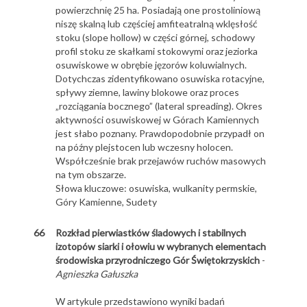
powierzchnię 25 ha. Posiadają one prostoliniową
niszę skalną lub częściej amfiteatralną wklęsłość
stoku (slope hollow) w części górnej, schodowy
profil stoku ze skałkami stokowymi oraz jeziorka
osuwiskowe w obrębie jęzorów koluwialnych.
Dotychczas zidentyfikowano osuwiska rotacyjne,
spływy ziemne, lawiny blokowe oraz proces
„rozciągania bocznego” (lateral spreading). Okres
aktywności osuwiskowej w Górach Kamiennych
jest słabo poznany. Prawdopodobnie przypadł on
na późny plejstocen lub wczesny holocen.
Współcześnie brak przejawów ruchów masowych
na tym obszarze.
Słowa kluczowe: osuwiska, wulkanity permskie,
Góry Kamienne, Sudety
66
Rozkład pierwiastków śladowych i stabilnych
izotopów siarki i ołowiu w wybranych elementach
środowiska przyrodniczego Gór Świętokrzyskich
-
Agnieszka Gałuszka
W artykule przedstawiono wyniki badań