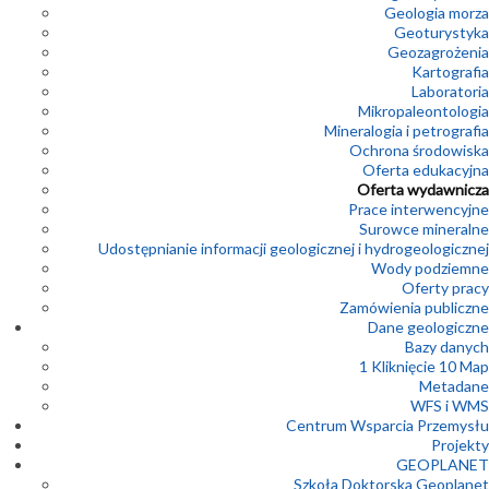
Geologia morza
Geoturystyka
Geozagrożenia
Kartografia
Laboratoria
Mikropaleontologia
Mineralogia i petrografia
Ochrona środowiska
Oferta edukacyjna
Oferta wydawnicza
Prace interwencyjne
Surowce mineralne
Udostępnianie informacji geologicznej i hydrogeologicznej
Wody podziemne
Oferty pracy
Zamówienia publiczne
Dane geologiczne
Bazy danych
1 Kliknięcie 10 Map
Metadane
WFS i WMS
Centrum Wsparcia Przemysłu
Projekty
GEOPLANET
Szkoła Doktorska Geoplanet