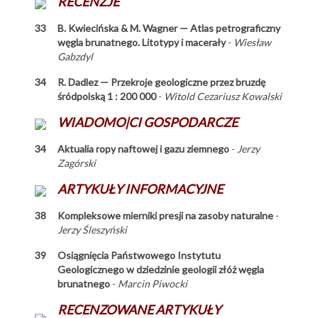
RECENZJE
33
B. Kwiecińska & M. Wagner — Atlas petrograficzny
węgla brunatnego. Litotypy i macerały
-
Wiesław
Gabzdyl
34
R. Dadlez — Przekroje geologiczne przez bruzdę
śródpolską 1 : 200 000
-
Witold Cezariusz Kowalski
WIADOMO|CI GOSPODARCZE
34
Aktualia ropy naftowej i gazu ziemnego
-
Jerzy
Zagórski
ARTYKUŁY INFORMACYJNE
38
Kompleksowe mierniki presji na zasoby naturalne
-
Jerzy Śleszyński
39
Osiągnięcia Państwowego Instytutu
Geologicznego w dziedzinie geologii złóż węgla
brunatnego
-
Marcin Piwocki
RECENZOWANE ARTYKUŁY