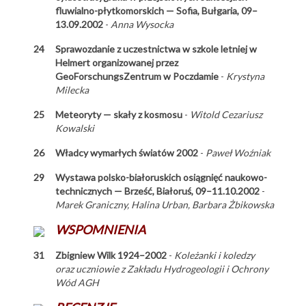
fluwialno-płytkomorskich — Sofia, Bułgaria, 09–
13.09.2002
-
Anna Wysocka
24
Sprawozdanie z uczestnictwa w szkole letniej w
Helmert organizowanej przez
GeoForschungsZentrum w Poczdamie
-
Krystyna
Milecka
25
Meteoryty — skały z kosmosu
-
Witold Cezariusz
Kowalski
26
Władcy wymarłych światów 2002
-
Paweł Woźniak
29
Wystawa polsko-białoruskich osiągnięć naukowo-
technicznych — Brześć, Białoruś, 09–11.10.2002
-
Marek Graniczny, Halina Urban, Barbara Żbikowska
WSPOMNIENIA
31
Zbigniew Wilk 1924–2002
-
Koleżanki i koledzy
oraz uczniowie z Zakładu Hydrogeologii i Ochrony
Wód AGH