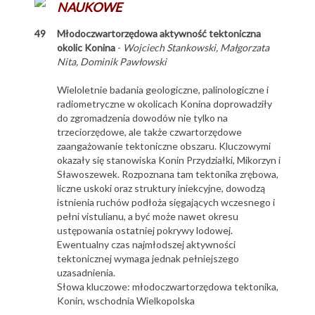
NAUKOWE
49
Młodoczwartorzędowa aktywność tektoniczna
okolic Konina
-
Wojciech Stankowski, Małgorzata
Nita, Dominik Pawłowski
Wieloletnie badania geologiczne, palinologiczne i
radiometryczne w okolicach Konina doprowadziły
do zgromadzenia dowodów nie tylko na
trzeciorzędowe, ale także czwartorzędowe
zaangażowanie tektoniczne obszaru. Kluczowymi
okazały się stanowiska Konin Przydziałki, Mikorzyn i
Sławoszewek. Rozpoznana tam tektonika zrębowa,
liczne uskoki oraz struktury iniekcyjne, dowodzą
istnienia ruchów podłoża sięgających wczesnego i
pełni vistulianu, a być może nawet okresu
ustępowania ostatniej pokrywy lodowej.
Ewentualny czas najmłodszej aktywności
tektonicznej wymaga jednak pełniejszego
uzasadnienia.
Słowa kluczowe: młodoczwartorzędowa tektonika,
Konin, wschodnia Wielkopolska