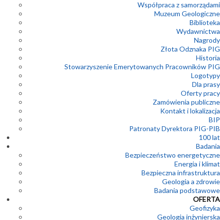
Współpraca z samorządami
Muzeum Geologiczne
Biblioteka
Wydawnictwa
Nagrody
Złota Odznaka PIG
Historia
Stowarzyszenie Emerytowanych Pracowników PIG
Logotypy
Dla prasy
Oferty pracy
Zamówienia publiczne
Kontakt i lokalizacja
BIP
Patronaty Dyrektora PIG-PIB
100 lat
Badania
Bezpieczeństwo energetyczne
Energia i klimat
Bezpieczna infrastruktura
Geologia a zdrowie
Badania podstawowe
OFERTA
Geofizyka
Geologia inżynierska