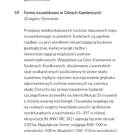
59
Formy osuwiskowe w Górach Kamiennych
-
Grzegorz Synowiec
Przejawy wielkoskalowych ruchów masowych typu
osuwiskowego w polskich Sudetach są ogólnie
rzadkie, co jest wynikiem niesprzyjającej budowy
geologicznej, małej energii rzeźby i
niewystarczającej miąższości pokryw
zwietrzelinowych. Wyjątkiem są Góry Kamienne w
Sudetach Środkowych, zbudowane z permskich
skał wulkanicznych podścielonych przez skały
osadowe, będące rejonem występowania głęboko
zakorzenionych ruchów masowych na szeroką
skalę. Dotychczas przeprowadzone badania
szczegółowe pozwoliły na identyfikację 25 osuwisk
o zróżnicowanej morfologii. Osuwiska znajdują się
na stokach wzgórz twardzielcowych i grzbietów
strukturalnych o nachyleniu 15–35°, o różnej
ekspozycji (N, NW i NE, SE) i zajmują łącznie obszar
130 ha. Największe formy osiągają 400–500 m
szerokości, 500 m długości i 100–150 m wysokości i