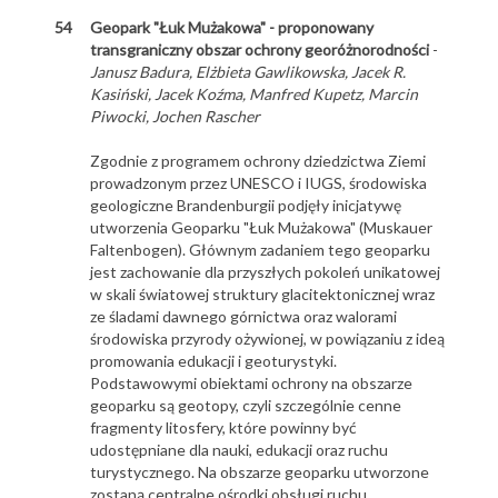
54
Geopark "Łuk Mużakowa" - proponowany
transgraniczny obszar ochrony georóżnorodności
-
Janusz Badura, Elżbieta Gawlikowska, Jacek R.
Kasiński, Jacek Koźma, Manfred Kupetz, Marcin
Piwocki, Jochen Rascher
Zgodnie z programem ochrony dziedzictwa Ziemi
prowadzonym przez UNESCO i IUGS, środowiska
geologiczne Brandenburgii podjęły inicjatywę
utworzenia Geoparku "Łuk Mużakowa" (Muskauer
Faltenbogen). Głównym zadaniem tego geoparku
jest zachowanie dla przyszłych pokoleń unikatowej
w skali światowej struktury glacitektonicznej wraz
ze śladami dawnego górnictwa oraz walorami
środowiska przyrody ożywionej, w powiązaniu z ideą
promowania edukacji i geoturystyki.
Podstawowymi obiektami ochrony na obszarze
geoparku są geotopy, czyli szczególnie cenne
fragmenty litosfery, które powinny być
udostępniane dla nauki, edukacji oraz ruchu
turystycznego. Na obszarze geoparku utworzone
zostaną centralne ośrodki obsługi ruchu