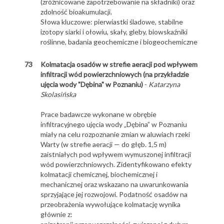
(zróżnicowane zapotrzebowanie na składniki) oraz
zdolność bioakumulacji.
Słowa kluczowe: pierwiastki śladowe, stabilne
izotopy siarki i ołowiu, skały, gleby, biowskaźniki
roślinne, badania geochemiczne i biogeochemiczne
73
Kolmatacja osadów w strefie aeracji pod wpływem
infiltracji wód powierzchniowych (na przykładzie
ujęcia wody "Dębina" w Poznaniu)
-
Katarzyna
Skolasińska
Prace badawcze wykonane w obrębie
infiltracyjnego ujęcia wody „Dębina” w Poznaniu
miały na celu rozpoznanie zmian w aluwiach rzeki
Warty (w strefie aeracji — do głęb. 1,5 m)
zaistniałych pod wpływem wymuszonej infiltracji
wód powierzchniowych. Zidentyfikowano efekty
kolmatacji chemicznej, biochemicznej i
mechanicznej oraz wskazano na uwarunkowania
sprzyjające jej rozwojowi. Podatność osadów na
przeobrażenia wywołujące kolmatację wynika
głównie z: