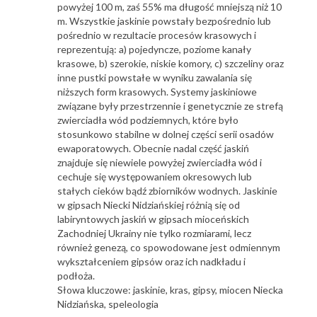
powyżej 100 m, zaś 55% ma długość mniejszą niż 10
m. Wszystkie jaskinie powstały bezpośrednio lub
pośrednio w rezultacie procesów krasowych i
reprezentują: a) pojedyncze, poziome kanały
krasowe, b) szerokie, niskie komory, c) szczeliny oraz
inne pustki powstałe w wyniku zawalania się
niższych form krasowych. Systemy jaskiniowe
związane były przestrzennie i genetycznie ze strefą
zwierciadła wód podziemnych, które było
stosunkowo stabilne w dolnej części serii osadów
ewaporatowych. Obecnie nadal część jaskiń
znajduje się niewiele powyżej zwierciadła wód i
cechuje się występowaniem okresowych lub
stałych cieków bądź zbiorników wodnych. Jaskinie
w gipsach Niecki Nidziańskiej różnią się od
labiryntowych jaskiń w gipsach mioceńskich
Zachodniej Ukrainy nie tylko rozmiarami, lecz
również genezą, co spowodowane jest odmiennym
wykształceniem gipsów oraz ich nadkładu i
podłoża.
Słowa kluczowe: jaskinie, kras, gipsy, miocen Niecka
Nidziańska, speleologia