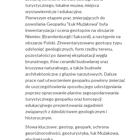
turystycznego, lokalne muzea, miejsca
wystawiennicze i edukacyjne.
Pierwszym etapem prac zmierzających do
powołania Geoparku "Łuk Mużakowa" była
inwentaryzacja i ocena geotopów na obszarze
Niemiec (Brandenburgii i Saksonii), a następnie na
obszarze Polski. Zinwentaryzowano geotopy typu
odsłonięć geologicznych, form rzeźby terenu,
pozostałości po dawnej eksploatacji węgla
brunatnego, iłów ceramiki budowlanej oraz
kruszywa naturalnego, a także budowle
architektoniczne z głazów narzutowych. Dalsze
prace nad utworzeniem geoparku powinny zmierzać
do uszczegółowienia sposobu jego udostępniania
poprzez opracowanie planów zagospodarowania
turystycznego geoparku oraz koncepcji
edukacyjnego prezentowania zagadnień
związanych z dziedzictwem geologicznym i
historycznym.
Słowa kluczowe: geotop, geopark, ochrona
georóżnorodności, geoturystyka, łuk Mużakowa,
glacitektonika