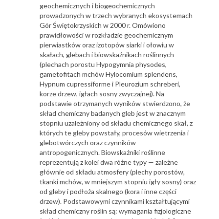
geochemicznych i biogeochemicznych
prowadzonych w trzech wybranych ekosystemach
Gór Świętokrzyskich w 2000 r. Omówiono
prawidłowości w rozkładzie geochemicznym
pierwiastków oraz izotopów siarki i ołowiu w
skałach, glebach i biowskaźnikach roślinnych
(plechach porostu Hypogymnia physodes,
gametofitach mchów Hylocomium splendens,
Hypnum cupressiforme i Pleurozium schreberi,
korze drzew, igłach sosny zwyczajnej). Na
podstawie otrzymanych wyników stwierdzono, że
skład chemiczny badanych gleb jest w znacznym
stopniu uzależniony od składu chemicznego skał, z
których te gleby powstały, procesów wietrzenia i
glebotwórczych oraz czynników
antropogenicznych. Biowskaźniki roślinne
reprezentują z kolei dwa różne typy — zależne
głównie od składu atmosfery (plechy porostów,
tkanki mchów, w mniejszym stopniu igły sosny) oraz
od gleby i podłoża skalnego (kora i inne części
drzew). Podstawowymi czynnikami kształtującymi
skład chemiczny roślin są: wymagania fizjologiczne