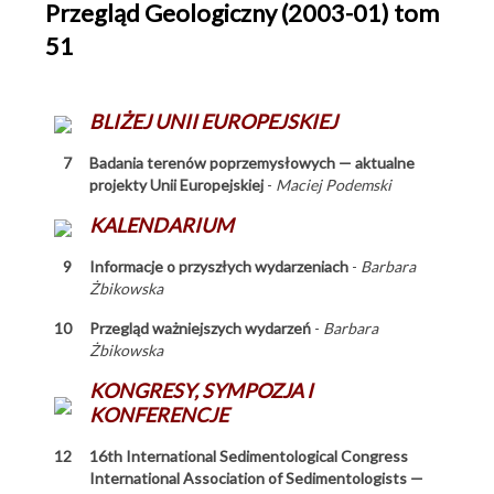
Czasopisma
Przegląd Geologiczny (2003-01) tom
51
Geological Quarterly
Volumina Jurassica
Przegląd Geologiczny
BLIŻEJ UNII EUROPEJSKIEJ
Serie wydawnicze
7
Badania terenów poprzemysłowych — aktualne
projekty Unii Europejskiej
-
Maciej Podemski
Materiały konferencyjne
KALENDARIUM
Reprinty
9
Informacje o przyszłych wydarzeniach
-
Barbara
Tabele stratygraficzne
Żbikowska
Jak kupować
10
Przegląd ważniejszych wydarzeń
-
Barbara
Sklep Internetowy PIG-PIB
Żbikowska
KONGRESY, SYMPOZJA I
KONFERENCJE
12
16th International Sedimentological Congress
International Association of Sedimentologists —