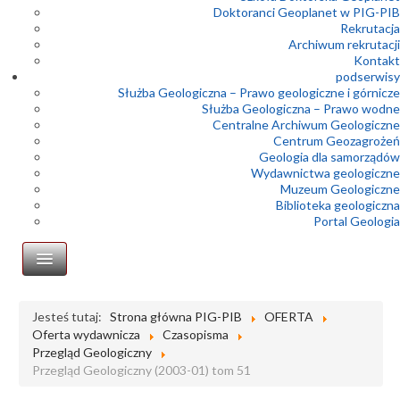
Doktoranci Geoplanet w PIG-PIB
Rekrutacja
Archiwum rekrutacji
Kontakt
podserwisy
Służba Geologiczna – Prawo geologiczne i górnicze
Służba Geologiczna – Prawo wodne
Centralne Archiwum Geologiczne
Centrum Geozagrożeń
Geologia dla samorządów
Wydawnictwa geologiczne
Muzeum Geologiczne
Biblioteka geologiczna
Portal Geologia
Wydawnictwa
Jesteś tutaj:
Strona główna PIG-PIB
OFERTA
Oferta wydawnicza
Czasopisma
Atlasy i mapy
Przegląd Geologiczny
Przegląd Geologiczny (2003-01) tom 51
Książki