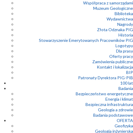
Współpraca z samorządami
Muzeum Geologiczne
Biblioteka
Wydawnictwa
Nagrody
Złota Odznaka PIG
Historia
Stowarzyszenie Emerytowanych Pracowników PIG
Logotypy
Dla prasy
Oferty pracy
Zamówienia publiczne
Kontakt i lokalizacja
BIP
Patronaty Dyrektora PIG-PIB
100 lat
Badania
Bezpieczeństwo energetyczne
Energia i klimat
Bezpieczna infrastruktura
Geologia a zdrowie
Badania podstawowe
OFERTA
Geofizyka
Geologia inżynierska