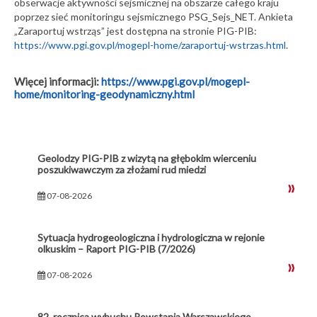
obserwacje aktywności sejsmicznej na obszarze całego kraju
poprzez sieć monitoringu sejsmicznego PSG_Sejs_NET. Ankieta
„Zaraportuj wstrząs” jest dostępna na stronie PIG-PIB:
https://www.pgi.gov.pl/mogepl-home/zaraportuj-wstrzas.html
.
Więcej informacji:
https://www.pgi.gov.pl/mogepl-
home/monitoring-geodynamiczny.html
Geolodzy PIG-PIB z wizytą na głębokim wierceniu
poszukiwawczym za złożami rud miedzi
07-08-2026
Sytuacja hydrogeologiczna i hydrologiczna w rejonie
olkuskim – Raport PIG-PIB (7/2026)
07-08-2026
82. rocznica wybuchu Powstania Warszawskiego