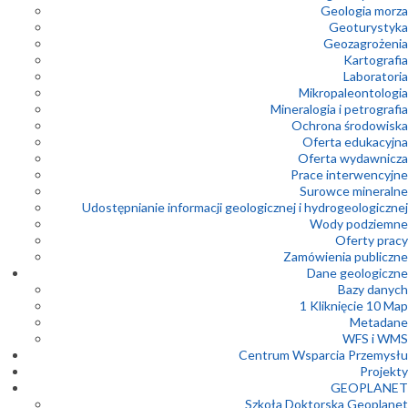
Geologia morza
Geoturystyka
Geozagrożenia
Kartografia
Laboratoria
Mikropaleontologia
Mineralogia i petrografia
Ochrona środowiska
Oferta edukacyjna
Oferta wydawnicza
Prace interwencyjne
Surowce mineralne
Udostępnianie informacji geologicznej i hydrogeologicznej
Wody podziemne
Oferty pracy
Zamówienia publiczne
Dane geologiczne
Bazy danych
1 Kliknięcie 10 Map
Metadane
WFS i WMS
Centrum Wsparcia Przemysłu
Projekty
GEOPLANET
Szkoła Doktorska Geoplanet