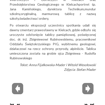
Przedsiębiorstwa Geologicznego w Kielcachportret śp.
Jana Kamińskiego, dyrektora Technikum,mundur
szkolny,oryginalną, marmurową tablicę z nazwą
szkoły,świadectwa i ordery,
Po otwarciu ekspozycji uczestnicy spotkania udali się
dawny cmentarz prawosławny w Kielcach, gdzie odbyło się
uroczyste odsłonięcie tablicy pamiątkowej, poświęconej
doc. dr. inż. Zbigniewowi Rubinowskiemu, pracownikowi
Oddziału Świętokrzyskiego PIG, wybitnemu geologowi,
działaczowi na rzecz ochrony przyrody, alpiniście. Tablica
umieszczona została na grobie ojca Zbigniewa - Rudolfa
Rubinowskiego
Tekst: Anna Fijałkowska-Mader i Witold Wesołowski
Zdjęcia: Stefan Mader