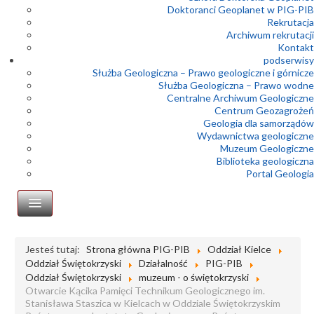
Doktoranci Geoplanet w PIG-PIB
Rekrutacja
Archiwum rekrutacji
Kontakt
podserwisy
Służba Geologiczna – Prawo geologiczne i górnicze
Służba Geologiczna – Prawo wodne
Centralne Archiwum Geologiczne
Centrum Geozagrożeń
Geologia dla samorządów
Wydawnictwa geologiczne
Muzeum Geologiczne
Biblioteka geologiczna
Portal Geologia
Oddział Świętokrzyski
Jesteś tutaj:
Strona główna PIG-PIB
Oddział Kielce
Oddział Świętokrzyski
Działalność
PIG-PIB
Dyrekcja
Oddział Świętokrzyski
muzeum - o świętokrzyski
Historia oddziału
Otwarcie Kącika Pamięci Technikum Geologicznego im.
Stanisława Staszica w Kielcach w Oddziale Świętokrzyskim
Działalność