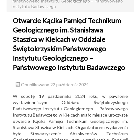
Państwowego Instytutu Geologicznego – Państwowego
Instytutu Badawczego
Kontakt i lokalizacja
Otwarcie Kącika Pamięci Technikum
Centralne Archiwum Geologiczne
Geologicznego im. Stanisława
Biblioteka Geologiczna
Staszica w Kielcach w Oddziale
Muzeum Geologiczne
Świętokrzyskim Państwowego
Przetargi
Instytutu Geologicznego –
Oferty pracy
Państwowego Instytutu Badawczego
Konkurs geologiczny
Opublikowano 22 październik 2024
Linki
W sobotę, 19 października 2024 roku, w pawilonie
wystawienniczym Oddziału Świętokrzyskiego
Państwowego Instytutu Geologicznego – Państwowego
Instytutu Badawczego w Kielcach miało miejsce uroczyste
otwarcie Kącika Pamięci Technikum Geologicznego im.
Stanisława Staszica w Kielcach. Organizatorem wydarzenia
było Stowarzyszenie Absolwentów Technikum
Geologicznego w Kielcach, przy współudziale Dyrekcji