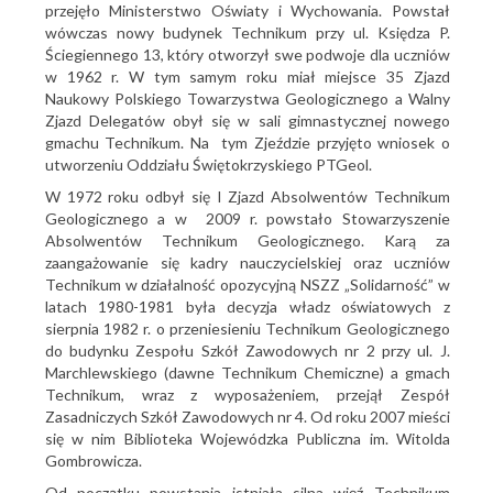
przejęło Ministerstwo Oświaty i Wychowania. Powstał
wówczas nowy budynek Technikum przy ul. Księdza P.
Ściegiennego 13, który otworzył swe podwoje dla uczniów
w 1962 r. W tym samym roku miał miejsce 35 Zjazd
Naukowy Polskiego Towarzystwa Geologicznego a Walny
Zjazd Delegatów obył się w sali gimnastycznej nowego
gmachu Technikum. Na tym Zjeździe przyjęto wniosek o
utworzeniu Oddziału Świętokrzyskiego PTGeol.
W 1972 roku odbył się I Zjazd Absolwentów Technikum
Geologicznego a w 2009 r. powstało Stowarzyszenie
Absolwentów Technikum Geologicznego. Karą za
zaangażowanie się kadry nauczycielskiej oraz uczniów
Technikum w działalność opozycyjną NSZZ „Solidarność” w
latach 1980-1981 była decyzja władz oświatowych z
sierpnia 1982 r. o przeniesieniu Technikum Geologicznego
do budynku Zespołu Szkół Zawodowych nr 2 przy ul. J.
Marchlewskiego (dawne Technikum Chemiczne) a gmach
Technikum, wraz z wyposażeniem, przejął Zespół
Zasadniczych Szkół Zawodowych nr 4. Od roku 2007 mieści
się w nim Biblioteka Wojewódzka Publiczna im. Witolda
Gombrowicza.
Od początku powstania istniała silna więź Technikum