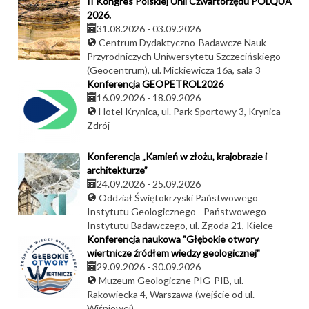
II Kongres Polskiej Unii Czwartorzędu POLQUA
2026.
31.08.2026
-
03.09.2026
Centrum Dydaktyczno-Badawcze Nauk
Przyrodniczych Uniwersytetu Szczecińskiego
(Geocentrum), ul. Mickiewicza 16a, sala 3
Konferencja GEOPETROL2026
16.09.2026
-
18.09.2026
Hotel Krynica, ul. Park Sportowy 3, Krynica-
Zdrój
Konferencja „Kamień w złożu, krajobrazie i
architekturze”
24.09.2026
-
25.09.2026
Oddział Świętokrzyski Państwowego
Instytutu Geologicznego - Państwowego
Instytutu Badawczego, ul. Zgoda 21, Kielce
Konferencja naukowa "Głębokie otwory
wiertnicze źródłem wiedzy geologicznej"
29.09.2026
-
30.09.2026
Muzeum Geologiczne PIG-PIB, ul.
Rakowiecka 4, Warszawa (wejście od ul.
Wiśniowej)