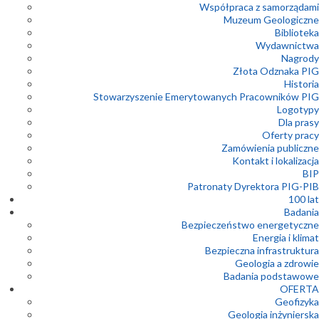
Współpraca z samorządami
Muzeum Geologiczne
Biblioteka
Wydawnictwa
Nagrody
Złota Odznaka PIG
Historia
Stowarzyszenie Emerytowanych Pracowników PIG
Logotypy
Dla prasy
Oferty pracy
Zamówienia publiczne
Kontakt i lokalizacja
BIP
Patronaty Dyrektora PIG-PIB
100 lat
Badania
Bezpieczeństwo energetyczne
Energia i klimat
Bezpieczna infrastruktura
Geologia a zdrowie
Badania podstawowe
OFERTA
Geofizyka
Geologia inżynierska