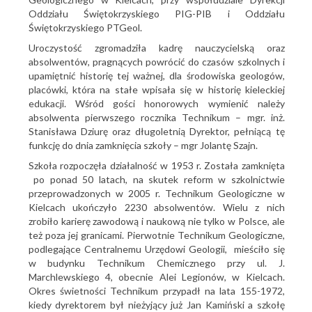
Oddziału Świętokrzyskiego PIG-PIB i Oddziału
Świętokrzyskiego PTGeol.
Uroczystość zgromadziła kadrę nauczycielską oraz
absolwentów, pragnących powrócić do czasów szkolnych i
upamiętnić historię tej ważnej, dla środowiska geologów,
placówki, która na stałe wpisała się w historię kieleckiej
edukacji. Wśród gości honorowych wymienić należy
absolwenta pierwszego rocznika Technikum – mgr. inż.
Stanisława Dziurę oraz długoletnią Dyrektor, pełniącą tę
funkcję do dnia zamknięcia szkoły – mgr Jolantę Szajn.
Szkoła rozpoczęła działalność w 1953 r. Została zamknięta
po ponad 50 latach, na skutek reform w szkolnictwie
przeprowadzonych w 2005 r. Technikum Geologiczne w
Kielcach ukończyło 2230 absolwentów. Wielu z nich
zrobiło karierę zawodową i naukową nie tylko w Polsce, ale
też poza jej granicami. Pierwotnie Technikum Geologiczne,
podlegające Centralnemu Urzędowi Geologii, mieściło się
w budynku Technikum Chemicznego przy ul. J.
Marchlewskiego 4, obecnie Alei Legionów, w Kielcach.
Okres świetności Technikum przypadł na lata 155-1972,
kiedy dyrektorem był nieżyjący już Jan Kamiński a szkołę