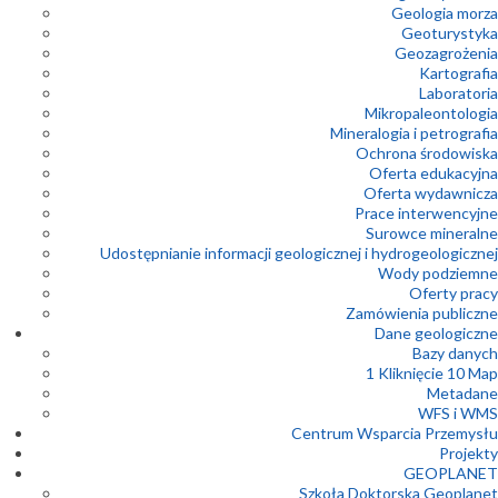
Geologia morza
Geoturystyka
Geozagrożenia
Kartografia
Laboratoria
Mikropaleontologia
Mineralogia i petrografia
Ochrona środowiska
Oferta edukacyjna
Oferta wydawnicza
Prace interwencyjne
Surowce mineralne
Udostępnianie informacji geologicznej i hydrogeologicznej
Wody podziemne
Oferty pracy
Zamówienia publiczne
Dane geologiczne
Bazy danych
1 Kliknięcie 10 Map
Metadane
WFS i WMS
Centrum Wsparcia Przemysłu
Projekty
GEOPLANET
Szkoła Doktorska Geoplanet