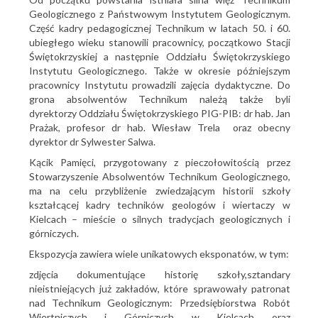
Geologicznego z Państwowym Instytutem Geologicznym.
Część kadry pedagogicznej Technikum w latach 50. i 60.
ubiegłego wieku stanowili pracownicy, początkowo Stacji
Świętokrzyskiej a następnie Oddziału Świętokrzyskiego
Instytutu Geologicznego. Także w okresie późniejszym
pracownicy Instytutu prowadzili zajęcia dydaktyczne. Do
grona absolwentów Technikum należą także byli
dyrektorzy Oddziału Świętokrzyskiego PIG-PIB: dr hab. Jan
Prażak, profesor dr hab. Wiesław Trela oraz obecny
dyrektor dr Sylwester Salwa.
Kącik Pamięci, przygotowany z pieczołowitością przez
Stowarzyszenie Absolwentów Technikum Geologicznego,
ma na celu przybliżenie zwiedzającym historii szkoły
kształcącej kadry techników geologów i wiertaczy w
Kielcach – mieście o silnych tradycjach geologicznych i
górniczych.
Ekspozycja zawiera wiele unikatowych eksponatów, w tym:
zdjęcia dokumentujące historię szkoły,sztandary
nieistniejących już zakładów, które sprawowały patronat
nad Technikum Geologicznym: Przedsiębiorstwa Robót
Wiertniczych i Górniczych w Kielcach oraz