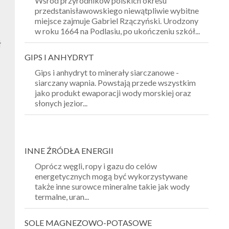
Wśród przyrodników polskich okresu
przedstanisławowskiego niewątpliwie wybitne
miejsce zajmuje Gabriel Rzączyński. Urodzony
w roku 1664 na Podlasiu, po ukończeniu szkół...
ł
GIPS
I ANHYDRYT
Gips i anhydryt to minerały siarczanowe -
siarczany wapnia. Powstają przede wszystkim
jako produkt ewaporacji wody morskiej oraz
słonych jezior...
INNE
ŹRÓDŁA ENERGII
Oprócz węgli, ropy i gazu do celów
energetycznych mogą być wykorzystywane
także inne surowce mineralne takie jak wody
termalne, uran...
SOLE
MAGNEZOWO-POTASOWE