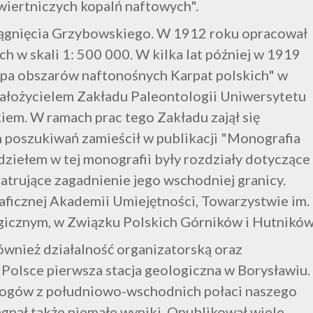
iertniczych kopalń naftowych".
siągnięcia Grzybowskiego. W 1912 roku opracował
 w skali 1: 500 000. W kilka lat później w 1919
apa obszarów naftonośnych Karpat polskich" w
założycielem Zakładu Paleontologii Uniwersytetu
iem. W ramach prac tego Zakładu zajął się
 poszukiwań zamieścił w publikacji "Monografia
iełem w tej monografii były rozdziały dotyczące
atrujące zagadnienie jego wschodniej granicy.
aficznej Akademii Umiejętności, Towarzystwie im.
icznym, w Związku Polskich Górników i Hutników
ównież działalność organizatorską oraz
 Polsce pierwsza stacja geologiczna w Borysławiu.
logów z południowo-wschodnich połaci naszego
iągnął także niemałe wyniki. Opublikował wiele