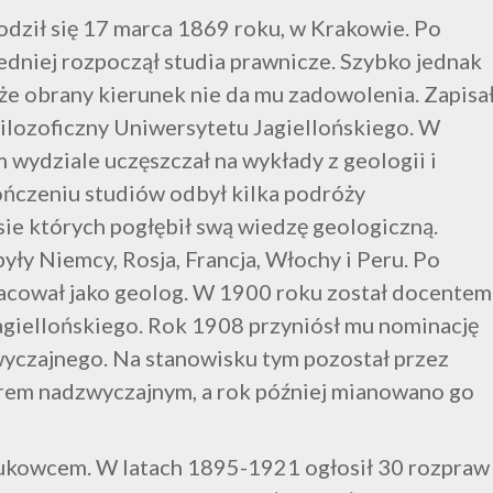
dził się 17 marca 1869 roku, w Krakowie. Po
edniej rozpoczął studia prawnicze. Szybko jednak
że obrany kierunek nie da mu zadowolenia. Zapisa
Filozoficzny Uniwersytetu Jagiellońskiego. W
m wydziale uczęszczał na wykłady z geologii i
ończeniu studiów odbył kilka podróży
sie których pogłębił swą wiedzę geologiczną.
yły Niemcy, Rosja, Francja, Włochy i Peru. Po
racował jako geolog. W 1900 roku został docentem
agiellońskiego. Rok 1908 przyniósł mu nominację
wyczajnego. Na stanowisku tym pozostał przez
orem nadzwyczajnym, a rok później mianowano go
ukowcem. W latach 1895-1921 ogłosił 30 rozpraw