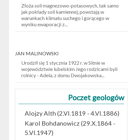
Złoża soli magnezowo-potasowych, tak samo
jak pokłady soli kamiennej, powstają w
warunkach klimatu suchego i gorącego w
wyniku ewaporacji z...
JAN
MALINOWSKI
Urodził się 1 stycznia 1922 r. w Sitnie w
województwie lubelskim Jego rodzicami byli
rolnicy - Adela, z domu Dwojakowska...
Poczet geologów
Alojzy Alth (2.VI.1819 - 4.VI.1886)
Karol Bohdanowicz (29.X.1864 -
5.VI.1947)