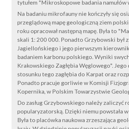
tytułem "Mikroskopowe badania namułów w
Na badaniu mikrofauny nie kończyły się o
przeglądową mapę geologiczną ziem polskich
roku opracował następną mapę. Była to "M
skali 1: 200 000. Ponadto Grzybowski był 
Jagiellońskiego i jego pierwszym kierownik
badaniem karbonu polskiego. Wyniki swych
Krakowskiego Zagłębia Węglowego". Jego dz
stosunku tego zagłębia do Karpat oraz rozp
Ponadto pracuje gorliwie w Komisji Fizjogr
Kopernika, w Polskim Towarzystwie Geolog
Do zasług Grzybowskiego należy zaliczyć r
popularyzatorską. Dzięki niemu powstała w
Była to placówka naukowa zrzeszająca geo
kraju. W dziedzinie popularyzacji nauki os