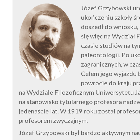
Józef Grzybowski uro
ukończeniu szkoły śr
doszedł do wniosku, 
się więc na Wydział 
czasie studiów na ty
paleontologii. Po uk
zagranicznych, w cza
Celem jego wyjazdu b
powrocie do kraju p
na Wydziale Filozoficznym Uniwersytetu J
na stanowisko tytularnego profesora nadz
jedenaście lat. W 1919 roku został profes
profesorem zwyczajnym.
Józef Grzybowski był bardzo aktywnym na