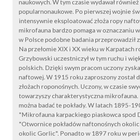
naukowych. W tym czasie wydawał również 
popularnonaukowe. Po pierwszej wojnie świ
intensywnie eksploatować złoża ropy naftow
mikrofauna bardzo pomaga w oznaczaniu wa
w Polsce podobne badania przeprowadził z
Na przełomie XIX i XX wieku w Karpatach r
Grzybowski uczestniczył w tym ruchu i więk
polskich. Dzięki swym pracom uczony zyska
naftowej. W 1915 roku zaproszony został 
złożach roponośnych. Uczony, w czasie sw
towarzyszy charakterystyczna mikrofauna. 
można badać te pokłady. W latach 1895-1901
"Mikrofauna karpackiego piaskowca spod D
"Otwornice pokładów naftonośnych okolic
okolic Gorlic". Ponadto w 1897 roku w per