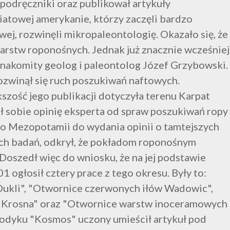
podręczniki oraz publikował artykuły
atowej amerykanie, którzy zaczęli bardzo
ej, rozwinęli mikropaleontologię. Okazało się, że
rstw roponośnych. Jednak już znacznie wcześniej
nakomity geolog i paleontolog Józef Grzybowski.
ozwinął się ruch poszukiwań naftowych.
szość jego publikacji dotyczyła terenu Karpat
ł sobie opinię eksperta od spraw poszukiwań ropy
do Mezopotamii do wydania opinii o tamtejszych
ych badań, odkrył, że pokładom roponośnym
Doszedł więc do wniosku, że na jej podstawie
 ogłosił cztery prace z tego okresu. Były to:
ukli", "Otwornice czerwonych iłów Wadowic",
 Krosna" oraz "Otwornice warstw inoceramowych
iodyku "Kosmos" uczony umieścił artykuł pod