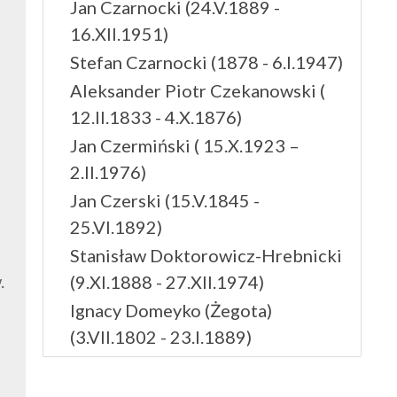
Jan Czarnocki (24.V.1889 -
16.XII.1951)
Stefan Czarnocki (1878 - 6.I.1947)
Aleksander Piotr Czekanowski (
12.II.1833 - 4.X.1876)
Jan Czermiński ( 15.X.1923 –
2.II.1976)
Jan Czerski (15.V.1845 -
25.VI.1892)
Stanisław Doktorowicz-Hrebnicki
.
(9.XI.1888 - 27.XII.1974)
Ignacy Domeyko (Żegota)
(3.VII.1802 - 23.I.1889)
Feliks Drzewiński (1788 - 1850)
Wilhelm Friedberg (29.I.1873 -