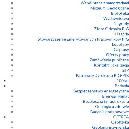
Współpraca z samorządami
Muzeum Geologiczne
Biblioteka
Wydawnictwa
Nagrody
Złota Odznaka PIG
Historia
Stowarzyszenie Emerytowanych Pracowników PIG
Logotypy
Dla prasy
Oferty pracy
Zamówienia publiczne
Kontakt i lokalizacja
BIP
Patronaty Dyrektora PIG-PIB
100 lat
Badania
Bezpieczeństwo energetyczne
Energia i klimat
Bezpieczna infrastruktura
Geologia a zdrowie
Badania podstawowe
OFERTA
Geofizyka
Geologia inżynierska