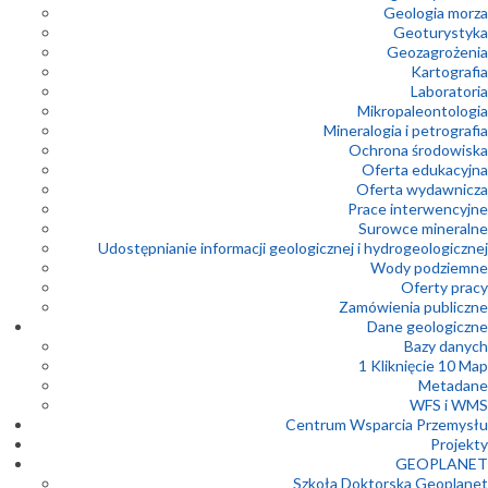
Geologia morza
Geoturystyka
Geozagrożenia
Kartografia
Laboratoria
Mikropaleontologia
Mineralogia i petrografia
Ochrona środowiska
Oferta edukacyjna
Oferta wydawnicza
Prace interwencyjne
Surowce mineralne
Udostępnianie informacji geologicznej i hydrogeologicznej
Wody podziemne
Oferty pracy
Zamówienia publiczne
Dane geologiczne
Bazy danych
1 Kliknięcie 10 Map
Metadane
WFS i WMS
Centrum Wsparcia Przemysłu
Projekty
GEOPLANET
Szkoła Doktorska Geoplanet