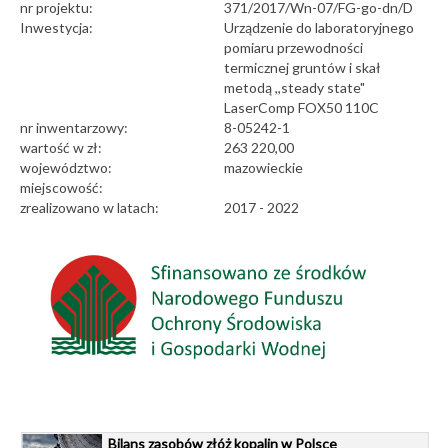
nr projektu:
371/2017/Wn-07/FG-go-dn/D
Inwestycja:
Urządzenie do laboratoryjnego
pomiaru przewodności
termicznej gruntów i skał
metodą ,,steady state"
LaserComp FOX50 110C
nr inwentarzowy:
8-05242-1
wartość w zł:
263 220,00
województwo:
mazowieckie
miejscowość:
zrealizowano w latach:
2017 - 2022
Bilans zasobów złóż kopalin w Polsce