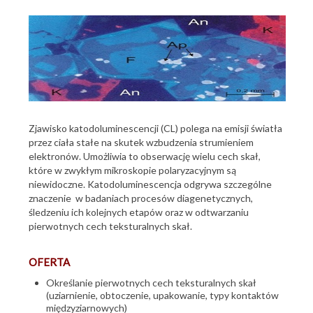
Geozagrożenia
Kartografia
Laboratoria
Mikropaleontologia
Mineralogia i petrografia
Zjawisko katodoluminescencji (CL) polega na emisji światła
przez ciała stałe na skutek wzbudzenia strumieniem
Badania inkluzji fluidalnych
elektronów. Umożliwia to obserwację wielu cech skał,
Katodoluminescencja
które w zwykłym mikroskopie polaryzacyjnym są
niewidoczne. Katodoluminescencja odgrywa szczególne
Litologiczno-teksturalne badania osadów czwartorzędowych
znaczenie w badaniach procesów diagenetycznych,
śledzeniu ich kolejnych etapów oraz w odtwarzaniu
Mikroskopia elektronowa i mikroanaliza
pierwotnych cech teksturalnych skał.
Mikroskopia w świetle odbitym
OFERTA
Mikroskopia w świetle spolaryzowanym
Określanie pierwotnych cech teksturalnych skał
Petrologia węgla i rozproszonej materii organicznej
(uziarnienie, obtoczenie, upakowanie, typy kontaktów
międzyziarnowych)
Preparatyka