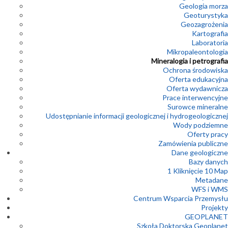
Geologia morza
Geoturystyka
Geozagrożenia
Kartografia
Laboratoria
Mikropaleontologia
Mineralogia i petrografia
Ochrona środowiska
Oferta edukacyjna
Oferta wydawnicza
Prace interwencyjne
Surowce mineralne
Udostępnianie informacji geologicznej i hydrogeologicznej
Wody podziemne
Oferty pracy
Zamówienia publiczne
Dane geologiczne
Bazy danych
1 Kliknięcie 10 Map
Metadane
WFS i WMS
Centrum Wsparcia Przemysłu
Projekty
GEOPLANET
Szkoła Doktorska Geoplanet