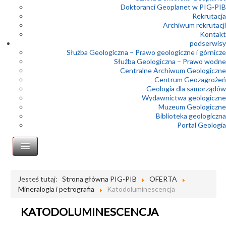
Doktoranci Geoplanet w PIG-PIB
Rekrutacja
Archiwum rekrutacji
Kontakt
podserwisy
Służba Geologiczna – Prawo geologiczne i górnicze
Służba Geologiczna – Prawo wodne
Centralne Archiwum Geologiczne
Centrum Geozagrożeń
Geologia dla samorządów
Wydawnictwa geologiczne
Muzeum Geologiczne
Biblioteka geologiczna
Portal Geologia
Geofizyka
Jesteś tutaj:
Strona główna PIG-PIB
OFERTA
Mineralogia i petrografia
Katodoluminescencja
Geologia inżynierska
Geologia morza
KATODOLUMINESCENCJA
Geoturystyka