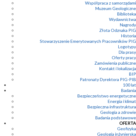
Współpraca z samorządami
Muzeum Geologiczne
Biblioteka
Wydawnictwa
Nagrody
Złota Odznaka PIG
Historia
Stowarzyszenie Emerytowanych Pracowników PIG
Logotypy
Dla prasy
Oferty pracy
Zamówienia publiczne
Kontakt i lokalizacja
BIP
Patronaty Dyrektora PIG-PIB
100 lat
Badania
Bezpieczeństwo energetyczne
Energia i klimat
Bezpieczna infrastruktura
Geologia a zdrowie
Badania podstawowe
OFERTA
Geofizyka
Geologia inżynierska