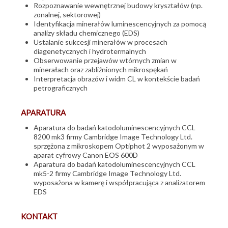
Rozpoznawanie wewnętrznej budowy kryształów (np.
Ochrona środowiska
zonalnej, sektorowej)
Identyfikacja minerałów luminescencyjnych za pomocą
Oferta edukacyjna
analizy składu chemicznego (EDS)
Ustalanie sukcesji minerałów w procesach
Oferta wydawnicza
diagenetycznych i hydrotermalnych
Obserwowanie przejawów wtórnych zmian w
Prace interwencyjne
minerałach oraz zabliźnionych mikrospękań
Interpretacja obrazów i widm CL w kontekście badań
Surowce mineralne
petrograficznych
Udostępnianie informacji geologicznej i hydrogeologicznej
APARATURA
Wody podziemne
Aparatura do badań katodoluminescencyjnych CCL
8200 mk3 firmy Cambridge Image Technology Ltd.
Oferty pracy
sprzężona z mikroskopem Optiphot 2 wyposażonym w
aparat cyfrowy Canon EOS 600D
Zamówienia publiczne
Aparatura do badań katodoluminescencyjnych CCL
mk5-2 firmy Cambridge Image Technology Ltd.
wyposażona w kamerę i współpracująca z analizatorem
EDS
KONTAKT