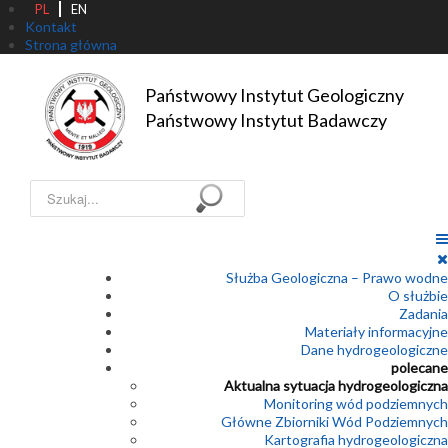
PL
EN
Kontakt
Strona główna
Państwowy Instytut Geologiczny

Państwowy Instytut Badawczy
Szukaj...
Służba Geologiczna – Prawo wodne
O służbie
Zadania
Materiały informacyjne
Dane hydrogeologiczne
polecane
Aktualna sytuacja hydrogeologiczna
Monitoring wód podziemnych
Główne Zbiorniki Wód Podziemnych
Kartografia hydrogeologiczna