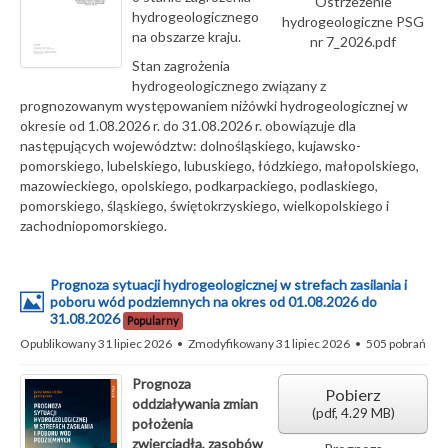
Ostrzeżenie
hydrogeologicznego
hydrogeologiczne PSG
na obszarze kraju.
nr 7_2026.pdf
Stan zagrożenia
hydrogeologicznego związany z
prognozowanym występowaniem niżówki hydrogeologicznej w
okresie od 1.08.2026 r. do 31.08.2026 r. obowiązuje dla
następujących województw: dolnośląskiego, kujawsko-
pomorskiego, lubelskiego, lubuskiego, łódzkiego, małopolskiego,
mazowieckiego, opolskiego, podkarpackiego, podlaskiego,
pomorskiego, śląskiego, świętokrzyskiego, wielkopolskiego i
zachodniopomorskiego.
Prognoza sytuacji hydrogeologicznej w strefach zasilania i
Obrazek
poboru wód podziemnych na okres od 01.08.2026 do
31.08.2026
Popularny
Opublikowany 31 lipiec 2026
Zmodyfikowany 31 lipiec 2026
505 pobrań
Prognoza
Pobierz
oddziaływania zmian
(
pdf,
4.29 MB
)
położenia
zwierciadła, zasobów