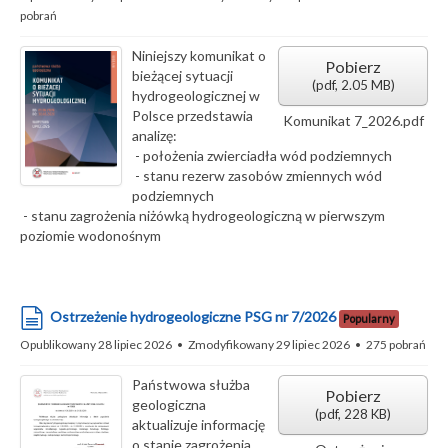
pobrań
Niniejszy komunikat o
Pobierz
bieżącej sytuacji
(
pdf,
2.05 MB
)
hydrogeologicznej w
Polsce przedstawia
Komunikat 7_2026.pdf
analizę:
- położenia zwierciadła wód podziemnych
- stanu rezerw zasobów zmiennych wód
podziemnych
- stanu zagrożenia niżówką hydrogeologiczną w pierwszym
poziomie wodonośnym
dokument
Ostrzeżenie hydrogeologiczne PSG nr 7/2026
Popularny
Opublikowany 28 lipiec 2026
Zmodyfikowany 29 lipiec 2026
275 pobrań
Państwowa służba
Pobierz
geologiczna
(
pdf,
228 KB
)
aktualizuje informację
o stanie zagrożenia