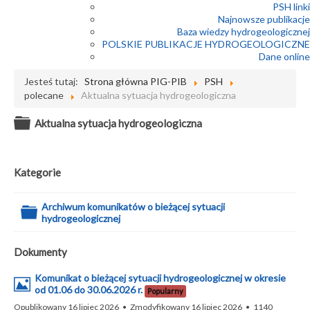
PSH linki
Najnowsze publikacje
Baza wiedzy hydrogeologicznej
POLSKIE PUBLIKACJE HYDROGEOLOGICZNE
Dane online
Jesteś tutaj:
Strona główna PIG-PIB
PSH
polecane
Aktualna sytuacja hydrogeologiczna
Folder
Aktualna sytuacja hydrogeologiczna
Kategorie
Archiwum komunikatów o bieżącej sytuacji
Folder
hydrogeologicznej
Dokumenty
Komunikat o bieżącej sytuacji hydrogeologicznej w okresie
Obrazek
od 01.06 do 30.06.2026 r.
Popularny
Opublikowany 16 lipiec 2026
Zmodyfikowany 16 lipiec 2026
1140