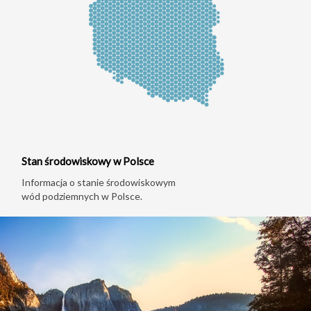
Stan środowiskowy w Polsce
Informacja o stanie środowiskowym
wód podziemnych w Polsce.
Jednolite
części
wód
podziemnych
Główne
Zbiorniki
Wód
Podziemnych