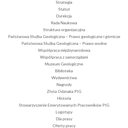
Strategia
Statut
Dyrekcja
Rada Naukowa
Struktura organizacyjna
Państwowa Służba Geologiczna – Prawo geologiczne i górnicze
Państwowa Służba Geologiczna – Prawo wodne
Współpraca międzynarodowa
Współpraca z samorządami
Muzeum Geologiczne
Biblioteka
Wydawnictwa
 (GZWP)
Nagrody
orniki, obejmujące łącznie powierzchnię 174 284 km2.
Złota Odznaka PIG
Historia
Stowarzyszenie Emerytowanych Pracowników PIG
Logotypy
Dla prasy
Oferty pracy