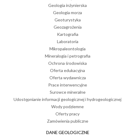
Geologia inżynierska
Geologia morza
Geoturystyka
Geozagrożenia
Kartografia
Laboratoria
Mikropaleontologia
Mineralogia i petrografia
Ochrona środowiska
emnych
Oferta edukacyjna
ejestrowanego w obszarach bilansowych i jednolitych części wód
Oferta wydawnicza
Prace interwencyjne
Surowce mineralne
Udostępnianie informacji geologicznej i hydrogeologicznej
Wody podziemne
Oferty pracy
Zamówienia publiczne
DANE GEOLOGICZNE