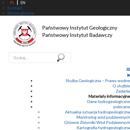
PL
EN
Kontakt
Strona główna
Państwowy Instytut Geologiczny

Państwowy Instytut Badawczy
Szukaj...
Służba Geologiczna – Prawo wodne
O służbie
Zadania
Materiały informacyjne
Dane hydrogeologiczne
polecane
Aktualna sytuacja hydrogeologiczna
Monitoring wód podziemnych
Główne Zbiorniki Wód Podziemnych
Kartografia hydrogeologiczna