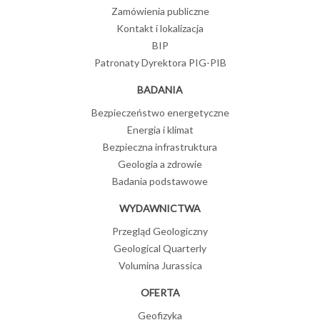
Zamówienia publiczne
Kontakt i lokalizacja
BIP
Patronaty Dyrektora PIG-PIB
BADANIA
Bezpieczeństwo energetyczne
Energia i klimat
Bezpieczna infrastruktura
Geologia a zdrowie
Badania podstawowe
ch
nych wód podziemnych wynosi w Polsce blisko 34 mln m3/24h. To
WYDAWNICTWA
ia na dzień 31 grudnia 2024
Przegląd Geologiczny
Geological Quarterly
Volumina Jurassica
OFERTA
Geofizyka