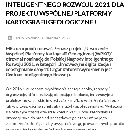
INTELIGENTNEGO ROZWOJU 2021 DLA
PROJEKTU WSPÓLNEJ PLATFORMY
KARTOGRAFII GEOLOGICZNEJ
Opublikowano 31 sierpień 2021
Miło nam poinformować, że nasz projekt „Utworzenie
Wspólnej Platformy Kartografii Geologicznej (WPKG)”
otrzymał nominację do Polskiej Nagrody Inteligentnego
Rozwoju 2021, w kategorii „Innowacyjna digitalizacja i
udostępnianie danych”. Organizatorem wyróżnienia jest
Centrum Inteligentnego Rozwoju.
Od 2016 r. laureatami wyróżnienia zostają osoby, zespoły i
organizacje, które realizują obiecujące badania,
innowacyjne
projekty
, nowatorskie inwestycje, z myślą o wdrożeniu ich teraz
lub w przyszłości na rynek, aby służyły społeczeństwu. Wykazują
się przy tym chęcią otwartej komunikacji, upowszechniania i
promocji swoich prac od początkowego etapu aż po jego
zakończenie. Robią to, aby uwypuklić wagę prowadzonych prac dla
poprawy życia społeczeństwa i rozwoju gospodarki
.