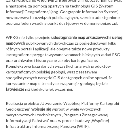
(zarchiwizowane) w jednym zintegrowanym repozytorium danych,
a następnie, za pomocą opartych na technologii GIS (System
Informacji Geograficznej (ang. Geographic Information System)
nowoczesnych rozwiązań publikacyjnych, szeroko udostępnione
poprzez jeden wspólny punkt dostępowy w domenie pgi.gov.pl.
WPKG nie tylko przejmie
udostępnianie map arkuszowych i usług
mapowych
publikowanych dotychczas za pośrednictwem kilku
różnych portali i aplikacji, ale obejmie także nowe produkty
kartograficzne przygotowywane w ramach bieżących zadań PSG
oraz archiwalne i historyczne zasoby kartograficzne.
Kompleksowa baza danych wszystkich znanych produktów
kartograficznych polskiej geologii, wraz z zestawem
specjalistycznych narzędzi GIS dostępnych online sprawi, że
korzystanie z map o tematyce związanej z geologią będzie
łatwiejsze
niż kiedykolwiek wcześniej.
Realizacja projektu „Utworzenie Wspólnej Platformy Kartografii
Geologicznej”
wpisuje się
wprost w wiele wytycznych
merytorycznych i technicznych „Programu Zintegrowanej
Informatyzacji Państwa” oraz w proces budowy „Wspólnej
Infrastruktury Informatycznej Państwa (WIIP).