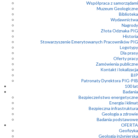
Współpraca z samorządami
Muzeum Geologiczne
Biblioteka
Wydawnictwa
Nagrody
Złota Odznaka PIG
Historia
Stowarzyszenie Emerytowanych Pracowników PIG
Logotypy
Dla prasy
Oferty pracy
Zamówienia publiczne
Kontakt i lokalizacja
BIP
Patronaty Dyrektora PIG-PIB
100 lat
Badania
Bezpieczeństwo energetyczne
Energia i klimat
Bezpieczna infrastruktura
Geologia a zdrowie
Badania podstawowe
OFERTA
Geofizyka
Geologia inżynierska