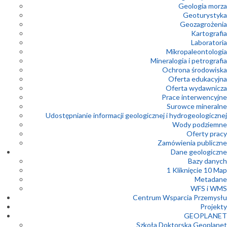
Geologia morza
Geoturystyka
Geozagrożenia
Kartografia
Laboratoria
Mikropaleontologia
Mineralogia i petrografia
Ochrona środowiska
Oferta edukacyjna
Oferta wydawnicza
Prace interwencyjne
Surowce mineralne
Udostępnianie informacji geologicznej i hydrogeologicznej
Wody podziemne
Oferty pracy
Zamówienia publiczne
Dane geologiczne
Bazy danych
1 Kliknięcie 10 Map
Metadane
WFS i WMS
Centrum Wsparcia Przemysłu
Projekty
GEOPLANET
Szkoła Doktorska Geoplanet