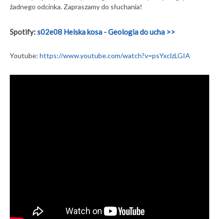
żadnego odcinka. Zapraszamy do słuchania!
Spotify:
s02e08 Helska kosa - Geologia do ucha
>>
Youtube:
https://www.youtube.com/watch?v=psYxclzLGIA