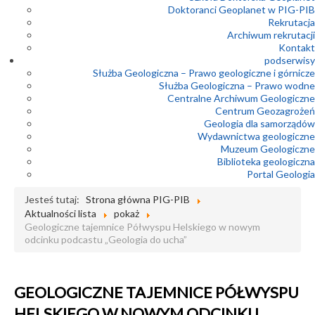
Doktoranci Geoplanet w PIG-PIB
Rekrutacja
Archiwum rekrutacji
Kontakt
podserwisy
Służba Geologiczna – Prawo geologiczne i górnicze
Służba Geologiczna – Prawo wodne
Centralne Archiwum Geologiczne
Centrum Geozagrożeń
Geologia dla samorządów
Wydawnictwa geologiczne
Muzeum Geologiczne
Biblioteka geologiczna
Portal Geologia
Jesteś tutaj:
Strona główna PIG-PIB
Aktualności lista
pokaż
Geologiczne tajemnice Półwyspu Helskiego w nowym
odcinku podcastu „Geologia do ucha”
GEOLOGICZNE TAJEMNICE PÓŁWYSPU
HELSKIEGO W NOWYM ODCINKU