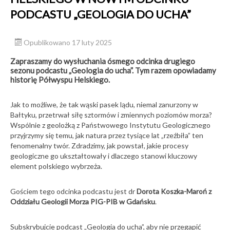
PODCASTU „GEOLOGIA DO UCHA”
Opublikowano 17 luty 2025
Zapraszamy do wysłuchania ósmego odcinka drugiego
sezonu podcastu „Geologia do ucha”. Tym razem opowiadamy
historię Półwyspu Helskiego.
Jak to możliwe, że tak wąski pasek lądu, niemal zanurzony w
Bałtyku, przetrwał siłę sztormów i zmiennych poziomów morza?
Wspólnie z geolożką z Państwowego Instytutu Geologicznego
przyjrzymy się temu, jak natura przez tysiące lat „rzeźbiła” ten
fenomenalny twór. Zdradzimy, jak powstał, jakie procesy
geologiczne go ukształtowały i dlaczego stanowi kluczowy
element polskiego wybrzeża.
Gościem tego odcinka podcastu jest dr
Dorota Koszka-Maroń z
Oddziału Geologii Morza PIG-PIB w Gdańsku
.
Subskrybujcie podcast „Geologia do ucha”, aby nie przegapić