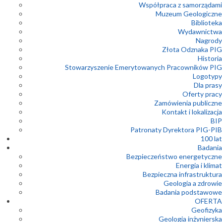
Współpraca z samorządami
Muzeum Geologiczne
Biblioteka
Wydawnictwa
Nagrody
Złota Odznaka PIG
Historia
Stowarzyszenie Emerytowanych Pracowników PIG
Logotypy
Dla prasy
Oferty pracy
Zamówienia publiczne
Kontakt i lokalizacja
BIP
Patronaty Dyrektora PIG-PIB
100 lat
Badania
Bezpieczeństwo energetyczne
Energia i klimat
Bezpieczna infrastruktura
Geologia a zdrowie
Badania podstawowe
OFERTA
Geofizyka
Geologia inżynierska