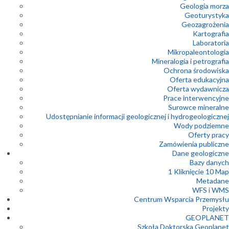
Geologia morza
Geoturystyka
Geozagrożenia
Kartografia
Laboratoria
Mikropaleontologia
Mineralogia i petrografia
Ochrona środowiska
Oferta edukacyjna
Oferta wydawnicza
Prace interwencyjne
Surowce mineralne
Udostępnianie informacji geologicznej i hydrogeologicznej
Wody podziemne
Oferty pracy
Zamówienia publiczne
Dane geologiczne
Bazy danych
1 Kliknięcie 10 Map
Metadane
WFS i WMS
Centrum Wsparcia Przemysłu
Projekty
GEOPLANET
Szkoła Doktorska Geoplanet