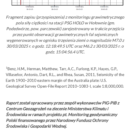
Fragment zapisu (przyspieszenia) z monitoringu grawimetrycznego
pola siły ciężkości na stacji PSG HOLO w Hołownie (gm.
Podedwórze, pow. parczewski) zarejestrowany w trakcie przejścia
przez punkt obserwacji grawimetrycznych fal sejsmicznych
wygenerowanych w ognisku trzęsienia ziemi o magnitudzie M7.0 z
30/03/2025 r. o godz. 12:18:49.5 UTC oraz M6.2 z 30/03/2025 r. o
godz. 15:04:56.4 UTC.
1
Benz, H.M., Herman, Matthew, Tarr, A.C., Furlong, K.P., Hayes, G.P.,
Villaseñor, Antonio, Dart, R.L., and Rhea, Susan, 2011, Seismicity of the
Earth 1900–2010 eastern margin of the Australia plate: U.S.
Geological Survey Open-File Report 2010–1083-I, scale 1:8,000,000.
Raport został opracowany przez zespół wykonawców PIG-PIB z
Centrum Geozagrożeń na zlecenie Ministerstwa Klimatu i
Środowiska w ramach projektu pt. Monitoring geodynamiczny
Polski finansowanego przez Narodowy Fundusz Ochrony
Środowiska i Gospodarki Wodnej.