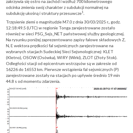
zakrzywia się ostro na zachód i wzdłuż 700 kilometrowego
odcinka zmienia swój charakter z subdukcji normalnej na
1
subdukcję ukośną i struktury przesuwcze
.
Trzęsienie ziemi o magnitudzie M7.0 z dnia 30/03/2025 r., godz.
12:18:49.5 (UTC) w regionie Tonga zarejestrowane zostało
również w sieci PSG_Sejs_NET państwowej służby geologicznej.
Na rysunku poniżej zaprezentowano zapisy falowe składowych Z,
N, E wektora prędkości fal sejsmicznych zarejestrowane na
wybranych stacjach Sudeckiej Sieci Sejsmologicznej: KLET
(Kletno), OSOW (Osówka), WIRY (Wirki), ZLOT (Złoty Stok).
Odległości stacji od epicentrum wstrząsów są w zakresie od
16226 do 16553 km. Pierwsze wstąpienia fal sejsmicznych (P)
zarejestrowane zostały na stacjach po upływie średnio 19 min
44.8 s od momentu zdarzenia.