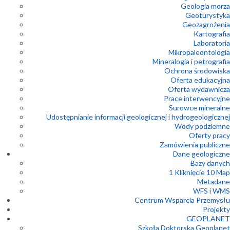
Geologia morza
Geoturystyka
Geozagrożenia
Kartografia
Laboratoria
Mikropaleontologia
Mineralogia i petrografia
Ochrona środowiska
Oferta edukacyjna
Oferta wydawnicza
Prace interwencyjne
Surowce mineralne
Udostępnianie informacji geologicznej i hydrogeologicznej
Wody podziemne
Oferty pracy
Zamówienia publiczne
Dane geologiczne
Bazy danych
1 Kliknięcie 10 Map
Metadane
WFS i WMS
Centrum Wsparcia Przemysłu
Projekty
GEOPLANET
Szkoła Doktorska Geoplanet