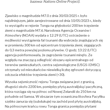
bazowa: Nations Online Project).
Zjawisko o magnitudzie M7.0 z dnia 30/03/2025 r. było
najsilniejszym, jakie zarejestrowane od dnia 10/05/2023 r., kiedy
to wystąpiło w rejonie Tonga na głębokości 200 km trzęsienie
ziemi o magnitudzie M7.6. Narodowa Agencja Oceanów i
Atmosfery (NOAA) wydała o 12:29 (UTC) ostrzeżenie o
możliwości wystąpienia fal tsunami dla wybrzeży znajdujących się
w promieniu 300 km od epicentrum trzęsienia ziemi, sięgających
do 0,3 metra powyżej poziomu pływów. O godz. 13:22 (UTC)
agencja poinformowała, że zagrożenie tsunami minęło. Ze
względu na znaczącą odległość obszaru epicentralnego od
terenów zamieszkałych, centra sejsmologiczne (USGS i EMSC)
otrzymały od mieszkańców niewielką liczbę zgłoszeń dotyczącą
odczucia efektów trzęsienia ziemi (<30).
Wysoka sejsmiczność rejonu Tonga związana jest z granicą,
długości około 2200 km, pomiędzy płytą australijską i pacyficzną,
która rozciąga się na północ od Nowej Zelandii do 250 km na
południe od Samoa. W obszarze tym oceaniczna litosfera Pacyfiku
szybko zanurza się (subdukuje) na zachód pod płytę australijską.
Na północnym krańcu rowu Tonga granica pomiędzy płytami