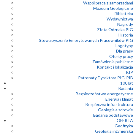
Współpraca z samorządami
Muzeum Geologiczne
Biblioteka
Wydawnictwa
Nagrody
Złota Odznaka PIG
Historia
Stowarzyszenie Emerytowanych Pracowników PIG
Logotypy
Dla prasy
Oferty pracy
Zamówienia publiczne
Kontakt i lokalizacja
BIP
Patronaty Dyrektora PIG-PIB
100 lat
Badania
Bezpieczeństwo energetyczne
Energia i klimat
Bezpieczna infrastruktura
Geologia a zdrowie
Badania podstawowe
OFERTA
Geofizyka
Geologia inżynierska