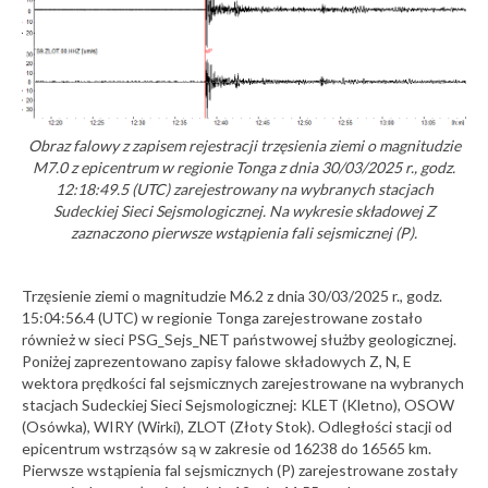
Obraz falowy z zapisem rejestracji trzęsienia ziemi o magnitudzie
M7.0 z epicentrum w regionie Tonga z dnia 30/03/2025 r., godz.
12:18:49.5 (UTC) zarejestrowany na wybranych stacjach
Sudeckiej Sieci Sejsmologicznej. Na wykresie składowej Z
zaznaczono pierwsze wstąpienia fali sejsmicznej (P).
Trzęsienie ziemi o magnitudzie M6.2 z dnia 30/03/2025 r., godz.
15:04:56.4 (UTC) w regionie Tonga zarejestrowane zostało
również w sieci PSG_Sejs_NET państwowej służby geologicznej.
Poniżej zaprezentowano zapisy falowe składowych Z, N, E
wektora prędkości fal sejsmicznych zarejestrowane na wybranych
stacjach Sudeckiej Sieci Sejsmologicznej: KLET (Kletno), OSOW
(Osówka), WIRY (Wirki), ZLOT (Złoty Stok). Odległości stacji od
epicentrum wstrząsów są w zakresie od 16238 do 16565 km.
Pierwsze wstąpienia fal sejsmicznych (P) zarejestrowane zostały