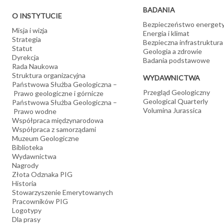
BADANIA
O INSTYTUCIE
Bezpieczeństwo energet
Misja i wizja
Energia i klimat
Strategia
Bezpieczna infrastruktura
Statut
Geologia a zdrowie
Dyrekcja
Badania podstawowe
Rada Naukowa
Struktura organizacyjna
WYDAWNICTWA
Państwowa Służba Geologiczna –
Przegląd Geologiczny
Prawo geologiczne i górnicze
Geological Quarterly
Państwowa Służba Geologiczna –
Volumina Jurassica
Prawo wodne
Współpraca międzynarodowa
Współpraca z samorządami
Muzeum Geologiczne
Biblioteka
Wydawnictwa
Nagrody
Złota Odznaka PIG
Historia
Stowarzyszenie Emerytowanych
Pracowników PIG
Logotypy
Dla prasy