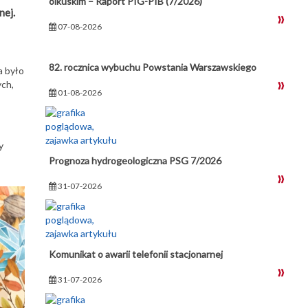
olkuskim – Raport PIG-PIB (7/2026)
nej.
07-08-2026
82. rocznica wybuchu Powstania Warszawskiego
a było
ych,
01-08-2026
y
Prognoza hydrogeologiczna PSG 7/2026
31-07-2026
Komunikat o awarii telefonii stacjonarnej
31-07-2026