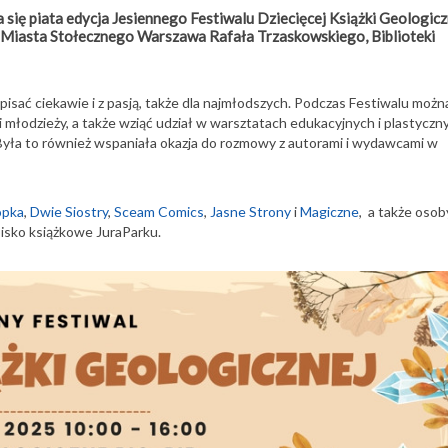
ię piata edycja Jesiennego Festiwalu Dziecięcej Książki Geologicz
Miasta Stołecznego Warszawa Rafała Trzaskowskiego, Biblioteki
pisać ciekawie i z pasją, także dla najmłodszych. Podczas Festiwalu możn
i młodzieży, a także wziąć udział w warsztatach edukacyjnych i plastyczn
. Była to również wspaniała okazja do rozmowy z autorami i wydawcami w
opka
,
Dwie Siostry
,
Sceam Comics
,
Jasne Strony
i
Magiczne
, a także osob
oisko książkowe JuraParku.