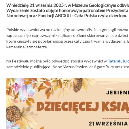
W niedzielę 21 września 2025 r. w Muzeum Geologicznym odbyła s
Wydarzenie zostało objęte honorowym patronatem Prezydenta 
Narodowej oraz Fundacji ABCXXI - Cała Polska czyta dzieciom.
Polskie wydawnictwa po raz kolejny udowodniły, że o geologii można 
zapoznać się z najnowszymi książkami o Ziemi skierowanymi do dzieci 
które cieszyły się popularnością przez cały czas trwania wydarzenia
kameralnej atmosferze.
Na Festiwalu można było odwiedzić stoiska wydawnictw
Tatarak
,
Kr
samodzielnie publikujące: Annę Mazurkiewicz i dr Agatę Bury oraz st