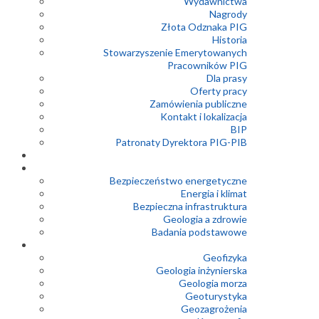
Wydawnictwa
Nagrody
Złota Odznaka PIG
Historia
Stowarzyszenie Emerytowanych
Pracowników PIG
Dla prasy
Oferty pracy
Zamówienia publiczne
Kontakt i lokalizacja
BIP
Patronaty Dyrektora PIG-PIB
Bezpieczeństwo energetyczne
Energia i klimat
Bezpieczna infrastruktura
Geologia a zdrowie
Badania podstawowe
Geofizyka
Geologia inżynierska
Geologia morza
Geoturystyka
Geozagrożenia