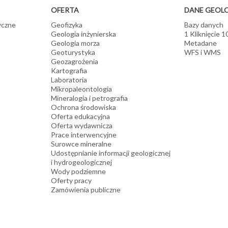
OFERTA
DANE GEOL
yczne
Geofizyka
Bazy danych
Geologia inżynierska
1 Kliknięcie 
Geologia morza
Metadane
Geoturystyka
WFS i WMS
Geozagrożenia
Kartografia
Laboratoria
Mikropaleontologia
Mineralogia i petrografia
Ochrona środowiska
Oferta edukacyjna
Oferta wydawnicza
Prace interwencyjne
Surowce mineralne
Udostępnianie informacji geologicznej
i hydrogeologicznej
Wody podziemne
Oferty pracy
Zamówienia publiczne