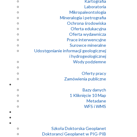
Kartografia
Laboratoria
Mikropaleontologia
Mineralogia i petrografia
Ochrona środowiska
Oferta edukacyjna
Oferta wydawnicza
Prace interwencyjne
Surowce mineralne
Udostępnianie informacji geologicznej
i hydrogeologicznej
Wody podziemne
Oferty pracy
Zamówienia publiczne
Bazy danych
1 Kliknięcie 10 Map
Metadane
WFS i WMS
Szkoła Doktorska Geoplanet
Doktoranci Geoplanet w PIG-PIB