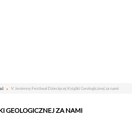
aż
V Jesienny Festiwal Dziecięcej Książki Geologicznej za nami
ŻKI GEOLOGICZNEJ ZA NAMI