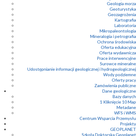
Geologia morza
Geoturystyka
Geozagrożenia
Kartografia
Laboratoria
Mikropaleontologia
Mineralogia i petrografia
Ochrona środowiska
Oferta edukacyjna
Oferta wydawnicza
Prace interwencyjne
Surowce mineralne
Udostępnianie informacji geologicznej i hydrogeologicznej
Wody podziemne
Oferty pracy
Zamówienia publiczne
Dane geologiczne
Bazy danych
1 Kliknięcie 10 Map
Metadane
WFS i WMS
Centrum Wsparcia Przemysłu
Projekty
GEOPLANET
Szkoła Doktorska Geoplanet