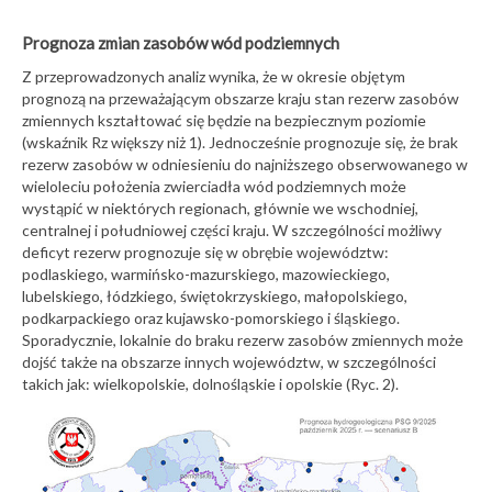
Prognoza zmian zasobów wód podziemnych
Z przeprowadzonych analiz wynika, że w okresie objętym
prognozą na przeważającym obszarze kraju stan rezerw zasobów
zmiennych kształtować się będzie na bezpiecznym poziomie
(wskaźnik Rz większy niż 1). Jednocześnie prognozuje się, że brak
rezerw zasobów w odniesieniu do najniższego obserwowanego w
wieloleciu położenia zwierciadła wód podziemnych może
wystąpić w niektórych regionach, głównie we wschodniej,
centralnej i południowej części kraju. W szczególności możliwy
deficyt rezerw prognozuje się w obrębie województw:
podlaskiego, warmińsko-mazurskiego, mazowieckiego,
lubelskiego, łódzkiego, świętokrzyskiego, małopolskiego,
podkarpackiego oraz kujawsko-pomorskiego i śląskiego.
Sporadycznie, lokalnie do braku rezerw zasobów zmiennych może
dojść także na obszarze innych województw, w szczególności
takich jak: wielkopolskie, dolnośląskie i opolskie (Ryc. 2).