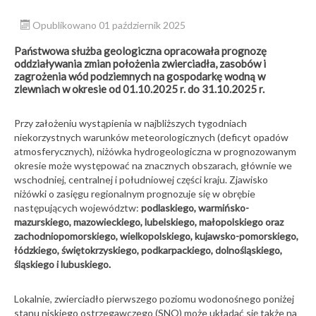
Opublikowano 01 październik 2025
Państwowa służba geologiczna opracowała prognozę
oddziaływania zmian położenia zwierciadła, zasobów i
zagrożenia wód podziemnych na gospodarkę wodną w
zlewniach w okresie od 01.10.2025 r. do 31.10.2025 r.
Przy założeniu wystąpienia w najbliższych tygodniach
niekorzystnych warunków meteorologicznych (deficyt opadów
atmosferycznych), niżówka hydrogeologiczna w prognozowanym
okresie może występować na znacznych obszarach, głównie we
wschodniej, centralnej i południowej części kraju. Zjawisko
niżówki o zasięgu regionalnym prognozuje się w obrębie
następujących województw:
podlaskiego, warmińsko-
mazurskiego, mazowieckiego, lubelskiego, małopolskiego oraz
zachodniopomorskiego, wielkopolskiego, kujawsko-pomorskiego,
łódzkiego, świętokrzyskiego, podkarpackiego, dolnośląskiego,
śląskiego i lubuskiego.
Lokalnie, zwierciadło pierwszego poziomu wodonośnego poniżej
stanu niskiego ostrzegawczego (SNO) może układać się także na