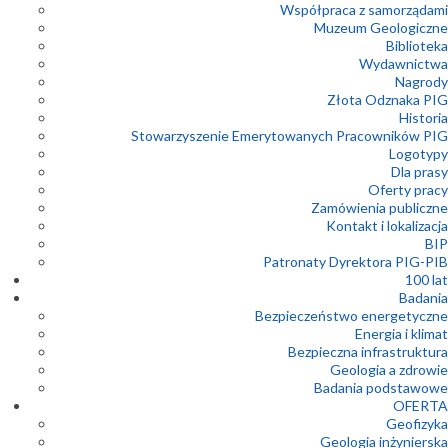
Współpraca z samorządami
Muzeum Geologiczne
Biblioteka
Wydawnictwa
Nagrody
Złota Odznaka PIG
Historia
Stowarzyszenie Emerytowanych Pracowników PIG
Logotypy
Dla prasy
Oferty pracy
Zamówienia publiczne
Kontakt i lokalizacja
BIP
Patronaty Dyrektora PIG-PIB
100 lat
Badania
Bezpieczeństwo energetyczne
Energia i klimat
Bezpieczna infrastruktura
Geologia a zdrowie
Badania podstawowe
OFERTA
Geofizyka
Geologia inżynierska