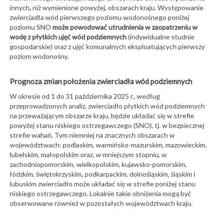
innych, niż wymienione powyżej, obszarach kraju. Występowanie
zwierciadła wód pierwszego poziomu wodonośnego poniżej
poziomu SNO
może powodować utrudnienia w zaopatrzeniu w
wodę z płytkich ujęć wód podziemnych
(indywidualne studnie
gospodarskie) oraz z ujęć komunalnych eksploatujących pierwszy
poziom wodonośny.
Prognoza zmian położenia zwierciadła wód podziemnych
W okresie od 1 do 31 października 2025 r., według
przeprowadzonych analiz, zwierciadło płytkich wód podziemnych
na przeważającym obszarze kraju, będzie układać się w strefie
powyżej stanu niskiego ostrzegawczego (SNO), tj. w bezpiecznej
strefie wahań. Tym niemniej na znacznych obszarach w
województwach: podlaskim, warmińsko-mazurskim, mazowieckim,
lubelskim, małopolskim oraz, w mniejszym stopniu, w
zachodniopomorskim, wielkopolskim, kujawsko-pomorskim,
łódzkim, świętokrzyskim, podkarpackim, dolnośląskim, śląskim i
lubuskim zwierciadło może układać się w strefie poniżej stanu
niskiego ostrzegawczego. Lokalnie takie obniżenia mogą być
obserwowane również w pozostałych województwach kraju.