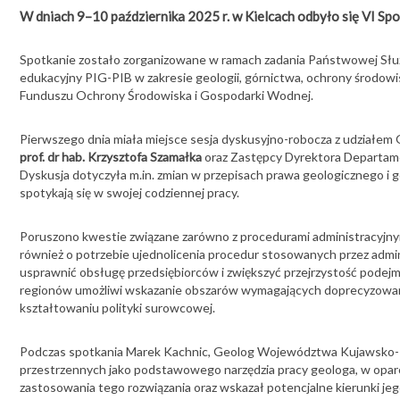
W dniach 9–10 października 2025 r. w Kielcach odbyło się VI 
Spotkanie zostało zorganizowane w ramach zadania Państwowej Służ
edukacyjny PIG-PIB w zakresie geologii, górnictwa, ochrony środow
Funduszu Ochrony Środowiska i Gospodarki Wodnej.
Pierwszego dnia miała miejsce sesja dyskusyjno-robocza z udziałe
prof. dr hab. Krzysztofa Szamałka
oraz Zastępcy Dyrektora Departame
Dyskusja dotyczyła m.in. zmian w przepisach prawa geologicznego i g
spotykają się w swojej codziennej pracy.
Poruszono kwestie związane zarówno z procedurami administracyjnym
również o potrzebie ujednolicenia procedur stosowanych przez adm
usprawnić obsługę przedsiębiorców i zwiększyć przejrzystość pode
regionów umożliwi wskazanie obszarów wymagających doprecyzowani
kształtowaniu polityki surowcowej.
Podczas spotkania Marek Kachnic, Geolog Województwa Kujawsko-P
przestrzennych jako podstawowego narzędzia pracy geologa, w opa
zastosowania tego rozwiązania oraz wskazał potencjalne kierunki jeg