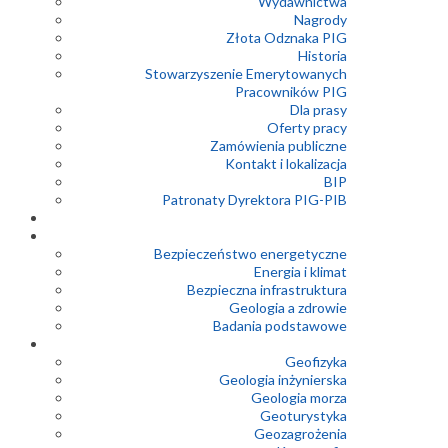
Wydawnictwa
Nagrody
Złota Odznaka PIG
Historia
Stowarzyszenie Emerytowanych
Pracowników PIG
Dla prasy
Oferty pracy
Zamówienia publiczne
Kontakt i lokalizacja
BIP
Patronaty Dyrektora PIG-PIB
Bezpieczeństwo energetyczne
Energia i klimat
Bezpieczna infrastruktura
Geologia a zdrowie
Badania podstawowe
Geofizyka
Geologia inżynierska
Geologia morza
Geoturystyka
Geozagrożenia