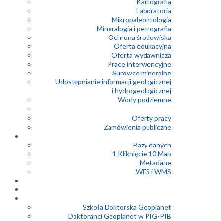
Kartografia
Laboratoria
Mikropaleontologia
Mineralogia i petrografia
Ochrona środowiska
Oferta edukacyjna
Oferta wydawnicza
Prace interwencyjne
Surowce mineralne
Udostępnianie informacji geologicznej
i hydrogeologicznej
Wody podziemne
Oferty pracy
Zamówienia publiczne
Bazy danych
1 Kliknięcie 10 Map
Metadane
WFS i WMS
Szkoła Doktorska Geoplanet
Doktoranci Geoplanet w PIG-PIB