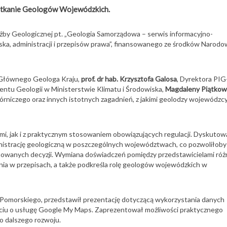
Spotkanie Geologów Wojewódzkich.
by Geologicznej pt. „Geologia Samorządowa – serwis informacyjno-
iska, administracji i przepisów prawa”, finansowanego ze środków Narod
m Głównego Geologa Kraju,
prof. dr hab. Krzysztofa Galosa
, Dyrektora PIG
ntu Geologii w Ministerstwie Klimatu i Środowiska,
Magdaleny Piątkow
órniczego oraz innych istotnych zagadnień, z jakimi geolodzy wojewódzc
i, jak i z praktycznym stosowaniem obowiązujących regulacji. Dyskuto
inistrację geologiczną w poszczególnych województwach, co pozwoliłoby
jmowanych decyzji. Wymiana doświadczeń pomiędzy przedstawicielami ró
a w przepisach, a także podkreśla rolę geologów wojewódzkich w
omorskiego, przedstawił prezentację dotyczącą wykorzystania danych
rciu o usługę Google My Maps. Zaprezentował możliwości praktycznego
o dalszego rozwoju.