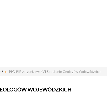
aż
PIG-PIB zorganizował VI Spotkanie Geologów Wojewódzkich
E GEOLOGÓW WOJEWÓDZKICH