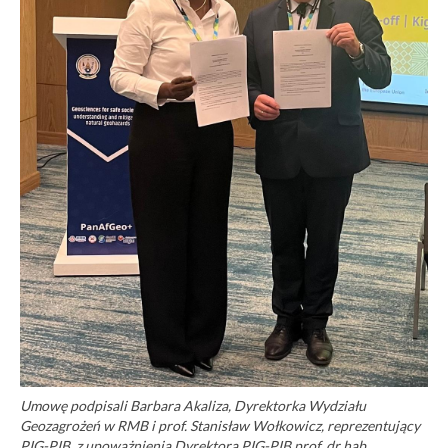
Umowę podpisali Barbara Akaliza, Dyrektorka Wydziału
Geozagrożeń w RMB i prof. Stanisław Wołkowicz, reprezentujący
PIG-PIB, z upoważnienia Dyrektora PIG-PIB prof. dr hab.