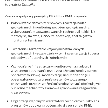
Krzysztofa Szamałka
Zakres współpracy pomiędzy PIG-PIB a RMB obejmuje:
Pozyskiwanie danych terenowych, realizacja badań
geologicznych i monitoring zagrożeń geologicznych z
wykorzystaniem zaawansowanych technologii, takich jak
metody sejsmiczne, GNSS, teledetekcja, analiza gazów i
monitoring termiczny;
Tworzenie i zarządzanie krajowymi bazami danych
geologicznych i geozagrożeń, w tym inwentaryzacja i ocena
odpadów poflotacyjnych i górniczych;
Wzmocnienie infrastruktury monitorowania, nadzoru i
wczesnego ostrzegania przed zagrożeniami geologicznymi
poprzez rozbudowę i modernizację sieci monitoringu i
obserwatoriów; utworzenie systemów wczesnego
ostrzegania przed zagrożeniami geologicznymi, obejmujących
publiczne mechanizmy alarmowe i planowanie reagowania
kryzysowego;
Organizacja wspólnych warsztatów technicznych, szkoleń i
programów budowania potencjału dla personelu RMB,