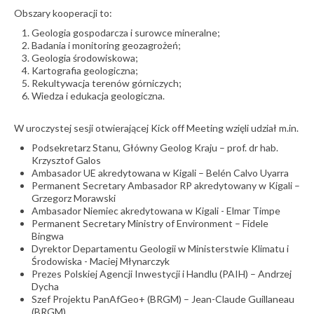
Obszary kooperacji to:
Geologia gospodarcza i surowce mineralne;
Badania i monitoring geozagrożeń;
Geologia środowiskowa;
Kartografia geologiczna;
Rekultywacja terenów górniczych;
Wiedza i edukacja geologiczna.
W uroczystej sesji otwierającej Kick off Meeting wzięli udział m.in.
Podsekretarz Stanu, Główny Geolog Kraju – prof. dr hab.
Krzysztof Galos
Ambasador UE akredytowana w Kigali – Belén Calvo Uyarra
Permanent Secretary Ambasador RP akredytowany w Kigali –
Grzegorz Morawski
Ambasador Niemiec akredytowana w Kigali - Elmar Timpe
Permanent Secretary Ministry of Environment – Fidele
Bingwa
Dyrektor Departamentu Geologii w Ministerstwie Klimatu i
Środowiska - Maciej Młynarczyk
Prezes Polskiej Agencji Inwestycji i Handlu (PAIH) – Andrzej
Dycha
Szef Projektu PanAfGeo+ (BRGM) – Jean-Claude Guillaneau
(BRGM)