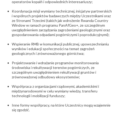
operatorów kopalń i odpowiednich interesariuszy;
Koordynacja misji wymiany technicznej, inicjatyw partnerskich
i wspólnych projektów badawczych między Uczestnikami oraz
ze Stronami Trzecimi (takich jak wdrożenie Rwanda Country
Window w ramach programu PanAfGeo+, ze szczególnym
uwzględnieniem zarządzania zagrożeniami geologicznymi oraz
gospodarowania odpadami pogórniczymi i poprodukcyjnymi);
Wspieranie RMB w komunikacji publicznej, upowszechnianiu
wyników i edukacji społeczności na temat zagrożeń
geologicznych i zrównoważonego górnictwa;
Projektowanie i wdrażanie programów monitorowania
środowiska i rekultywacji terenów pogórniczych, ze
szczególnym uwzględnieniem rekultywacji gruntów i
zrównoważonej odbudowy ekosystemów;
Współpraca z organizacjami rządowymi, akademickimi i
międzynarodowymi w celu wymiany wiedzy, transferu
technologii i mobilizacji funduszy;
Inne formy współpracy, na które Uczestnicy mogą wzajemnie
się zgodzić.