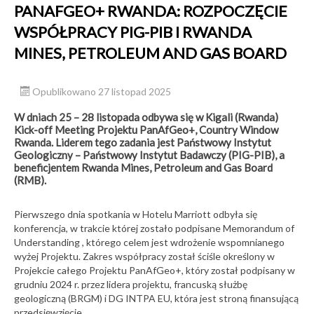
PANAFGEO+ RWANDA: ROZPOCZĘCIE
WSPÓŁPRACY PIG-PIB I RWANDA
MINES, PETROLEUM AND GAS BOARD
Opublikowano 27 listopad 2025
W dniach 25 – 28 listopada odbywa się w Kigali (Rwanda)
Kick-off Meeting Projektu PanAfGeo+, Country Window
Rwanda. Liderem tego zadania jest Państwowy Instytut
Geologiczny – Państwowy Instytut Badawczy (PIG-PIB), a
beneficjentem Rwanda Mines, Petroleum and Gas Board
(RMB).
Pierwszego dnia spotkania w Hotelu Marriott odbyła się
konferencja, w trakcie której zostało podpisane Memorandum of
Understanding , którego celem jest wdrożenie wspomnianego
wyżej Projektu. Zakres współpracy został ściśle określony w
Projekcie całego Projektu PanAfGeo+, który został podpisany w
grudniu 2024 r. przez lidera projektu, francuską służbę
geologiczną (BRGM) i DG INTPA EU, która jest stroną finansującą
przedsięwzięcie.