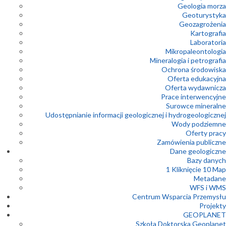
Geologia morza
Geoturystyka
Geozagrożenia
Kartografia
Laboratoria
Mikropaleontologia
Mineralogia i petrografia
Ochrona środowiska
Oferta edukacyjna
Oferta wydawnicza
Prace interwencyjne
Surowce mineralne
Udostępnianie informacji geologicznej i hydrogeologicznej
Wody podziemne
Oferty pracy
Zamówienia publiczne
Dane geologiczne
Bazy danych
1 Kliknięcie 10 Map
Metadane
WFS i WMS
Centrum Wsparcia Przemysłu
Projekty
GEOPLANET
Szkoła Doktorska Geoplanet