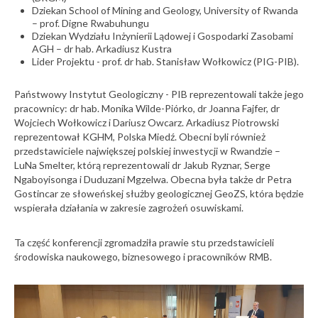
Dziekan School of Mining and Geology, University of Rwanda
– prof. Digne Rwabuhungu
Dziekan Wydziału Inżynierii Lądowej i Gospodarki Zasobami
AGH – dr hab. Arkadiusz Kustra
Lider Projektu - prof. dr hab. Stanisław Wołkowicz (PIG-PIB).
Państwowy Instytut Geologiczny - PIB reprezentowali także jego
pracownicy: dr hab. Monika Wilde-Piórko, dr Joanna Fajfer, dr
Wojciech Wołkowicz i Dariusz Owcarz. Arkadiusz Piotrowski
reprezentował KGHM, Polska Miedź. Obecni byli również
przedstawiciele największej polskiej inwestycji w Rwandzie –
LuNa Smelter, którą reprezentowali dr Jakub Ryznar, Serge
Ngaboyisonga i Duduzani Mgzelwa. Obecna była także dr Petra
Gostincar ze słoweńskej służby geologicznej GeoZS, która będzie
wspierała działania w zakresie zagrożeń osuwiskami.
Ta część konferencji zgromadziła prawie stu przedstawicieli
środowiska naukowego, biznesowego i pracowników RMB.