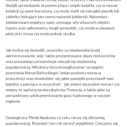
śledzili sprawdzanie za pomocą lupy i wiązki światła, czy w naszej
kolekcji są same bursztyny, czy może trafił się tam jakiś plastik lub
szkiełko imitujące ten cenny materiał jubilerski. Natomiast
zdeklarowani empirycy sami, używając siły własnych mięśni i
łopaty oraz salinometru, mogli sprawdzić, czy woda w piaskach
plaży jest słona czy może jednak słodka.
Jak można się domyślić, wszystko co nieziemskie budzi
zainteresowanie, więc także prezentowane okazy meteorytów
oraz prowadzący prezentacje cieszyli się nieziemską
popularnością. Miłośnicy historii mogli poznać szczegóły
powstania Morza Bałtyckiego i zmian poziomu morza w
przeszłości oraz dowiedzieć się, jakie pamiątki pozostawił nam
lądolód, a patrzący w przyszłość - jak zmieni się poziom morza i czy
zmiany te wpłyną na mieszkańców Pomorza, a także jakie są
perspektywy udokumentowania gazu łupkowego w naszym
regionie.
Geologiczny Piknik Naukowy co roku cieszy się olbrzymią
popularnością. Również i ten rok nie był wyjątkiem. Cieszymy się,