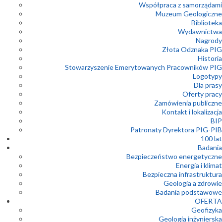
Współpraca z samorządami
Muzeum Geologiczne
Biblioteka
Wydawnictwa
Nagrody
Złota Odznaka PIG
Historia
Stowarzyszenie Emerytowanych Pracowników PIG
Logotypy
Dla prasy
Oferty pracy
Zamówienia publiczne
Kontakt i lokalizacja
BIP
Patronaty Dyrektora PIG-PIB
100 lat
Badania
Bezpieczeństwo energetyczne
Energia i klimat
Bezpieczna infrastruktura
Geologia a zdrowie
Badania podstawowe
OFERTA
Geofizyka
Geologia inżynierska