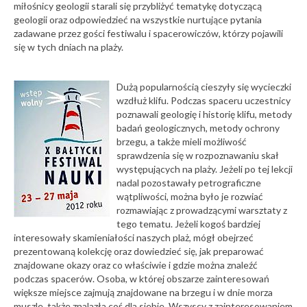
miłośnicy geologii starali się przybliżyć tematykę dotyczącą
geologii oraz odpowiedzieć na wszystkie nurtujące pytania
zadawane przez gości festiwalu i spacerowiczów, którzy pojawili
się w tych dniach na plaży.
Dużą popularnością cieszyły się wycieczki
wzdłuż klifu. Podczas spaceru uczestnicy
poznawali geologię i historię klifu, metody
badań geologicznych, metody ochrony
brzegu, a także mieli możliwość
sprawdzenia się w rozpoznawaniu skał
występujących na plaży. Jeżeli po tej lekcji
nadal pozostawały petrograficzne
wątpliwości, można było je rozwiać
rozmawiając z prowadzącymi warsztaty z
tego tematu. Jeżeli kogoś bardziej
interesowały skamieniałości naszych plaż, mógł obejrzeć
prezentowaną kolekcję oraz dowiedzieć się, jak preparować
znajdowane okazy oraz co właściwie i gdzie można znaleźć
podczas spacerów. Osoba, w której obszarze zainteresowań
większe miejsce zajmują znajdowane na brzegu i w dnie morza
muszle, także znalazła coś dla siebie. Wszyscy z zainteresowaniem