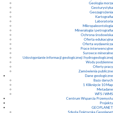
Geologia morza
Geoturystyka
Geozagrożenia
Kartografia
Laboratoria
Mikropaleontologia
Mineralogia i petrografia
Ochrona środowiska
Oferta edukacyjna
Oferta wydawnicza
Prace interwencyjne
Surowce mineralne
Udostępnianie informacji geologicznej i hydrogeologicznej
Wody podziemne
Oferty pracy
Zamówienia publiczne
Dane geologiczne
Bazy danych
1 Kliknięcie 10 Map
Metadane
WFS i WMS
Centrum Wsparcia Przemysłu
Projekty
GEOPLANET
Szkoła Doktorska Geoplanet