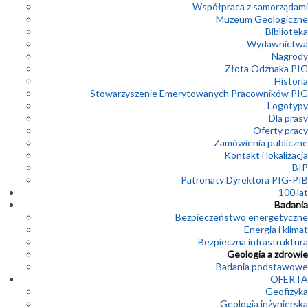
Współpraca z samorządami
Muzeum Geologiczne
Biblioteka
Wydawnictwa
Nagrody
Złota Odznaka PIG
Historia
Stowarzyszenie Emerytowanych Pracowników PIG
Logotypy
Dla prasy
Oferty pracy
Zamówienia publiczne
Kontakt i lokalizacja
BIP
Patronaty Dyrektora PIG-PIB
100 lat
Badania
Bezpieczeństwo energetyczne
Energia i klimat
Bezpieczna infrastruktura
Geologia a zdrowie
Badania podstawowe
OFERTA
Geofizyka
Geologia inżynierska