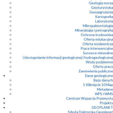
Geologia morza
Geoturystyka
Geozagrożenia
Kartografia
Laboratoria
Mikropaleontologia
Mineralogia i petrografia
Ochrona środowiska
Oferta edukacyjna
Oferta wydawnicza
Prace interwencyjne
Surowce mineralne
Udostępnianie informacji geologicznej i hydrogeologicznej
Wody podziemne
Oferty pracy
Zamówienia publiczne
Dane geologiczne
Bazy danych
1 Kliknięcie 10 Map
Metadane
WFS i WMS
Centrum Wsparcia Przemysłu
Projekty
GEOPLANET
Szkoła Doktorska Geoplanet