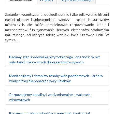
Zadaniem współczesnej geologii jest nie tylko odkrywanie historii
naszej planety i udostępnianie wiedzy o zasobach surowców
mineralnych, ale także kompleksowe rozpoznawanie stanu i
mechanizmów funkcjonowania licznych elementów środowiska
naturalnego, od których zależą warunki życia i zdrowie ludzi. W
tym celu:
Badamy stan środowiska przyrodniczego i obecność w nim
substancji toksycznych dla organizmów żywych
Badamy naturalne tło geochemiczne gleb oraz ich
Monitorujemy i chronimy zasoby wód podziemnych – źródło
skażenie w wyniku działalności człowieka
wody pitnej dla ponad połowy Polaków
Prowadzimy badania geochemiczne wód
powierzchniowych, gleb i gruntów oraz osadów
wodnych rzek i jezior
Rozpoznajemy warunki hydrogeologiczne i zasoby wód
Rozpoznajemy kopaliny i wody mineralne o walorach
Monitorujemy środowisko gruntowo-wodne w rejonie
podziemnych na obszarze całego kraju
zdrowotnych
obiektów stwarzających zagrożenie dla środowiska
Szacujemy stopień wykorzystania zasobów wód
naturalnego, takich jak: zakłady przemysłowe, magazyny
podziemnych – określamy rezerwy i wyznaczamy obszary
paliw, lotniska, bazy transportowe, jednostki wojskowe
deficytowe
Prowadzimy poszukiwania i bilans złóż surowców
Badamy georóżnorodność naszego kraju i potencjał