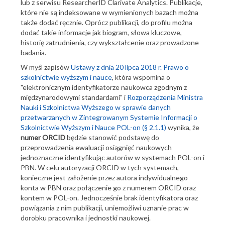
lub z serwisu ResearcherID Clarivate Analytics. Publikacje,
które nie są indeksowane w wymienionych bazach można
także dodać ręcznie. Oprócz publikacji, do profilu można
dodać takie informacje jak biogram, słowa kluczowe,
historię zatrudnienia, czy wykształcenie oraz prowadzone
badania.
W myśl zapisów
Ustawy z dnia 20 lipca 2018 r. Prawo o
szkolnictwie wyższym i nauce
, która wspomina o
"elektronicznym identyfikatorze naukowca zgodnym z
międzynarodowymi standardami" i
Rozporządzenia Ministra
Nauki i Szkolnictwa Wyższego w sprawie danych
przetwarzanych w Zintegrowanym Systemie Informacji o
Szkolnictwie Wyższym i Nauce POL-on (§ 2.1.1)
wynika, że
numer ORCID
będzie stanowić podstawę do
przeprowadzenia ewaluacji osiągnięć naukowych
jednoznaczne identyfikując autorów w systemach POL-on i
PBN. W celu autoryzacji ORCID w tych systemach,
konieczne jest założenie przez autora indywidualnego
konta w PBN oraz połączenie go z numerem ORCID oraz
kontem w POL-on. Jednocześnie brak identyfikatora oraz
powiązania z nim publikacji, uniemożliwi uznanie prac w
dorobku pracownika i jednostki naukowej.