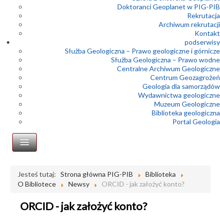
Doktoranci Geoplanet w PIG-PIB
Rekrutacja
Archiwum rekrutacji
Kontakt
podserwisy
Służba Geologiczna – Prawo geologiczne i górnicze
Służba Geologiczna – Prawo wodne
Centralne Archiwum Geologiczne
Centrum Geozagrożeń
Geologia dla samorządów
Wydawnictwa geologiczne
Muzeum Geologiczne
Biblioteka geologiczna
Portal Geologia
Bazy Biblioteki PIG
Jesteś tutaj:
Strona główna PIG-PIB
Biblioteka
O Bibliotece
Newsy
ORCID - jak założyć konto?
O Bibliotece
Historia
ORCID - jak założyć konto?
Publikacje