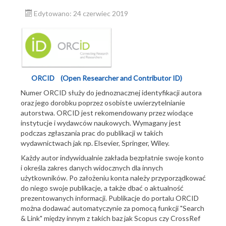
Edytowano: 24 czerwiec 2019
Biblioteki oddziałowe
Newsy
E - Źródła
Dla Nauki
ORCID (Open Researcher and Contributor ID)
Publikacje pracowników PIG
Numer ORCID służy do jednoznacznej identyfikacji autora
Wydawnictwa PIG
oraz jego dorobku poprzez osobiste uwierzytelnianie
autorstwa. ORCID jest rekomendowany przez wiodące
Galerie
instytucje i wydawców naukowych. Wymagany jest
podczas zgłaszania prac do publikacji w takich
Tu warto zajrzeć ...
wydawnictwach jak np. Elsevier, Springer, Wiley.
Białe kruki
Każdy autor indywidualnie zakłada bezpłatnie swoje konto
i określa zakres danych widocznych dla innych
użytkowników. Po założeniu konta należy przyporządkować
do niego swoje publikacje, a także dbać o aktualność
prezentowanych informacji. Publikacje do portalu ORCID
można dodawać automatyczynie za pomocą funkcji "Search
& Link" między innym z takich baz jak Scopus czy CrossRef