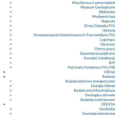
Współpraca z samorządami
Muzeum Geologiczne
Biblioteka
Wydawnictwa
Nagrody
Złota Odznaka PIG
Historia
Stowarzyszenie Emerytowanych Pracowników PIG
Logotypy
Dla prasy
Oferty pracy
Zamówienia publiczne
Kontakt i lokalizacja
BIP
Patronaty Dyrektora PIG-PIB
100 lat
Badania
Bezpieczeństwo energetyczne
Energia i klimat
Bezpieczna infrastruktura
Geologia a zdrowie
Badania podstawowe
OFERTA
Geofizyka
Geologia inżynierska