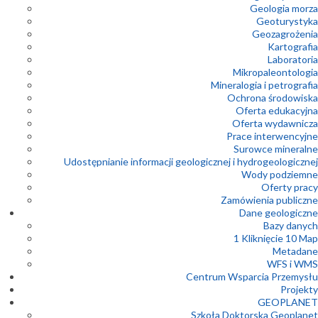
Geologia morza
Geoturystyka
Geozagrożenia
Kartografia
Laboratoria
Mikropaleontologia
Mineralogia i petrografia
Ochrona środowiska
Oferta edukacyjna
Oferta wydawnicza
Prace interwencyjne
Surowce mineralne
Udostępnianie informacji geologicznej i hydrogeologicznej
Wody podziemne
Oferty pracy
Zamówienia publiczne
Dane geologiczne
Bazy danych
1 Kliknięcie 10 Map
Metadane
WFS i WMS
Centrum Wsparcia Przemysłu
Projekty
GEOPLANET
Szkoła Doktorska Geoplanet