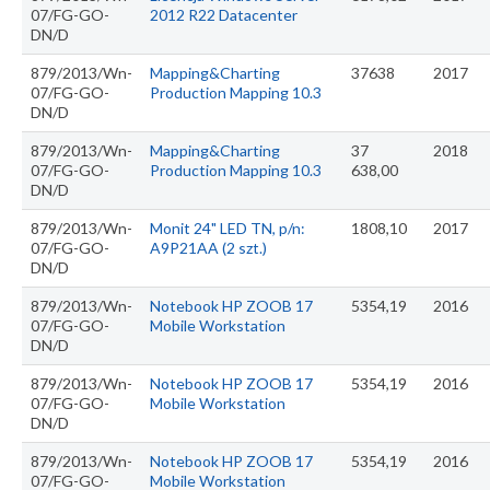
07/FG-GO-
2012 R22 Datacenter
DN/D
879/2013/Wn-
Mapping&Charting
37638
2017
07/FG-GO-
Production Mapping 10.3
DN/D
879/2013/Wn-
Mapping&Charting
37
2018
07/FG-GO-
Production Mapping 10.3
638,00
DN/D
879/2013/Wn-
Monit 24" LED TN, p/n:
1808,10
2017
07/FG-GO-
A9P21AA (2 szt.)
DN/D
879/2013/Wn-
Notebook HP ZOOB 17
5354,19
2016
07/FG-GO-
Mobile Workstation
DN/D
879/2013/Wn-
Notebook HP ZOOB 17
5354,19
2016
07/FG-GO-
Mobile Workstation
DN/D
879/2013/Wn-
Notebook HP ZOOB 17
5354,19
2016
07/FG-GO-
Mobile Workstation