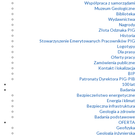
Współpraca z samorządami
Muzeum Geologiczne
Biblioteka
Wydawnictwa
Nagrody
Złota Odznaka PIG
Historia
Stowarzyszenie Emerytowanych Pracowników PIG
Logotypy
Dla prasy
Oferty pracy
Zamówienia publiczne
Kontakt i lokalizacja
BIP
Patronaty Dyrektora PIG-PIB
100 lat
Badania
Bezpieczeństwo energetyczne
Energia i klimat
Bezpieczna infrastruktura
Geologia a zdrowie
Badania podstawowe
OFERTA
Geofizyka
Geologia inżynierska