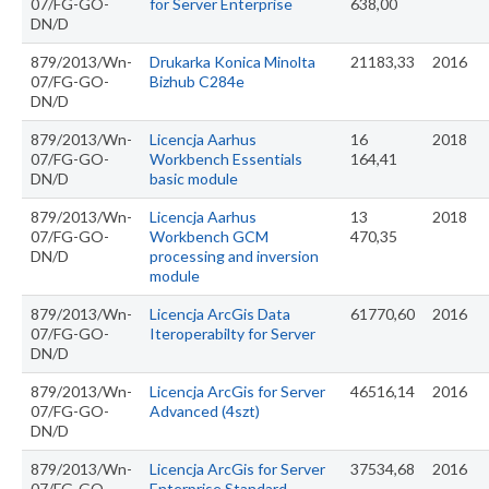
07/FG-GO-
for Server Enterprise
638,00
DN/D
879/2013/Wn-
Drukarka Konica Minolta
21183,33
2016
07/FG-GO-
Bizhub C284e
DN/D
879/2013/Wn-
Licencja Aarhus
16
2018
07/FG-GO-
Workbench Essentials
164,41
DN/D
basic module
879/2013/Wn-
Licencja Aarhus
13
2018
07/FG-GO-
Workbench GCM
470,35
DN/D
processing and inversion
module
879/2013/Wn-
Licencja ArcGis Data
61770,60
2016
07/FG-GO-
Iteroperabilty for Server
DN/D
879/2013/Wn-
Licencja ArcGis for Server
46516,14
2016
07/FG-GO-
Advanced (4szt)
DN/D
879/2013/Wn-
Licencja ArcGis for Server
37534,68
2016
07/FG-GO-
Enterprise Standard