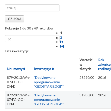
Pokazuje 1 do 30 z 49 rekordów
1
2
lista inwestycji:
Wartość
Rok
w
zakończ
Nr umowy
Inwestycja
złotych
realizacj
879/2013/Wn-
"Dedykowane
28290,00
2016
07/FG-GO-
oprogramowanie
DN/D
"GEOSTAR BDGI""
879/2013/Wn-
"Dedykowane
31980,00
2016
07/FG-GO-
oprogramowanie
DN/D
"GEOSTAR BDGI""