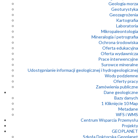
Geologia morza
Geoturystyka
Geozagrożenia
Kartografia
Laboratoria
Mikropaleontologia
Mineralogia i petrografia
Ochrona środowiska
Oferta edukacyjna
Oferta wydawnicza
Prace interwencyjne
Surowce mineralne
Udostępnianie informacji geologicznej i hydrogeologicznej
Wody podziemne
Oferty pracy
Zamówienia publiczne
Dane geologiczne
Bazy danych
1 Kliknięcie 10 Map
Metadane
WFS i WMS
Centrum Wsparcia Przemysłu
Projekty
GEOPLANET
Szkoła Doktorska Geoplanet