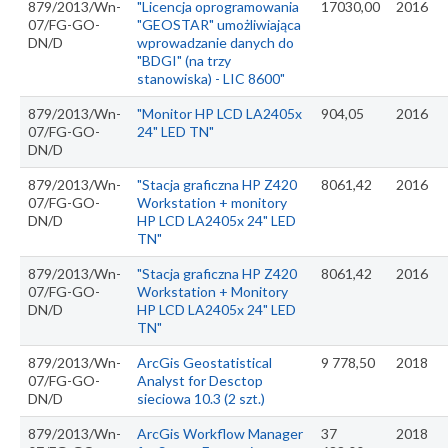
879/2013/Wn-
"Licencja oprogramowania
17030,00
2016
07/FG-GO-
"GEOSTAR" umożliwiająca
DN/D
wprowadzanie danych do
"BDGI" (na trzy
stanowiska) - LIC 8600"
879/2013/Wn-
"Monitor HP LCD LA2405x
904,05
2016
07/FG-GO-
24" LED TN"
DN/D
879/2013/Wn-
"Stacja graficzna HP Z420
8061,42
2016
07/FG-GO-
Workstation + monitory
DN/D
HP LCD LA2405x 24" LED
TN"
879/2013/Wn-
"Stacja graficzna HP Z420
8061,42
2016
07/FG-GO-
Workstation + Monitory
DN/D
HP LCD LA2405x 24" LED
TN"
879/2013/Wn-
ArcGis Geostatistical
9 778,50
2018
07/FG-GO-
Analyst for Desctop
DN/D
sieciowa 10.3 (2 szt.)
879/2013/Wn-
ArcGis Workflow Manager
37
2018