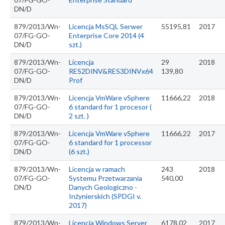
DN/D
879/2013/Wn-
Licencja MsSQL Serwer
55195,81
2017
07/FG-GO-
Enterprise Core 2014 (4
DN/D
szt.)
879/2013/Wn-
Licencja
29
2018
07/FG-GO-
RES2DINV&RES3DINVx64
139,80
DN/D
Prof
879/2013/Wn-
Licencja VmWare vSphere
11666,22
2018
07/FG-GO-
6 standard for 1 procesor (
DN/D
2 szt. )
879/2013/Wn-
Licencja VmWare vSphere
11666,22
2017
07/FG-GO-
6 standard for 1 processor
DN/D
(6 szt.)
879/2013/Wn-
Licencja w ramach
243
2018
07/FG-GO-
Systemu Przetwarzania
540,00
DN/D
Danych Geologiczno -
Inżynierskich (SPDGI v.
2017)
879/2013/Wn-
Licencja Windows Server
6178,02
2017