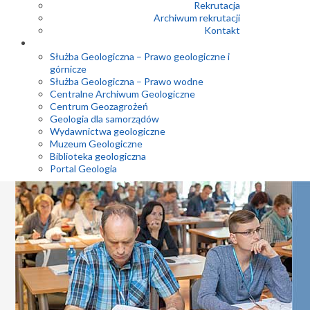
Rekrutacja
Archiwum rekrutacji
Kontakt
Służba Geologiczna – Prawo geologiczne i
górnicze
Służba Geologiczna – Prawo wodne
Centralne Archiwum Geologiczne
Centrum Geozagrożeń
Geologia dla samorządów
Wydawnictwa geologiczne
Muzeum Geologiczne
Biblioteka geologiczna
Portal Geologia