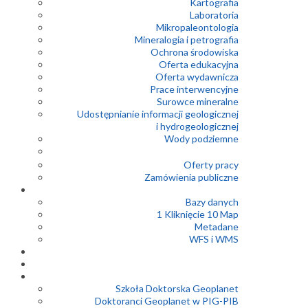
Kartografia
Laboratoria
Mikropaleontologia
Mineralogia i petrografia
Ochrona środowiska
Oferta edukacyjna
Oferta wydawnicza
Prace interwencyjne
Surowce mineralne
Udostępnianie informacji geologicznej
i hydrogeologicznej
Wody podziemne
Oferty pracy
Zamówienia publiczne
Bazy danych
1 Kliknięcie 10 Map
Metadane
WFS i WMS
Szkoła Doktorska Geoplanet
Doktoranci Geoplanet w PIG-PIB