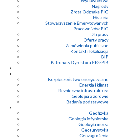
Wydawnictwa
Nagrody
Złota Odznaka PIG
Historia
Stowarzyszenie Emerytowanych
Pracowników PIG
Dla prasy
Oferty pracy
Zamówienia publiczne
Kontakt i lokalizacja
BIP
Patronaty Dyrektora PIG-PIB
Bezpieczeństwo energetyczne
Energia i klimat
Bezpieczna infrastruktura
Geologia a zdrowie
Badania podstawowe
Geofizyka
Geologia inżynierska
Geologia morza
Geoturystyka
Geozagrożenia