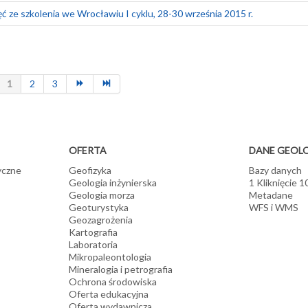
ęć ze szkolenia we Wrocławiu I cyklu, 28-30 września 2015 r.
1
2
3
OFERTA
DANE GEOL
yczne
Geofizyka
Bazy danych
Geologia inżynierska
1 Kliknięcie 
Geologia morza
Metadane
Geoturystyka
WFS i WMS
Geozagrożenia
Kartografia
Laboratoria
Mikropaleontologia
Mineralogia i petrografia
Ochrona środowiska
Oferta edukacyjna
Oferta wydawnicza