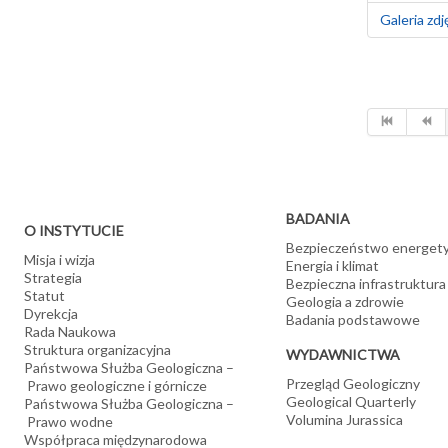
Galeria zdj
BADANIA
O INSTYTUCIE
Bezpieczeństwo energet
Misja i wizja
Energia i klimat
Strategia
Bezpieczna infrastruktura
Statut
Geologia a zdrowie
Dyrekcja
Badania podstawowe
Rada Naukowa
Struktura organizacyjna
WYDAWNICTWA
Państwowa Służba Geologiczna –
Przegląd Geologiczny
Prawo geologiczne i górnicze
Geological Quarterly
Państwowa Służba Geologiczna –
Volumina Jurassica
Prawo wodne
Współpraca międzynarodowa