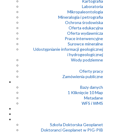
Kartografia
Laboratoria
Mikropaleontologia
Mineralogia i petrografia
Ochrona środowiska
Oferta edukacyjna
Oferta wydawnicza
Prace interwencyjne
Surowce mineralne
Udostępnianie informacji geologicznej
i hydrogeologicznej
Wody podziemne
Oferty pracy
Zamówienia publiczne
Bazy danych
1 Kliknięcie 10 Map
Metadane
WFS i WMS
Szkoła Doktorska Geoplanet
Doktoranci Geoplanet w PIG-PIB