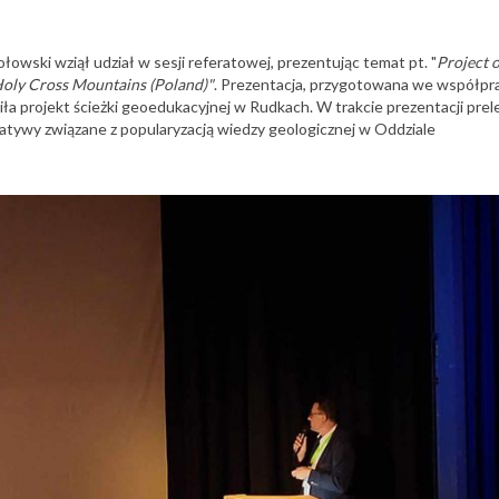
wski wziął udział w sesji referatowej, prezentując temat pt. "
Project o
 Holy Cross Mountains (Poland)"
. Prezentacja, przygotowana we współpra
iła projekt ścieżki geoedukacyjnej w Rudkach. W trakcie prezentacji pre
cjatywy związane z popularyzacją wiedzy geologicznej w Oddziale