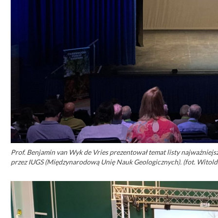
Prof. Benjamin van Wyk de Vries prezentował temat listy najważnie
przez IUGS (Międzynarodową Unię Nauk Geologicznych). (fot. Witol