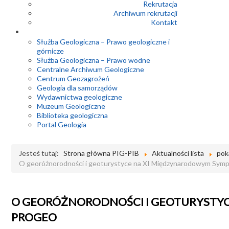
Rekrutacja
Archiwum rekrutacji
Kontakt
Służba Geologiczna – Prawo geologiczne i
górnicze
Służba Geologiczna – Prawo wodne
Centralne Archiwum Geologiczne
Centrum Geozagrożeń
Geologia dla samorządów
Wydawnictwa geologiczne
Muzeum Geologiczne
Biblioteka geologiczna
Portal Geologia
Jesteś tutaj:
Strona główna PIG-PIB
Aktualności lista
pok
O georóżnorodności i geoturystyce na XI Międzynarodowym Sy
O GEORÓŻNORODNOŚCI I GEOTURYSTY
PROGEO