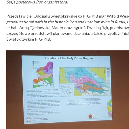
Sesja posterowa (fot. organizatora)
Przedstawiciel Oddziału Świętokrzyskiego PIG-PIB mgr Witold Wesoło
geoeducational path in the historic iron and uranium mine in Rudki,
dr hab. Anną Fijałkowską-Mader oraz mgr inż. Eweliną Bąk, przedstaw
szczegółowo przedstawił planowane działania, a także przybliżył ini
Świętokrzyskim PIG-PIB.