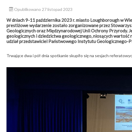
Opublikowano 27 listopad 2023
W dniach 9-11 października 2023 r. miasto Loughborough w Wi
prestiżowe wydarzenie zostało zorganizowane przez Stowarzys
Geologicznych oraz Międzynarodowej Unii Ochrony Przyrody. J
geologicznych i dziedzictwa geologicznego, niosących wartość n
udział przedstawiciel Państwowego Instytutu Geologicznego-P
Trwające dwa i pół dnia spotkanie skupiło się na sesjach referatowy