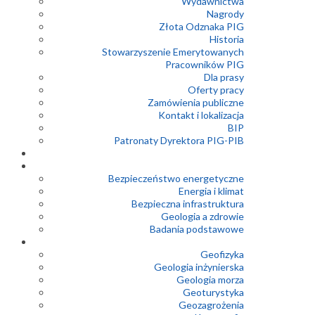
Wydawnictwa
Nagrody
Złota Odznaka PIG
Historia
Stowarzyszenie Emerytowanych
Pracowników PIG
Dla prasy
Oferty pracy
Zamówienia publiczne
Kontakt i lokalizacja
BIP
Patronaty Dyrektora PIG-PIB
Bezpieczeństwo energetyczne
Energia i klimat
Bezpieczna infrastruktura
Geologia a zdrowie
Badania podstawowe
Geofizyka
Geologia inżynierska
Geologia morza
Geoturystyka
Geozagrożenia