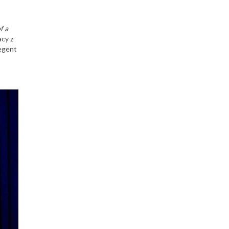
f a
cy z
legent