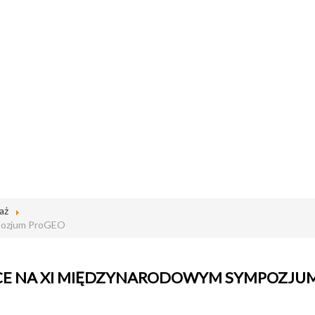
aż
mpozjum ProGEO
CE NA XI MIĘDZYNARODOWYM SYMPOZJU