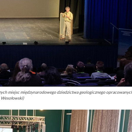
jszych miejsc międzynarodowego dziedzictwa geologicznego opracowanyc
d Wesołowski)