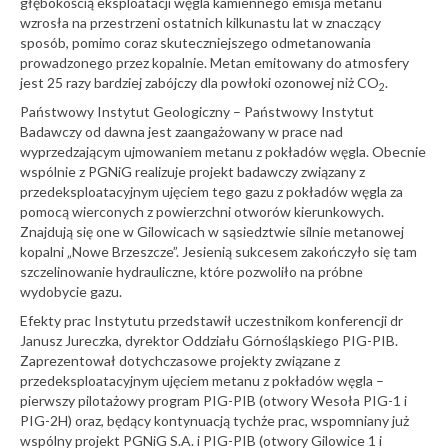
głębokością eksploatacji węgla kamiennego emisja metanu
wzrosła na przestrzeni ostatnich kilkunastu lat w znaczący
sposób, pomimo coraz skuteczniejszego odmetanowania
prowadzonego przez kopalnie. Metan emitowany do atmosfery
jest 25 razy bardziej zabójczy dla powłoki ozonowej niż CO
.
2
Państwowy Instytut Geologiczny – Państwowy Instytut
Badawczy od dawna jest zaangażowany w prace nad
wyprzedzającym ujmowaniem metanu z pokładów węgla. Obecnie
wspólnie z PGNiG realizuje projekt badawczy związany z
przedeksploatacyjnym ujęciem tego gazu z pokładów węgla za
pomocą wierconych z powierzchni otworów kierunkowych.
Znajdują się one w Gilowicach w sąsiedztwie silnie metanowej
kopalni „Nowe Brzeszcze”. Jesienią sukcesem zakończyło się tam
szczelinowanie hydrauliczne, które pozwoliło na próbne
wydobycie gazu.
Efekty prac Instytutu przedstawił uczestnikom konferencji dr
Janusz Jureczka, dyrektor Oddziału Górnośląskiego PIG-PIB.
Zaprezentował dotychczasowe projekty związane z
przedeksploatacyjnym ujęciem metanu z pokładów węgla –
pierwszy pilotażowy program PIG-PIB (otwory Wesoła PIG-1 i
PIG-2H) oraz, będący kontynuacją tychże prac, wspomniany już
wspólny projekt PGNiG S.A. i PIG-PIB (otwory Gilowice 1 i