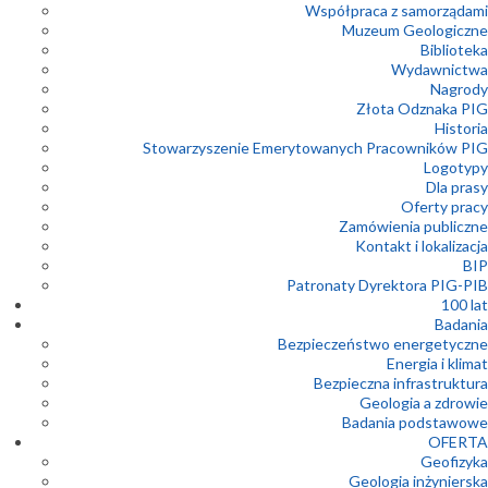
Współpraca z samorządami
Muzeum Geologiczne
Biblioteka
Wydawnictwa
Nagrody
Złota Odznaka PIG
Historia
Stowarzyszenie Emerytowanych Pracowników PIG
Logotypy
Dla prasy
Oferty pracy
Zamówienia publiczne
Kontakt i lokalizacja
BIP
Patronaty Dyrektora PIG-PIB
100 lat
Badania
Bezpieczeństwo energetyczne
Energia i klimat
Bezpieczna infrastruktura
Geologia a zdrowie
Badania podstawowe
OFERTA
Geofizyka
Geologia inżynierska