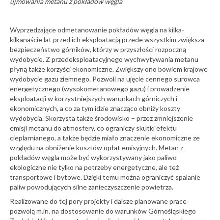
ujmowania metanu z pokładów węgla
Wyprzedzające odmetanowanie pokładów węgla na kilka-
kilkanaście lat przed ich eksploatacją przede wszystkim zwiększa
bezpieczeństwo górników, którzy w przyszłości rozpoczną
wydobycie. Z przedeksploatacyjnego wychwytywania metanu
płyną także korzyści ekonomiczne. Zwiększy ono bowiem krajowe
wydobycie gazu ziemnego. Pozwoli na ujęcie cennego surowca
energetycznego (wysokometanowego gazu) i prowadzenie
eksploatacji w korzystniejszych warunkach górniczych i
ekonomicznych, a co za tym idzie znacząco obniży koszty
wydobycia. Skorzysta także środowisko – przez zmniejszenie
emisji metanu do atmosfery, co ograniczy skutki efektu
cieplarnianego, a także będzie miało znaczenie ekonomiczne ze
względu na obniżenie kosztów opłat emisyjnych. Metan z
pokładów węgla może być wykorzystywany jako paliwo
ekologiczne nie tylko na potrzeby energetyczne, ale też
transportowe i bytowe. Dzięki temu można ograniczyć spalanie
paliw powodujących silne zanieczyszczenie powietrza.
Realizowane do tej pory projekty i dalsze planowane prace
pozwolą m.in. na dostosowanie do warunków Górnośląskiego