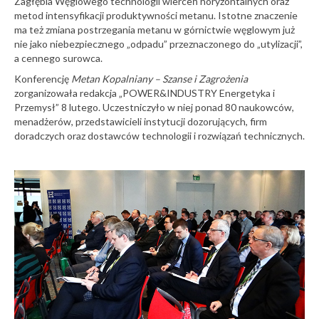
Zagłębia Węglowego technologii wierceń horyzontalnych oraz
metod intensyfikacji produktywności metanu. Istotne znaczenie
ma też zmiana postrzegania metanu w górnictwie węglowym już
nie jako niebezpiecznego „odpadu” przeznaczonego do „utylizacji”,
a cennego surowca.
Konferencję
Metan Kopalniany – Szanse i Zagrożenia
zorganizowała redakcja „POWER&INDUSTRY Energetyka i
Przemysł” 8 lutego. Uczestniczyło w niej ponad 80 naukowców,
menadżerów, przedstawicieli instytucji dozorujących, firm
doradczych oraz dostawców technologii i rozwiązań technicznych.