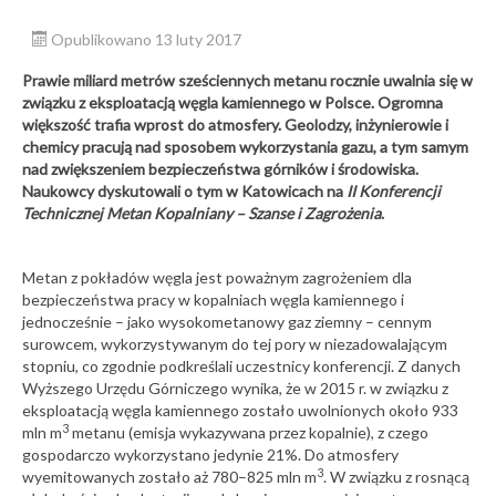
Opublikowano 13 luty 2017
Prawie miliard metrów sześciennych metanu rocznie uwalnia się w
związku z eksploatacją węgla kamiennego w Polsce. Ogromna
większość trafia wprost do atmosfery. Geolodzy, inżynierowie i
chemicy pracują nad sposobem wykorzystania gazu, a tym samym
nad zwiększeniem bezpieczeństwa górników i środowiska.
Naukowcy dyskutowali o tym
w Katowicach
na
II Konferencji
Technicznej Metan Kopalniany – Szanse i Zagrożenia
.
Metan z pokładów węgla jest poważnym zagrożeniem dla
bezpieczeństwa pracy w kopalniach węgla kamiennego i
jednocześnie – jako wysokometanowy gaz ziemny – cennym
surowcem, wykorzystywanym do tej pory w niezadowalającym
stopniu, co zgodnie podkreślali uczestnicy konferencji. Z danych
Wyższego Urzędu Górniczego wynika, że w 2015 r. w związku z
eksploatacją węgla kamiennego zostało uwolnionych około 933
3
mln m
metanu (emisja wykazywana przez kopalnie), z czego
gospodarczo wykorzystano jedynie 21%. Do atmosfery
3
wyemitowanych zostało aż 780–825 mln m
. W związku z rosnącą