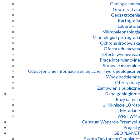
Geologia morza
Geoturystyka
Geozagrożenia
Kartografia
Laboratoria
Mikropaleontologia
Mineralogia i petrografia
Ochrona środowiska
Oferta edukacyjna
Oferta wydawnicza
Prace interwencyjne
Surowce mineralne
Udostępnianie informacji geologicznej i hydrogeologicznej
Wody podziemne
Oferty pracy
Zamówienia publiczne
Dane geologiczne
Bazy danych
1 Kliknięcie 10 Map
Metadane
WFS i WMS
Centrum Wsparcia Przemysłu
Projekty
GEOPLANET
Szkoła Doktorska Geoplanet