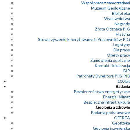
Współpraca z samorządami
Muzeum Geologiczne
Biblioteka
Wydawnictwa
Nagrody
Złota Odznaka PIG
Historia
Stowarzyszenie Emerytowanych Pracowników PIG
Logotypy
Dla prasy
Oferty pracy
Zamówienia publiczne
Kontakt i lokalizacja
BIP
Patronaty Dyrektora PIG-PIB
100 lat
Badania
Bezpieczeństwo energetyczne
Energia i klimat
Bezpieczna infrastruktura
Geologia a zdrowie
Badania podstawowe
OFERTA
Geofizyka
Geologia inżynierska