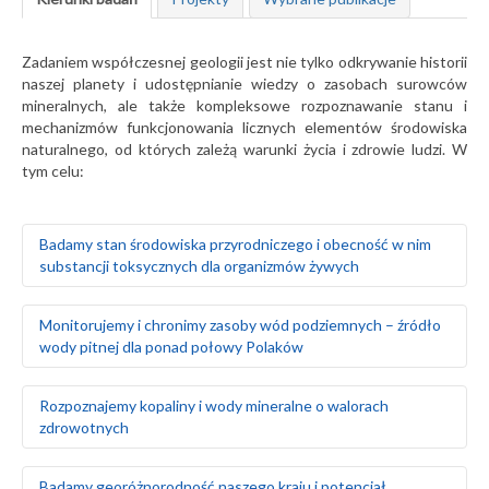
Zadaniem współczesnej geologii jest nie tylko odkrywanie historii
naszej planety i udostępnianie wiedzy o zasobach surowców
mineralnych, ale także kompleksowe rozpoznawanie stanu i
mechanizmów funkcjonowania licznych elementów środowiska
naturalnego, od których zależą warunki życia i zdrowie ludzi. W
tym celu:
Badamy stan środowiska przyrodniczego i obecność w nim
substancji toksycznych dla organizmów żywych
Badamy naturalne tło geochemiczne gleb oraz ich
Monitorujemy i chronimy zasoby wód podziemnych – źródło
skażenie w wyniku działalności człowieka
wody pitnej dla ponad połowy Polaków
Prowadzimy badania geochemiczne wód
powierzchniowych, gleb i gruntów oraz osadów
wodnych rzek i jezior
Rozpoznajemy warunki hydrogeologiczne i zasoby wód
Rozpoznajemy kopaliny i wody mineralne o walorach
Monitorujemy środowisko gruntowo-wodne w rejonie
podziemnych na obszarze całego kraju
zdrowotnych
obiektów stwarzających zagrożenie dla środowiska
Szacujemy stopień wykorzystania zasobów wód
naturalnego, takich jak: zakłady przemysłowe, magazyny
podziemnych – określamy rezerwy i wyznaczamy obszary
paliw, lotniska, bazy transportowe, jednostki wojskowe
deficytowe
Prowadzimy poszukiwania i bilans złóż surowców
Badamy georóżnorodność naszego kraju i potencjał