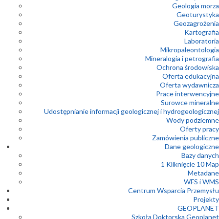
Geologia morza
Geoturystyka
Geozagrożenia
Kartografia
Laboratoria
Mikropaleontologia
Mineralogia i petrografia
Ochrona środowiska
Oferta edukacyjna
Oferta wydawnicza
Prace interwencyjne
Surowce mineralne
Udostępnianie informacji geologicznej i hydrogeologicznej
Wody podziemne
Oferty pracy
Zamówienia publiczne
Dane geologiczne
Bazy danych
1 Kliknięcie 10 Map
Metadane
WFS i WMS
Centrum Wsparcia Przemysłu
Projekty
GEOPLANET
Szkoła Doktorska Geoplanet