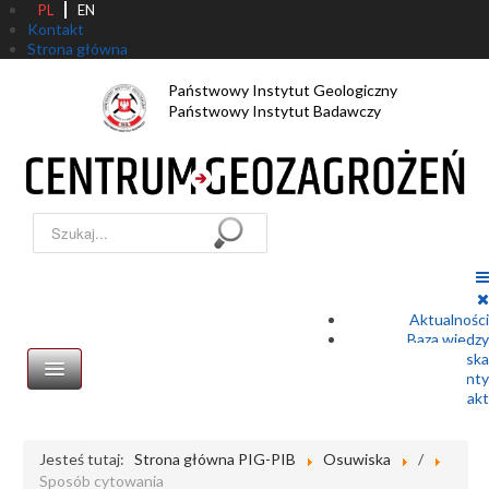
PL
EN
Kontakt
Strona główna
Państwowy Instytut Geologiczny
Państwowy Instytut Badawczy
Szukaj...
Aktualności
Baza wiedzy
Zgłoszenie osuwiska
Dokumenty
Kontakt
Jesteś tutaj:
Strona główna PIG-PIB
Osuwiska
/
Sposób cytowania