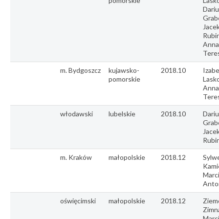
pomorskie
Lasko
Dariu
Grab
Jace
Rubin
Anna
Tere
m. Bydgoszcz
kujawsko-
2018.10
Izabe
pomorskie
Lasko
Anna
Tere
włodawski
lubelskie
2018.10
Dariu
Grab
Jace
Rubi
m. Kraków
małopolskie
2018.12
Sylw
Kamie
Marc
Anto
oświęcimski
małopolskie
2018.12
Ziem
Zimn
Marci