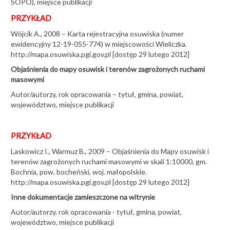
Karpackim PIG-PIB
SOPO), miejsce publikacji
PRZYKŁAD
24-06-2026
Wójcik A., 2008 – Karta rejestracyjna osuwiska (numer
ewidencyjny 12-19-055-774) w miejscowości Wieliczka.
20. rocznica SOPO
http://mapa.osuwiska.pgi.gov.pl [dostęp 29 lutego 2012]
Objaśnienia do mapy osuwisk i terenów zagrożonych ruchami
22-05-2026
masowymi
Autor/autorzy, rok opracowania – tytuł, gmina, powiat,
Naukowiec z Wietnamu na polskich osuwiskach
województwo, miejsce publikacji
04-05-2026
PRZYKŁAD
20 lat SOPO na O!SUWISKU
Laskowicz I., Warmuz B., 2009 – Objaśnienia do Mapy osuwisk i
terenów zagrożonych ruchami masowymi w skali 1:10000, gm.
16-04-2026
Bochnia, pow. bocheński, woj. małopolskie.
http://mapa.osuwiska.pgi.gov.pl [dostęp 29 lutego 2012]
Inne dokumentacje zamieszczone na witrynie
Ziemia zapadła się na Pomorzu
Autor/autorzy, rok opracowania - tytuł, gmina, powiat,
05-03-2026
województwo, miejsce publikacji