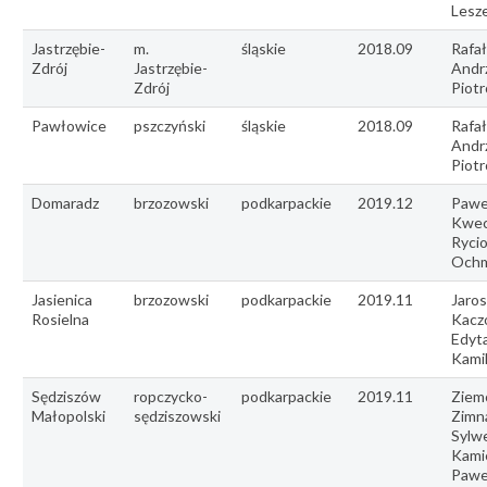
Lesze
Jastrzębie-
m.
śląskie
2018.09
Rafał
Zdrój
Jastrzębie-
Andr
Zdrój
Piot
Pawłowice
pszczyński
śląskie
2018.09
Rafał
Andr
Piot
Domaradz
brzozowski
podkarpackie
2019.12
Pawe
Kwec
Rycio
Ochm
Jasienica
brzozowski
podkarpackie
2019.11
Jaro
Rosielna
Kacz
Edyta
Kamil
Sędziszów
ropczycko-
podkarpackie
2019.11
Ziem
Małopolski
sędziszowski
Zimna
Sylw
Kamie
Pawe