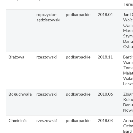
Tere
ropczycko-
podkarpackie
2018.04
Jan D
sędziszowski
Wojc
Ozim
Marc
Szym
Danu
Cybu
Błażowa
rzeszowski
podkarpackie
2018.11
Bartł
Warm
Toma
Malat
Wala
Lesze
Boguchwała
rzeszowski
podkarpackie
2018.06
Zbig
Kolu
Danu
Nowi
Chmielnik
rzeszowski
podkarpackie
2018.08
Anna
Ochm
Bartł