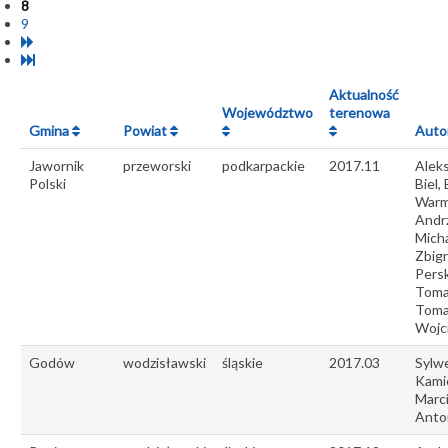
8
9
Aktualność
Województwo
terenowa
Gmina
Powiat
Auto
Jawornik
przeworski
podkarpackie
2017.11
Alek
Polski
Biel,
Warm
Andr
Micha
Zbig
Persk
Toma
Toma
Wojc
Godów
wodzisławski
śląskie
2017.03
Sylw
Kamie
Marc
Anto