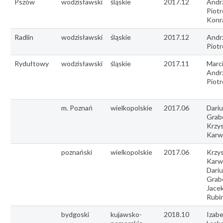
Pszów
wodzisławski
śląskie
2017.12
Andr
Piotr
Konr
Radlin
wodzisławski
śląskie
2017.12
Andr
Piot
Rydułtowy
wodzisławski
śląskie
2017.11
Marc
Andr
Piot
m. Poznań
wielkopolskie
2017.06
Dariu
Grab
Krzy
Karw
poznański
wielkopolskie
2017.06
Krzy
Karw
Dariu
Grab
Jace
Rubi
bydgoski
kujawsko-
2018.10
Izabe