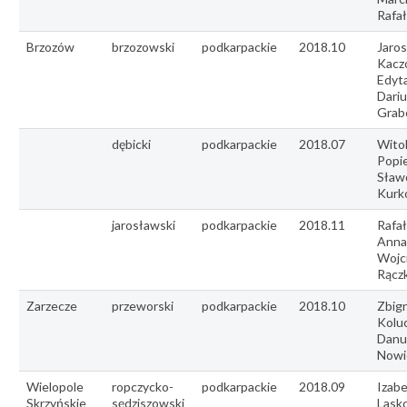
Rafał
Brzozów
brzozowski
podkarpackie
2018.10
Jaro
Kacz
Edyta
Dariu
Grab
dębicki
podkarpackie
2018.07
Wito
Popie
Sław
Kurk
jarosławski
podkarpackie
2018.11
Rafał
Anna
Wojc
Rącz
Zarzecze
przeworski
podkarpackie
2018.10
Zbig
Kolu
Danu
Nowi
Wielopole
ropczycko-
podkarpackie
2018.09
Izabe
Skrzyńskie
sędziszowski
Lasko