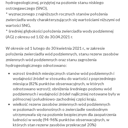
hydrogeologicznej, przyjętej na poziomie stanu niskiego
ostrzegawczego (SNO),
* wyznaczonego z najniższych rocznych stanów położenia
zwierciadła wody charakteryzujących się wartościami niższymi od
wartości SNG,
* średniej głębokości położenia zwierciadła wody podziemnej
(AG) z okresu od 1.02 do 30.04.2021 r.
W okresie od 1 lutego do 30 kwietnia 2021 r., w zakresie
położenia zwierciadła wód podziemnych, stanu rezerw zasobów
zmiennych wód podziemnych oraz stanu zagrożenia
hydrogeologicznego odnotowano:
wzrost średnich miesięcznych stanów wód podziemnych i
wydajności źródeł w stosunku do wartości z poprzedniego
miesiąca (82% punktów obserwacyjnych, w których
odnotowano wzrost); obniżenia średniego poziomu wód
podziemnych i wydajności źródeł najliczniej notowane były w
północnej i południowo-zachodniej części kraju.
wielkość rezerw zasobów zmiennych wód podziemnych
w poziomach wodonośnych o zwierciadle swobodnym
utrzymywała się na poziomie bezpiecznym dla zaopatrzenia
ludności w wodę (94-96% punktów obserwacyjnych, w
których stan rezerw zasobów przekraczał 20%)