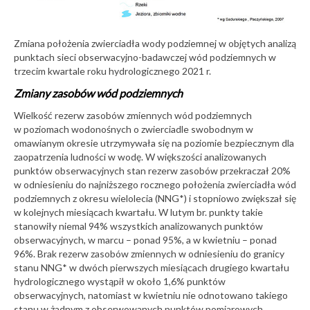
Zmiana położenia zwierciadła wody podziemnej w objętych analizą
punktach sieci obserwacyjno-badawczej wód podziemnych w
trzecim kwartale roku hydrologicznego 2021 r.
Zmiany zasobów wód podziemnych
Wielkość rezerw zasobów zmiennych wód podziemnych
w poziomach wodonośnych o zwierciadle swobodnym w
omawianym okresie utrzymywała się na poziomie bezpiecznym dla
zaopatrzenia ludności w wodę. W większości analizowanych
punktów obserwacyjnych stan rezerw zasobów przekraczał 20%
w odniesieniu do najniższego rocznego położenia zwierciadła wód
podziemnych z okresu wielolecia (NNG*) i stopniowo zwiększał się
w kolejnych miesiącach kwartału. W lutym br. punkty takie
stanowiły niemal 94% wszystkich analizowanych punktów
obserwacyjnych, w marcu – ponad 95%, a w kwietniu – ponad
96%. Brak rezerw zasobów zmiennych w odniesieniu do granicy
stanu NNG* w dwóch pierwszych miesiącach drugiego kwartału
hydrologicznego wystąpił w około 1,6% punktów
obserwacyjnych, natomiast w kwietniu nie odnotowano takiego
stanu w żadnym z obserwowanych punktów pomiarowych.