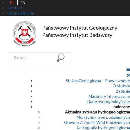
PL
EN
Kontakt
Strona główna
Państwowy Instytut Geologiczny

Państwowy Instytut Badawczy
Szukaj...
Służba Geologiczna – Prawo wodne
O służbie
Zadania
Materiały informacyjne
Dane hydrogeologiczne
polecane
Aktualna sytuacja hydrogeologiczna
Monitoring wód podziemnych
Główne Zbiorniki Wód Podziemnych
Kartografia hydrogeologiczna