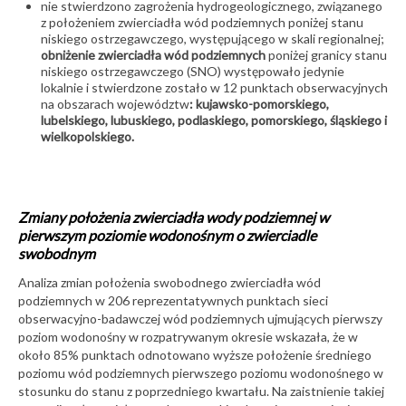
nie stwierdzono zagrożenia hydrogeologicznego, związanego
z położeniem zwierciadła wód podziemnych poniżej stanu
niskiego ostrzegawczego, występującego w skali regionalnej;
obniżenie zwierciadła wód podziemnych
poniżej granicy stanu
niskiego ostrzegawczego (SNO) występowało jedynie
lokalnie i stwierdzone zostało w 12 punktach obserwacyjnych
na obszarach województw
: kujawsko-pomorskiego,
lubelskiego, lubuskiego, podlaskiego, pomorskiego, śląskiego i
wielkopolskiego.
Zmiany położenia zwierciadła wody podziemnej w
pierwszym poziomie wodonośnym o zwierciadle
swobodnym
Analiza zmian położenia swobodnego zwierciadła wód
podziemnych w 206 reprezentatywnych punktach sieci
obserwacyjno-badawczej wód podziemnych ujmujących pierwszy
poziom wodonośny w rozpatrywanym okresie wskazała, że w
około 85% punktach odnotowano wyższe położenie średniego
poziomu wód podziemnych pierwszego poziomu wodonośnego w
stosunku do stanu z poprzedniego kwartału. Na zaistnienie takiej