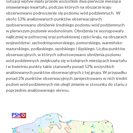
sytuacji wpływ miały przede wszystkim dwa pierwsze miesiące
omawianego kwartału, podczas których na obszarze kraju
obserwowano podnoszenie się poziomu wód podziemnych. W
około 13% analizowanych punktów obserwacyjnych
zaobserwowano obniżenie średniego poziomu wód podziemnych
w pierwszym poziomie wodonośnym. Obniżenia te występowały
najliczniej w północnej oraz południowej części kraju, na obszarach
województw: zachodniopomorskiego, pomorskiego, warmińsko-
mazurskiego, podlaskiego, opolskiego i śląskiego. Liczba punktów
obserwacyjnych, w których odnotowywano obniżenia poziomu
wód podziemnych zwiększała się w kolejnych miesiącach kwartału
i w kwietniu punkty takie stanowiły ponad 52% wszystkich
analizowanych punktów obserwacyjnych z tej grupy. W przypadku
ponad 2% punktów obserwacyjnych zarejestrowany w nich średni
poziom wód podziemnych nie uległ zmianie w stosunku do stanu z
poprzednio analizowanego okresu.