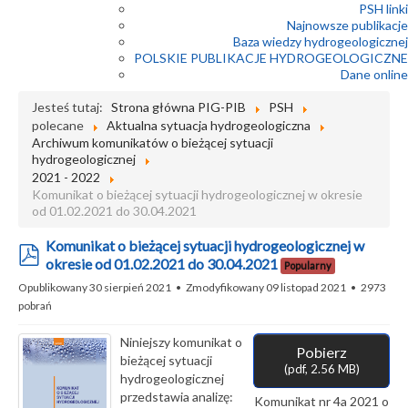
PSH linki
Najnowsze publikacje
Baza wiedzy hydrogeologicznej
POLSKIE PUBLIKACJE HYDROGEOLOGICZNE
Dane online
Jesteś tutaj:
Strona główna PIG-PIB
PSH
polecane
Aktualna sytuacja hydrogeologiczna
Archiwum komunikatów o bieżącej sytuacji
hydrogeologicznej
2021 - 2022
Komunikat o bieżącej sytuacji hydrogeologicznej w okresie
od 01.02.2021 do 30.04.2021
Komunikat o bieżącej sytuacji hydrogeologicznej w
pdf
okresie od 01.02.2021 do 30.04.2021
Popularny
Opublikowany 30 sierpień 2021
Zmodyfikowany 09 listopad 2021
2973
pobrań
Niniejszy komunikat o
Pobierz
bieżącej sytuacji
(
pdf,
2.56 MB
)
hydrogeologicznej
przedstawia analizę:
Komunikat nr 4a 2021 o