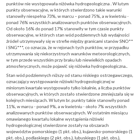
punktów nie występowała niżówka hydrogeologiczna . W lutym
punkty obserwacyjne, w których stwierdzono takie warunki
stanowiły niespełna 73%, w marcu – ponad 75%, a w kwietniu -
ponad 76% wszystkich analizowanych punktów obserwacyjnych.
Od około 16% do ponad 17% stanowiły w tym czasie punkty
obserwacyjne, w których stan wód podziemnych lub wydajności
źródeł utrzymywały się w strefie między granicami stanów SNO**
i SNG***, co oznacza, że w rejonach tych punktów, w przypadku
utrzymywania się niekorzystnych warunków meteorologicznych,
w tym przede wszystkim przy braku lub niewielkich opadach
atmosferycznych, może pojawić się niżówka hydrogeologiczna..
Stan wód podziemnych niższy od stanu niskiego ostrzegawczego,
oznaczający występowanie niżówki hydrogeologicznej w
minionym kwartale występowało tylko lokalnie, a liczba punktów
obserwacyjnych, w których zostało stwierdzone zmniejszała się w
kolejnych miesiącach. W lutym br. punkty takie stanowiły ponad
11%, w marcu - ponad 9%, a w kwietniu - około 7% wszystkich
analizowanych punktów obserwacyjnych. W ostatnim miesiącu
omawianego kwartału lokalne wystąpienia niżówki
hydrogeologicznej stwierdzone zostały na obszarach
województw pomorskiego (1 pkt. obs.), kujawsko-pomorskiego (1
pkt. obs.), podlaskiego (2 pkt. obs.), lubuskiego (1 pkt. obs.),