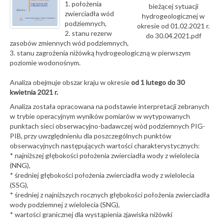
1. położenia
bieżącej sytuacji
zwierciadła wód
hydrogeologicznej w
podziemnych,
okresie od 01.02.2021 r.
2. stanu rezerw
do 30.04.2021.pdf
zasobów zmiennych wód podziemnych,
3. stanu zagrożenia niżówką hydrogeologiczną w pierwszym
poziomie wodonośnym.
Analiza obejmuje obszar kraju w okresie
od 1 lutego do 30
kwietnia 2021 r.
Analiza została opracowana na podstawie interpretacji zebranych
w trybie operacyjnym wyników pomiarów w wytypowanych
punktach sieci obserwacyjno-badawczej wód podziemnych PIG-
PIB, przy uwzględnieniu dla poszczególnych punktów
obserwacyjnych następujących wartości charakterystycznych:
* najniższej głębokości położenia zwierciadła wody z wielolecia
(NNG),
* średniej głębokości położenia zwierciadła wody z wielolecia
(SSG),
* średniej z najniższych rocznych głębokości położenia zwierciadła
wody podziemnej z wielolecia (SNG),
* wartości granicznej dla wystąpienia zjawiska niżówki