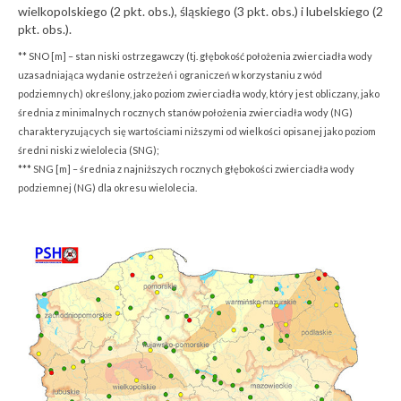
wielkopolskiego (2 pkt. obs.), śląskiego (3 pkt. obs.) i lubelskiego (2
pkt. obs.).
** SNO [m] – stan niski ostrzegawczy (tj. głębokość położenia zwierciadła wody
uzasadniająca wydanie ostrzeżeń i ograniczeń w korzystaniu z wód
podziemnych) określony, jako poziom zwierciadła wody, który jest obliczany, jako
średnia z minimalnych rocznych stanów położenia zwierciadła wody (NG)
charakteryzujących się wartościami niższymi od wielkości opisanej jako poziom
średni niski z wielolecia (SNG);
*** SNG [m] – średnia z najniższych rocznych głębokości zwierciadła wody
podziemnej (NG) dla okresu wielolecia.